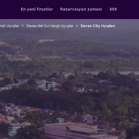
En yeni fırsatlar
Rezervasyon zamanı
SSS
rışlı Uçuşlar
Davao del Sur Varışlı Uçuşlar
Davao City Uçuşları