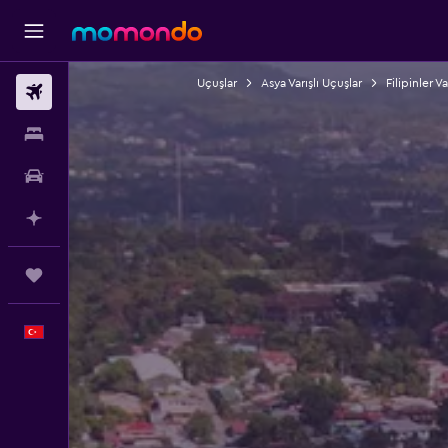
Uçuşlar
Asya Varışlı Uçuşlar
Filipinler Va
Uçak Bileti
Konaklama
Kiralık Araç
AI ile Planla
Trips
Türkçe