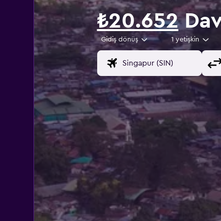
₺20.652
Dav
Gidiş dönüş
1 yetişkin