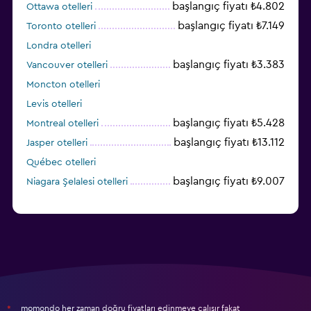
başlangıç fiyatı ₺4.802
Ottawa otelleri
başlangıç fiyatı ₺7.149
Toronto otelleri
Londra otelleri
başlangıç fiyatı ₺3.383
Vancouver otelleri
Moncton otelleri
Levis otelleri
başlangıç fiyatı ₺5.428
Montreal otelleri
başlangıç fiyatı ₺13.112
Jasper otelleri
Québec otelleri
başlangıç fiyatı ₺9.007
Niagara Şelalesi otelleri
momondo her zaman doğru fiyatları edinmeye çalışır fakat
*