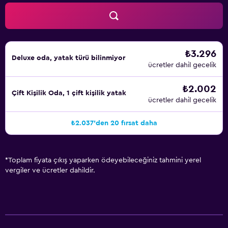
₺3.296
Deluxe oda, yatak türü bilinmiyor
ücretler dahil gecelik
₺2.002
Çift ​Kişilik Oda, 1 çift kişilik yatak
ücretler dahil gecelik
₺2.037'den 20 fırsat daha
*
Toplam fiyata çıkış yaparken ödeyebileceğiniz tahmini yerel
vergiler ve ücretler dahildir.