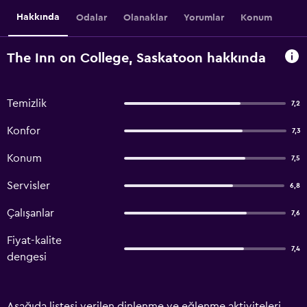
Hakkında
Odalar
Olanaklar
Yorumlar
Konum
The Inn on College, Saskatoon hakkında
Temizlik
7,2
Konfor
7,3
Konum
7,5
Servisler
6,8
Çalışanlar
7,6
Fiyat-kalite
7,4
dengesi
Aşağıda listesi verilen dinlenme ve eğlenme aktiviteleri