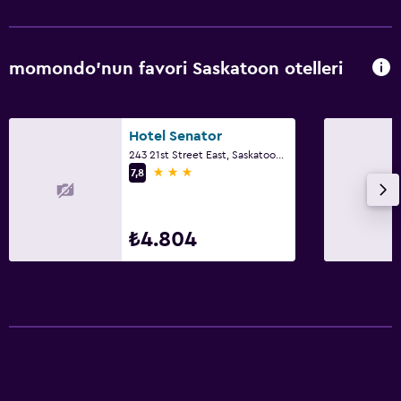
momondo'nun favori Saskatoon otelleri
Hotel Senator
243 21st Street East, Saskatoon, SK
3 yıldız
7,8
₺4.804