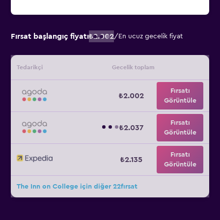
Fırsat başlangıç fiyatı
₺2.002
/
En ucuz gecelik fiyat
Tedarikçi
Gecelik toplam
Fırsatı
₺2.002
Görüntüle
Fırsatı
₺2.037
Görüntüle
Fırsatı
₺2.135
Görüntüle
The Inn on College için diğer 22fırsat