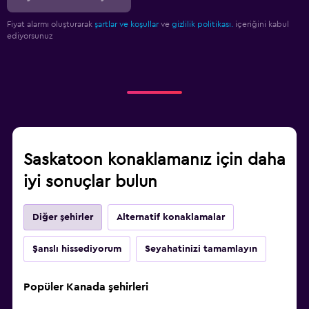
Fiyat alarmı oluşturarak
şartlar ve koşullar
ve
gizlilik politikası.
içeriğini kabul
ediyorsunuz
Saskatoon konaklamanız için daha
iyi sonuçlar bulun
Diğer şehirler
Alternatif konaklamalar
Şanslı hissediyorum
Seyahatinizi tamamlayın
Popüler Kanada şehirleri