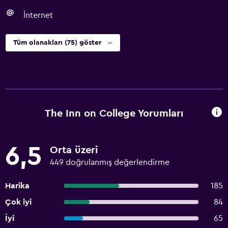
İnternet
Tüm olanakları (75) göster
The Inn on College Yorumları
6,5
Orta üzeri
449 doğrulanmış değerlendirme
Harika
185
Çok iyi
84
İyi
65