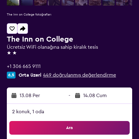
The Inn on College fotoğrafları
The Inn on College
Ücretsiz WiFi olanağına sahip kiralık tesis
2 yıldız
+1 306 665 9111
Orta üzeri
449 doğrulanmış değerlendirme
6,5
13.08 Per
-
14.08 Cum
2 konuk, 1 oda
Ara