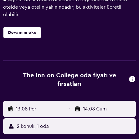
otelde veya otelin yakınındadır; bu aktiviteler ücretli
olabilir.
Devamını oku
The Inn on College oda fiyatı ve
fırsatları
13.08 Per
-
14.08 Cum
2 konuk, 1 oda