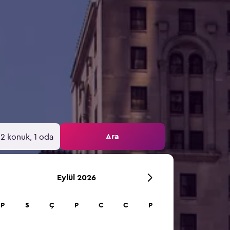
Ara
2 konuk, 1 oda
Eylül 2026
P
S
Ç
P
C
C
P