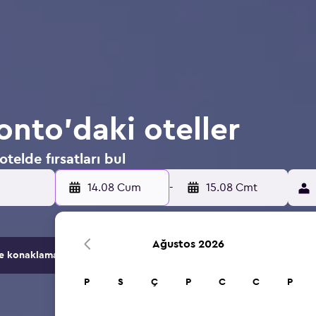
onto'daki oteller
telde fırsatları bul
14.08 Cum
-
15.08 Cmt
Ağustos 2026
konaklama seçeneğini karşılaştırır.
P
S
Ç
P
C
C
P