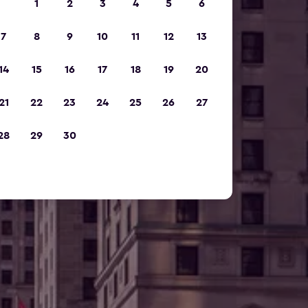
1
2
3
4
5
6
7
8
9
10
11
12
13
14
15
16
17
18
19
20
21
22
23
24
25
26
27
28
29
30