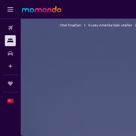
Otel fırsatları
Kuzey Amerika'daki oteller
Uçak Bileti
Konaklama
Kiralık Araç
AI ile Planla
Trips
Türkçe