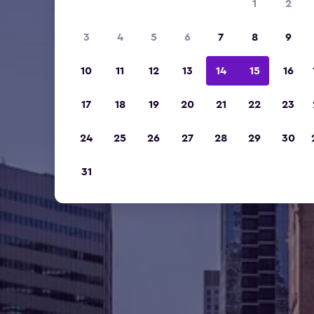
1
2
3
4
5
6
7
8
9
10
11
12
13
14
15
16
17
18
19
20
21
22
23
24
25
26
27
28
29
30
31