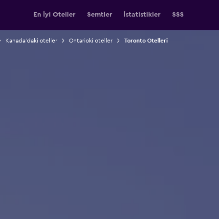
En İyi Oteller
Semtler
İstatistikler
SSS
Kanada'daki oteller
Ontarioki oteller
Toronto Otelleri