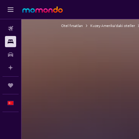
Otel fırsatları
Kuzey Amerika'daki oteller
Uçak Bileti
Konaklama
Kiralık Araç
AI ile Planla
Trips
Türkçe