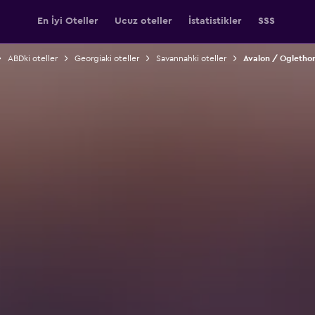
En İyi Oteller
Ucuz oteller
İstatistikler
SSS
ABDki oteller
Georgiaki oteller
Savannahki oteller
Avalon / Oglethor