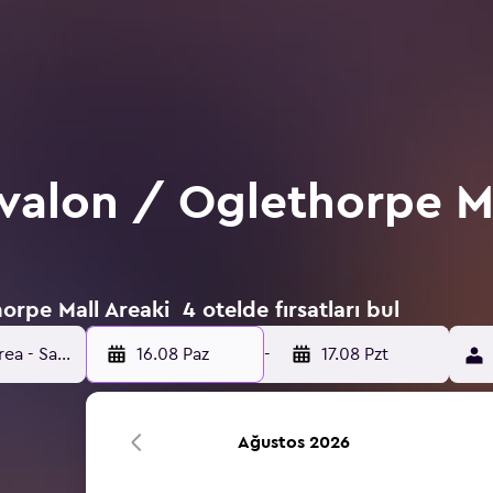
valon / Oglethorpe Ma
rpe Mall Areaki 4 otelde fırsatları bul
16.08 Paz
-
17.08 Pzt
Ağustos 2026