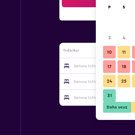
Ar
P
S
3
4
Tedarikçi
10
11
Ramona Schloss Hotel tedarikçisi
17
18
24
25
Ramona Schloss Hotel tedarikçisi
31
Ramona Schloss Hotel tedarikçisi
Daha ucuz