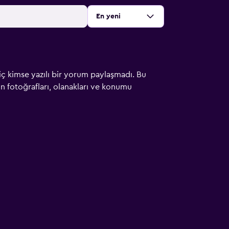
Sırala
:
En yeni
iç kimse yazılı bir yorum paylaşmadı. Bu
çin fotoğrafları, olanakları ve konumu