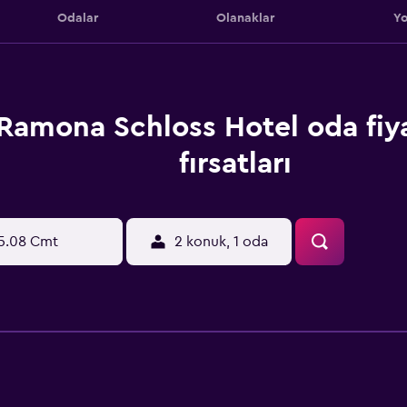
Odalar
Olanaklar
Yo
Ramona Schloss Hotel oda fiya
fırsatları
5.08 Cmt
2 konuk, 1 oda