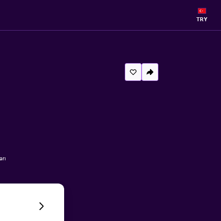
TRY
arı