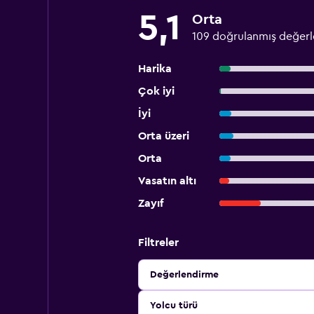
5,1
Orta
109 doğrulanmış değer
Harika
Çok iyi
İyi
Orta üzeri
Orta
Vasatın altı
Zayıf
Filtreler
Değerlendirme
Yolcu türü