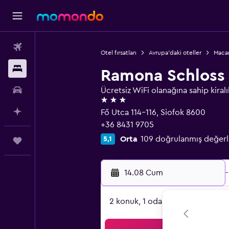
Uçak Bileti
Otel fırsatları
Avrupa'daki oteller
Macar
Konaklama
Ramona Schloss 
Kiralık Araç
Ücretsiz WiFi olanağına sahip kiralı
3 yıldız
AI ile Planla
Fő Utca 114-116, Siofok 8600
+36 8431 9705
Orta
109 doğrulanmış değer
5,1
Trips
14.08 Cum
-
2 konuk, 1 oda