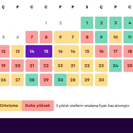
a
Ç
P
C
C
P
P
S
Ç
P
C
1
2
1
2
3
4
5
6
7
8
9
7
8
9
10
11
12
13
14
15
16
14
15
16
17
18
Fiyatları Göster
19
20
21
22
23
21
22
23
24
25
26
27
28
29
30
28
29
30
Fiyatları Göster
Fiyatları Göster
Ortalama
Daha yüksek
3 yıldızlı otellerin ortalama fiyatı baz alınmıştır.