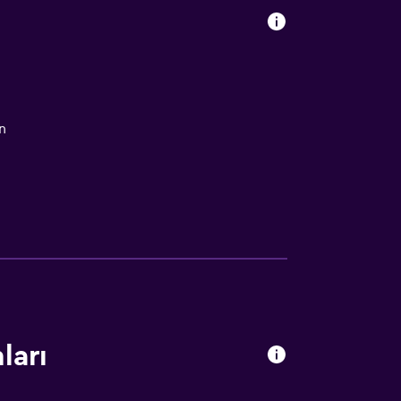
n
ları