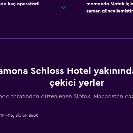
ondo kaç operatörü
momondo Siofok içinde
zaman güncellemiştir
amona Schloss Hotel yakınında
çekici yerler
o tarafından düzenlenen Siofok, Macaristan caz
114-116, Siofok 8600