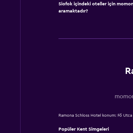
Siofok içindeki oteller için mom
aramaktadır?
R
momond
Ramona Schloss Hotel konum: Fő Utca 
Popüler Kent Simgeleri