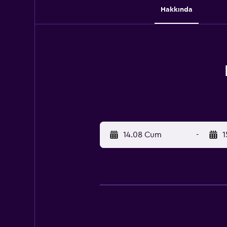
Hakkında
14.08 Cum
-
1