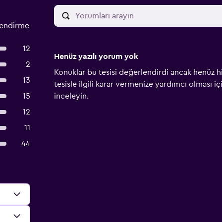
lendirme
12
Henüz yazılı yorum yok
2
Konuklar bu tesisi değerlendirdi ancak henüz h
13
tesisle ilgili karar vermenize yardımcı olması i
15
inceleyin.
12
11
44