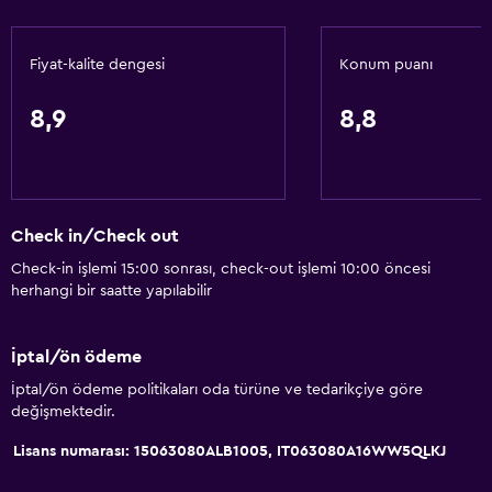
Saç kremi
Fiyat-kalite dengesi
Konum puanı
Restoranlar
Şarap kadehleri
8,9
8,8
Elektrikli su ısıtıcı
Restoran
Bar/Lounge
Check in/Check out
Çay/kahve makinesi
Check-in işlemi 15:00 sonrası, check-out işlemi 10:00 öncesi
Su ısıtıcı
herhangi bir saatte yapılabilir
Buzdolabı
Konaklama birimlerine yiyecek servisi yapılabilir
İptal/ön ödeme
Kahve makinesi
İptal/ön ödeme politikaları oda türüne ve tedarikçiye göre
değişmektedir.
Banyo
Lisans numarası: 15063080ALB1005, IT063080A16WW5QLKJ
Duş