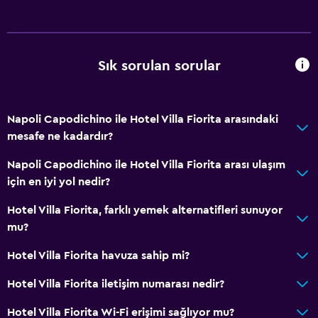
Duş bonesi
Bide
Saç kurutma makinesi
Sık sorulan sorular
Tuvalet
Açık hava banyosu
Napoli Capodichino ile Hotel Villa Fiorita arasındaki
Tuvalet kağıdı
mesafe ne kadardır?
Özel banyo
Napoli Capodichino ile Hotel Villa Fiorita arası ulaşım
için en iyi yol nedir?
Genel
Hotel Villa Fiorita, farklı yemek alternatifleri sunuyor
Aile odaları
mu?
Deniz manzarası
Hotel Villa Fiorita havuza sahip mi?
Bağlantılı oda(lar) mevcuttur
Solaryum
Hotel Villa Fiorita iletişim numarası nedir?
Telefon
Hotel Villa Fiorita Wi-Fi erişimi sağlıyor mu?