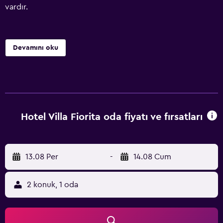
vardır.
Devamını oku
Hotel Villa Fiorita oda fiyatı ve fırsatları
13.08 Per
-
14.08 Cum
2 konuk, 1 oda