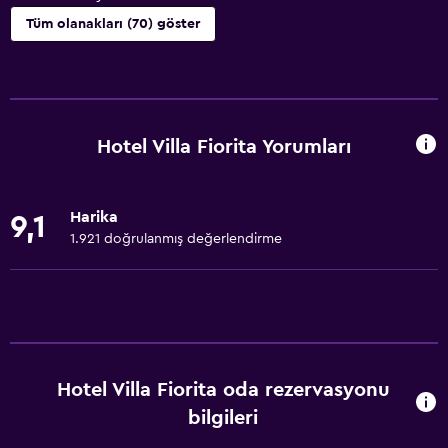
Tüm olanakları (70) göster
Temel özellikler
Ücretsiz WiFi
İnternet
Hotel Villa Fiorita Yorumları
Havlu
Yangın söndürücü
Harika
9,1
Ücretsiz tuvalet malzemeleri
1.921 doğrulanmış değerlendirme
Şampuan
Duman alarmları
Isıtma
Vücut sabunu
Hotel Villa Fiorita oda rezervasyonu
Klimalı
bilgileri
Çöp kutusu