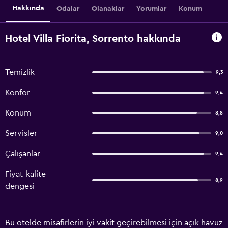
Hakkında
Odalar
Olanaklar
Yorumlar
Konum
Hotel Villa Fiorita, Sorrento hakkında
Temizlik
9,3
Konfor
9,4
Konum
8,8
Servisler
9,0
Çalışanlar
9,4
Fiyat-kalite
8,9
dengesi
Bu otelde misafirlerin iyi vakit geçirebilmesi için açık havuz