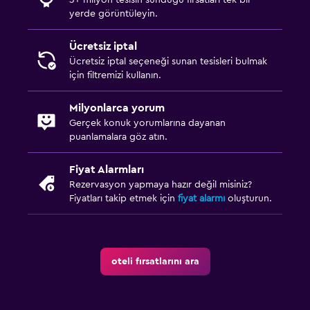
yerde görüntüleyin.
Gardırop veya dolap
Ücretsiz iptal
Erişilebilirlik ve uygunluk
Ücretsiz iptal seçeneği sunan tesisleri bulmak
için filtremizi kullanın.
Sigara içilmeyen odalar mevcut
Hipoalerjenik yastık
Milyonlarca yorum
Gerçek konuk yorumlarına dayanan
Çalışma alanı
puanlamalara göz atın.
Faks/fotokopi
Fiyat Alarmları
Çalışma masası
Rezervasyon yapmaya hazır değil misiniz?
Fiyatları takip etmek için
fiyat alarmı
oluşturun.
Aile dostu
Bebek yatağı
oteli fırsatlarını ara