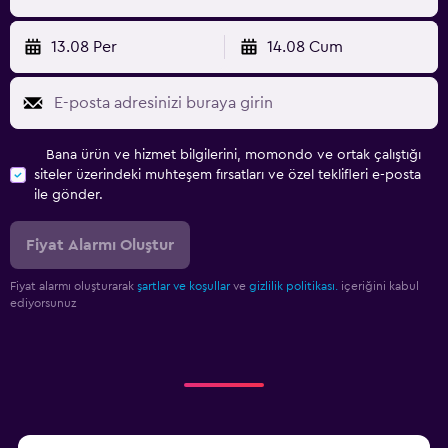
13.08 Per
14.08 Cum
Bana ürün ve hizmet bilgilerini, momondo ve ortak çalıştığı
siteler üzerindeki muhteşem fırsatları ve özel teklifleri e-posta
ile gönder.
Fiyat Alarmı Oluştur
Fiyat alarmı oluşturarak
şartlar ve koşullar
ve
gizlilik politikası.
içeriğini kabul
ediyorsunuz