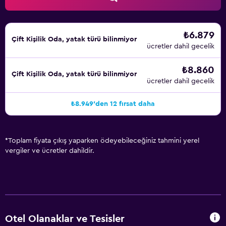
₺6.879
Çift ​Kişilik Oda, yatak türü bilinmiyor
ücretler dahil gecelik
₺8.860
Çift ​Kişilik Oda, yatak türü bilinmiyor
ücretler dahil gecelik
₺8.949'den 12 fırsat daha
*
Toplam fiyata çıkış yaparken ödeyebileceğiniz tahmini yerel
vergiler ve ücretler dahildir.
Otel Olanaklar ve Tesisler