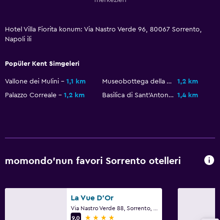
Havuz havluları
Hotel Villa Fiorita konum: Via Nastro Verde 96, 80067 Sorrento,
Manzaralı havuz
Napoli ili
Medya ve eğlence
Popüler Kent Simgeleri
Düz ekran TV
Vallone dei Mulini
1,1 km
Museobottega della Tarsialignea
1,2 km
Ortak lobi/TV alanı
Palazzo Correale
1,2 km
Basilica di Sant'Antonino
1,4 km
Kablo veya Uydu TV
Televizyon
Dış alan
momondo'nun favori Sorrento otelleri
Teras/Veranda
Plaj sandalyesi
Balkon
La Vue D'Or
Via Nastro Verde 88, Sorrento, Napoli ili
Bahçe
4 yıldız
9,0