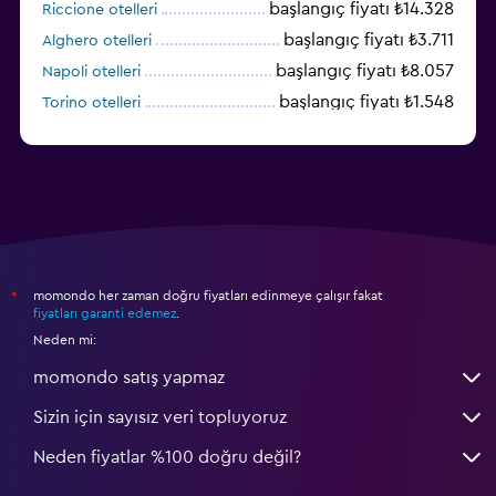
başlangıç fiyatı ₺14.328
Riccione otelleri
başlangıç fiyatı ₺3.711
Alghero otelleri
başlangıç fiyatı ₺8.057
Napoli otelleri
başlangıç fiyatı ₺1.548
Torino otelleri
başlangıç fiyatı ₺6.005
Cagliari otelleri
momondo her zaman doğru fiyatları edinmeye çalışır fakat
*
fiyatları garanti edemez
.
Neden mi:
momondo satış yapmaz
Sizin için sayısız veri topluyoruz
Neden fiyatlar %100 doğru değil?