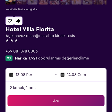
Hotel Villa Fiorita fotoğrafları
Hotel Villa Fiorita
Açık havuz olanağına sahip kiralık tesis
3 yıldız
+39 081 878 0003
Harika
1.921 doğrulanmış değerlendirme
9,1
13.08 Per
-
14.08 Cum
2 konuk, 1 oda
Ara