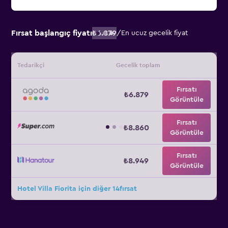
Fırsat başlangıç fiyatı
₺6.879
/
En ucuz gecelik fiyat
Tedarikçi
Gecelik toplam
Fırsatı
₺6.879
Görüntüle
Fırsatı
₺8.860
Görüntüle
Fırsatı
₺8.949
Görüntüle
Hotel Villa Fiorita için diğer 14fırsat