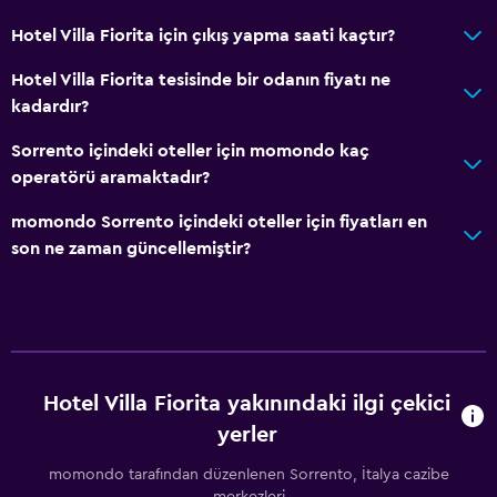
Dağ manzaralı
Hotel Villa Fiorita için çıkış yapma saati kaçtır?
Depo
Hotel Villa Fiorita tesisinde bir odanın fiyatı ne
kadardır?
Hizmetler ve kolaylıklar
Emanet kasası
Sorrento içindeki oteller için momondo kaç
operatörü aramaktadır?
Yerinde döviz alım satım
Oda servisi
momondo Sorrento içindeki oteller için fiyatları en
son ne zaman güncellemiştir?
Tur danışma
Hızlı çıkış
Şişe su
24 saat resepsiyon
Hotel Villa Fiorita yakınındaki ilgi çekici
Havuz ve spa
yerler
Jakuzi
momondo tarafından düzenlenen Sorrento, İtalya cazibe
Açık havuz
merkezleri