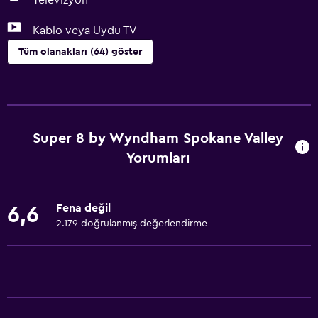
Televizyon
Kablo veya Uydu TV
Tüm olanakları (64) göster
Temel özellikler
Ücretsiz WiFi
Tüm alanlarda Wi-Fi erişimi
Super 8 by Wyndham Spokane Valley
İnternet
Yorumları
Yatak Örtüsü
Havlu
Fena değil
6,6
Ücretsiz tuvalet malzemeleri
2.179 doğrulanmış değerlendirme
Şampuan
Isıtma
Vücut sabunu
Klimalı