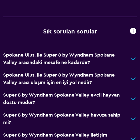
Banyo
Yükseltilmiş klozet
Duş
Sık sorulan sorular
Küvet
Saç kurutma makinesi
Spokane Ulus. ile Super 8 by Wyndham Spokane
Tuvalet
Valley arasındaki mesafe ne kadardır?
Tuvalet kağıdı
Spokane Ulus. ile Super 8 by Wyndham Spokane
Özel banyo
Valley arası ulaşım için en iyi yol nedir?
Super 8 by Wyndham Spokane Valley evcil hayvan
Restoranlar
dostu mudur?
Minibar
Super 8 by Wyndham Spokane Valley havuza sahip
Mikrodalga
mi?
Çay/kahve makinesi
Super 8 by Wyndham Spokane Valley iletişim
Buzdolabı