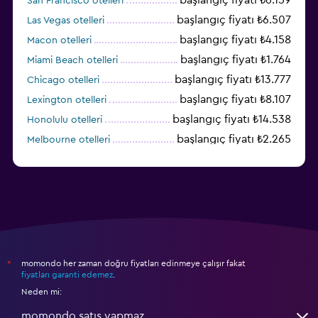
San Francisco otelleri
başlangıç fiyatı ₺6.507
Las Vegas otelleri
başlangıç fiyatı ₺4.158
Macon otelleri
başlangıç fiyatı ₺1.764
Miami Beach otelleri
başlangıç fiyatı ₺13.777
Chicago otelleri
başlangıç fiyatı ₺8.107
Lexington otelleri
başlangıç fiyatı ₺14.538
Honolulu otelleri
başlangıç fiyatı ₺2.265
Melbourne otelleri
başlangıç fiyatı ₺3.396
Salt Lake City otelleri
momondo her zaman doğru fiyatları edinmeye çalışır fakat
*
fiyatları garanti edemez
.
Neden mi:
momondo satış yapmaz