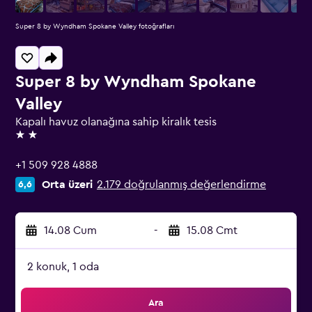
Super 8 by Wyndham Spokane Valley fotoğrafları
Super 8 by Wyndham Spokane
Valley
Kapalı havuz olanağına sahip kiralık tesis
2 yıldız
+1 509 928 4888
Orta üzeri
2.179 doğrulanmış değerlendirme
6,6
14.08 Cum
-
15.08 Cmt
2 konuk, 1 oda
Ara