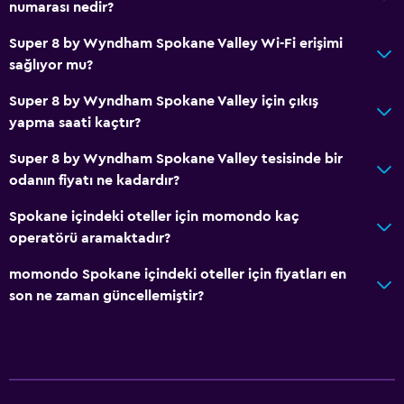
numarası nedir?
Kahve makinesi
Super 8 by Wyndham Spokane Valley Wi-Fi erişimi
Otomat (içecek)
sağlıyor mu?
Otomat (atıştırmalık)
Super 8 by Wyndham Spokane Valley için çıkış
yapma saati kaçtır?
Hizmetler ve kolaylıklar
İş merkezi
Super 8 by Wyndham Spokane Valley tesisinde bir
odanın fiyatı ne kadardır?
Toplantı/Resmi Yemek
Kayak ekipmanı kiralama (tesiste)
Spokane içindeki oteller için momondo kaç
operatörü aramaktadır?
Hızlı çıkış
24 saat resepsiyon
momondo Spokane içindeki oteller için fiyatları en
son ne zaman güncellemiştir?
Medya ve eğlence
Radyo
Düz ekran TV