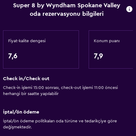
Super 8 by Wyndham Spokane Valley
Çöp kutusu
oda rezervasyonu bilgileri
Erişilebilirlik ve uygunluk
Sigara içilmeyen odalar mevcut
Fiyat-kalite dengesi
Konum puanı
Birimin tamamına tekerlekli sandalye ile erişilebilir
Evcil hayvan istek üzerine kabul edilir. Ek ücret talep
7,6
7,9
edilebilir.
Artırılmış erişilebilirlik
Check in/Check out
Asansör
Check-in işlemi 15:00 sonrası, check-out işlemi 11:00 öncesi
Engelli otoparkı
herhangi bir saatte yapılabilir
Adapte banyo
Engelli tuvalet tutamağı
İptal/ön ödeme
Üst katlara asansörle erişilebilir
İptal/ön ödeme politikaları oda türüne ve tedarikçiye göre
değişmektedir.
Özel Sigara İçilir Alan