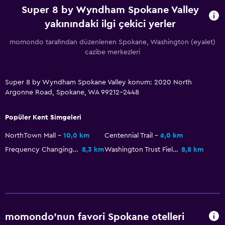
Kablo veya Uydu TV
Super 8 by Wyndham Spokane Valley
Televizyon
yakınındaki ilgi çekici yerler
momondo tarafından düzenlenen Spokane, Washington (eyalet)
Havuz ve spa
cazibe merkezleri
Spa
Jakuzi
Super 8 by Wyndham Spokane Valley konum: 2020 North
Argonne Road, Spokane, WA 99212-2448
Kapalı havuz
Popüler Kent Simgeleri
Yapılacaklar
NorthTown Mall
10,0 km
Centennial Trail
6,0 km
Kızak kayma
Frequency Changing Station
8,3 km
Washington Trust Field and Patterson Baseball Complex
8,8 km
Snowboarding
Motorlu kızak
Genel
momondo'nun favori Spokane otelleri
Aile odaları