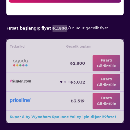
Fırsat başlangıç fiyatı
₺2.800
/
En ucuz gecelik fiyat
Tedarikçi
Gecelik toplam
Fırsatı
₺2.800
Görüntüle
Fırsatı
₺3.032
Görüntüle
Fırsatı
₺3.519
Görüntüle
Super 8 by Wyndham Spokane Valley için diğer 29fırsat