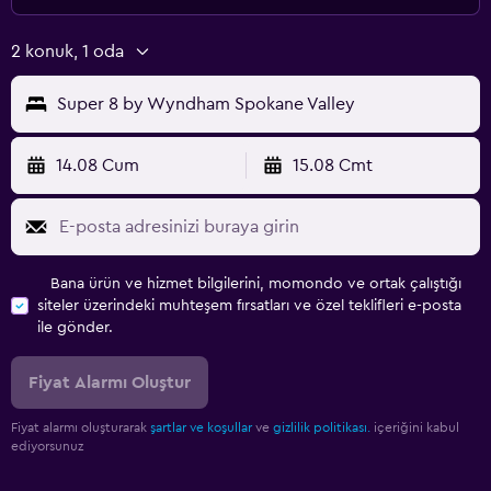
2 konuk, 1 oda
Super 8 by Wyndham Spokane Valley
14.08 Cum
15.08 Cmt
Bana ürün ve hizmet bilgilerini, momondo ve ortak çalıştığı
siteler üzerindeki muhteşem fırsatları ve özel teklifleri e-posta
ile gönder.
Fiyat Alarmı Oluştur
Fiyat alarmı oluşturarak
şartlar ve koşullar
ve
gizlilik politikası.
içeriğini kabul
ediyorsunuz