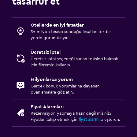
tasarruf et
Çalışma alanı
Faks/fotokopi
Otellerde en iyi fırsatlar
3+ milyon tesisin sunduğu fırsatları tek bir
Çalışma masası
yerde görüntüleyin.
Dış alan
Ücretsiz iptal
Ücretsiz iptal seçeneği sunan tesisleri bulmak
Plaj sandalyesi
için filtremizi kullanın.
Çamaşırhane
Milyonlarca yorum
Gerçek konuk yorumlarına dayanan
Çamaşır yıkama tesisleri
puanlamalara göz atın.
Fiyat Alarmları
Rezervasyon yapmaya hazır değil misiniz?
Fiyatları takip etmek için
fiyat alarmı
oluşturun.