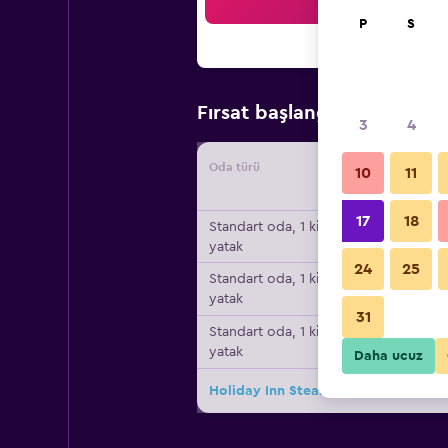
Ar
P
S
₺4.18
Fırsat başlangıç fiyatı
3
4
Oda türü
Tedarikç
10
11
17
18
Standart oda, 1 king
yatak
24
25
Standart oda, 1 king
yatak
31
Standart oda, 1 king
yatak
Daha ucuz
Holiday Inn Steamboat Springs By IH