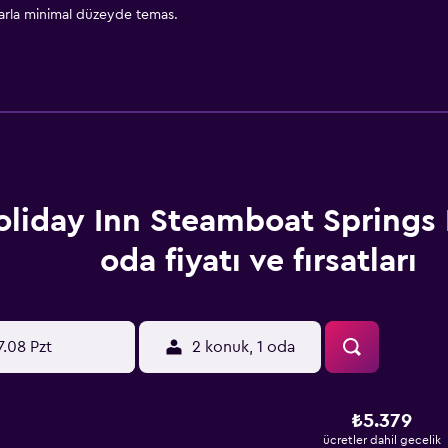
larla minimal düzeyde temas.
oliday Inn Steamboat Springs
oda fiyatı ve fırsatları
7.08 Pzt
2 konuk, 1 oda
₺5.379
ücretler dahil gecelik