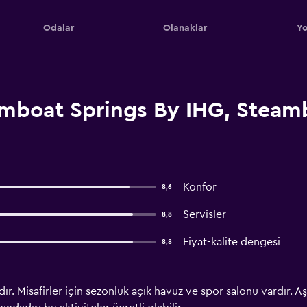
Odalar
Olanaklar
Yo
amboat Springs By IHG, Steam
Konfor
8,6
Servisler
8,8
Fiyat-kalite dengesi
8,8
dır. Misafirler için sezonluk açık havuz ve spor salonu vardır. 