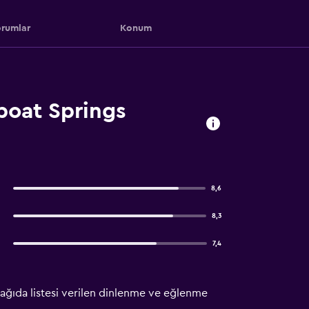
rumlar
Konum
boat Springs
8,6
8,3
7,4
Aşağıda listesi verilen dinlenme ve eğlenme