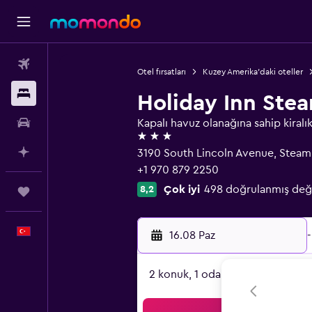
Uçak Bileti
Otel fırsatları
Kuzey Amerika'daki oteller
Konaklama
Holiday Inn Ste
Kiralık Araç
Kapalı havuz olanağına sahip kiralık
3 yıldız
AI ile Planla
3190 South Lincoln Avenue, Steam
+1 970 879 2250
Çok iyi
498 doğrulanmış değ
8,2
Trips
Türkçe
16.08 Paz
-
2 konuk, 1 oda