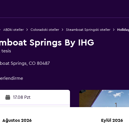
ABDki oteller
Coloradoki oteller
Steamboat Springski oteller
Holida
amboat Springs By IHG
 tesis
boat Springs, CO 80487
erlendirme
17.08 Pzt
Ağustos 2026
Eylül 2026