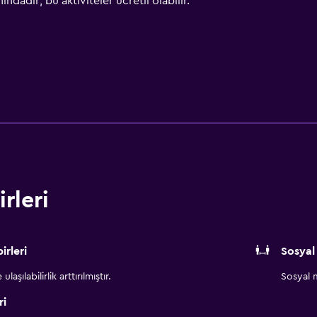
ındadır; bu aktiviteler ücretli olabilir.
rleri
irleri
Sosyal
aşılabilirlik arttırılmıştır.
Sosyal m
ri