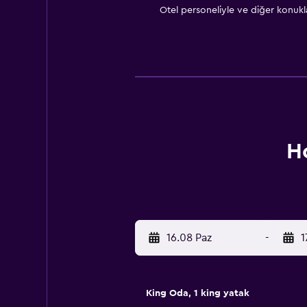
Otel personeliyle ve diğer konuk
H
16.08 Paz
-
1
King Oda, 1 king yatak