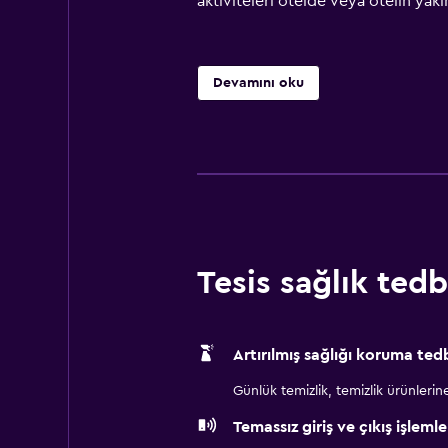
aktiviteleri otelde veya otelin yakın
Devamını oku
Tesis sağlık tedbi
Artırılmış sağlığı koruma tedb
Günlük temizlik, temizlik ürünlerine ul
Temassız giriş ve çıkış işlemle