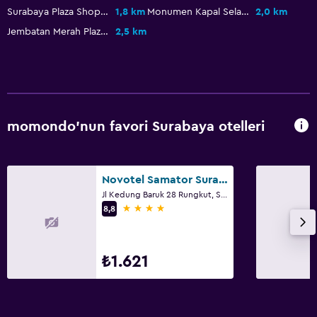
Surabaya Plaza Shopping Mall
1,8 km
Monumen Kapal Selam
2,0 km
Jembatan Merah Plaza Mall
2,5 km
momondo'nun favori Surabaya otelleri
Novotel Samator Surabaya Timur
Jl Kedung Baruk 28 Rungkut, Surabaya
4 yıldız
8,8
₺1.621