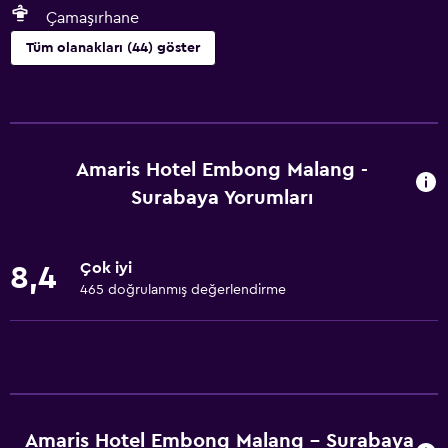
Çamaşırhane
Tüm olanakları (44) göster
Hizmetler ve kolaylıklar
Araç kiralama
Uyandırma servisi
Amaris Hotel Embong Malang -
Hızlı çıkış
Surabaya Yorumları
Şişe su
Kişisel hizmet
Çok iyi
8,4
Emanet kasası
465 doğrulanmış değerlendirme
Yerinde döviz alım satım
Toplantı/Resmi Yemek
Oda servisi
24 saat resepsiyon
Amaris Hotel Embong Malang - Surabaya