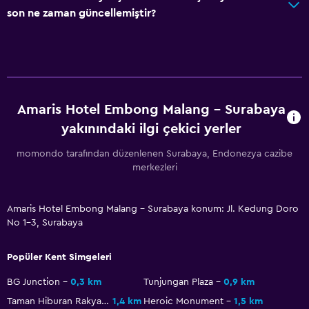
son ne zaman güncellemiştir?
Restoran
Konaklama birimlerine yiyecek servisi yapılabilir
Medya ve eğlence
Televizyon
Amaris Hotel Embong Malang - Surabaya
yakınındaki ilgi çekici yerler
Yatak Odası
momondo tarafından düzenlenen Surabaya, Endonezya cazibe
Elbise askılığı
merkezleri
Çalışma alanı
Amaris Hotel Embong Malang - Surabaya konum: Jl. Kedung Doro
No 1-3, Surabaya
Çalışma masası
Popüler Kent Simgeleri
BG Junction
0,3 km
Tunjungan Plaza
0,9 km
Taman Hiburan Rakyat
1,4 km
Heroic Monument
1,5 km