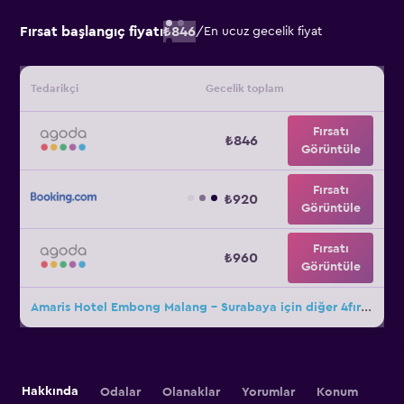
Fırsat başlangıç fiyatı
₺846
/
En ucuz gecelik fiyat
Tedarikçi
Gecelik toplam
Fırsatı
₺846
Görüntüle
Fırsatı
₺920
Görüntüle
Fırsatı
₺960
Görüntüle
Amaris Hotel Embong Malang - Surabaya için diğer 4fırsat
Hakkında
Odalar
Olanaklar
Yorumlar
Konum