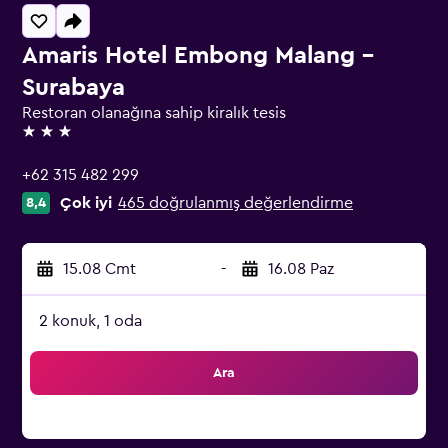
Amaris Hotel Embong Malang -
Surabaya
Restoran olanağına sahip kiralık tesis
3 yıldız
+62 315 482 299
Çok iyi
465 doğrulanmış değerlendirme
8,4
15.08 Cmt
-
16.08 Paz
2 konuk, 1 oda
Ara