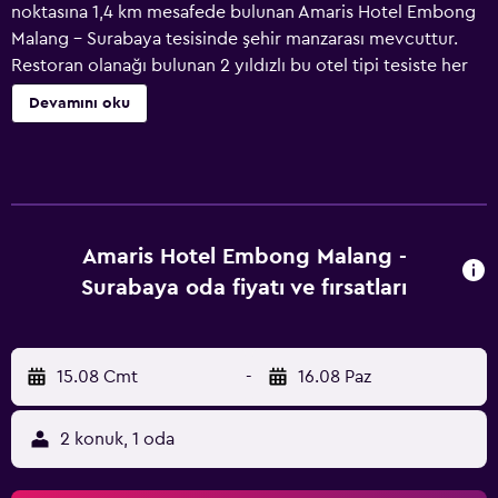
noktasına 1,4 km mesafede bulunan Amaris Hotel Embong
Malang - Surabaya tesisinde şehir manzarası mevcuttur.
Restoran olanağı bulunan 2 yıldızlı bu otel tipi tesiste her
birinde özel banyo yer alan ücretsiz WiFi erişimli, klimalı
Devamını oku
odalar mevcuttur. Tesis bünyesinde özel park yeri
mevcuttur. Amaris Hotel Embong Malang - Surabaya
tesisinde masa odalarda bulunur. Amaris Hotel Embong
Malang - Surabaya tesisindeki tüm birimler TV ve ücretsiz
banyo malzemeleri ile donatılmıştır. İngilizce ve
Endonezce konuşan resepsiyon çalışanları günün her saati
Amaris Hotel Embong Malang -
konuklara yardımcı olmaya hazırdır. Sharp Bamboo Anıtı,
Surabaya oda fiyatı ve fırsatları
Amaris Hotel Embong Malang - Surabaya tesisine 3,1 km
uzaklıktayken Surabaya Kırmızı Köprü 3,5 km uzaklıktadır.
Juanda Uluslararası Havaalanı 17 km mesafededir.
15.08 Cmt
-
16.08 Paz
2 konuk, 1 oda