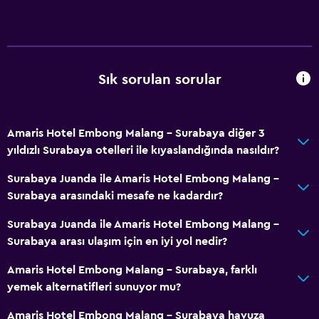
Tuvalet kağıdı
Diş fırçası
Duş
Özel banyo
Sık sorulan sorular
Genel
Amaris Hotel Embong Malang - Surabaya diğer 3
Telefon
yıldızlı Surabaya otelleri ile kıyaslandığında nasıldır?
Şehir manzaralı
Surabaya Juanda ile Amaris Hotel Embong Malang -
Terlik
Surabaya arasındaki mesafe ne kadardır?
Depo
Surabaya Juanda ile Amaris Hotel Embong Malang -
Surabaya arası ulaşım için en iyi yol nedir?
Erişilebilirlik ve uygunluk
Amaris Hotel Embong Malang - Surabaya, farklı
Sigara içilmez
yemek alternatifleri sunuyor mu?
Asansör
Amaris Hotel Embong Malang - Surabaya havuza
Engelli otoparkı