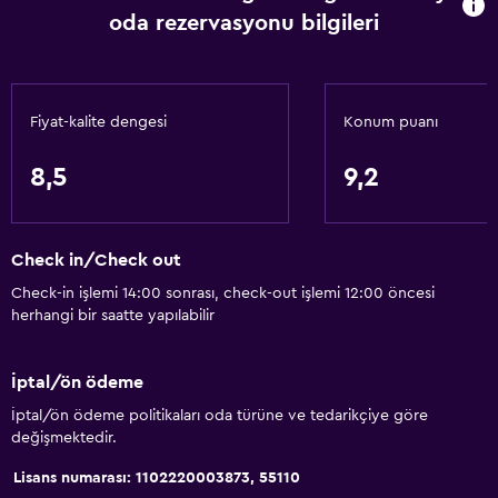
oda rezervasyonu bilgileri
Temel özellikler
Ücretsiz WiFi
Tüm alanlarda Wi-Fi erişimi
Fiyat-kalite dengesi
Konum puanı
İnternet
Vücut sabunu
8,5
9,2
Havlu
Klimalı
Check in/Check out
Ücretsiz tuvalet malzemeleri
Check-in işlemi 14:00 sonrası, check-out işlemi 12:00 öncesi
Şampuan
herhangi bir saatte yapılabilir
Duman alarmları
Saç kremi
İptal/ön ödeme
İptal/ön ödeme politikaları oda türüne ve tedarikçiye göre
değişmektedir.
Banyo
Tuvalet
Lisans numarası: 1102220003873, 55110