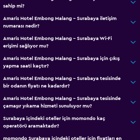
sahip mi?
Sağlık ve güvenlik
Amaris Hotel Embong Malang - Surabaya iletişim
numarası nedir?
Günlük oda hizmetleri
Kasa
Amaris Hotel Embong Malang - Surabaya Wi-Fi
erişimi sağlıyor mu?
İlk yardım seti
Amaris Hotel Embong Malang - Surabaya için çıkış
Park ve ulaşım
yapma saati kaçtır?
Ücretsiz otopark
Amaris Hotel Embong Malang - Surabaya tesisinde
Özel park yeri
bir odanın fiyatı ne kadardır?
Amaris Hotel Embong Malang - Surabaya tesisinde
Çamaşırhane
çamaşır yıkama hizmeti sunuluyor mu?
Çamaşır yıkama tesisleri
Surabaya içindeki oteller için momondo kaç
Çamaşırhane
operatörü aramaktadır?
momondo Surabaya içindeki oteller için fiyatları en
Restoranlar