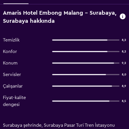
Amaris Hotel Embong Malang - Surabaya,
Surabaya hakkında
Temizlik
8,2
Konfor
8,2
Konum
9,2
Servisler
8,0
Çalışanlar
8,9
Fiyat-kalite
8,5
dengesi
Surabaya şehrinde, Surabaya Pasar Turi Tren İstasyonu