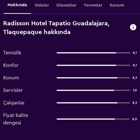
Hakkında
Odalar
Olanaklar
Yorumlar
Konum
Radisson Hotel Tapatio Guadalajara,
Tlaquepaque hakkında
Temizlik
8,1
Konfor
8,1
Konum
8,3
Servisler
7,8
Çalışanlar
8,3
Fiyat-kalite
8,0
dengesi