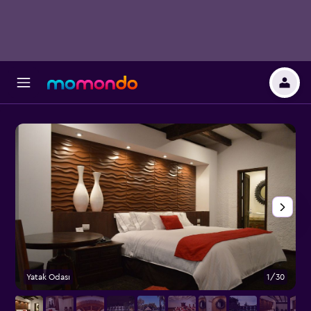
Yatak Odası
1/30
D