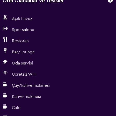
Otel Olanaklar ve Tesisler
Açık havuz
Spor salonu
Restoran
Bar/Lounge
Oda servisi
Ücretsiz WiFi
Çay/kahve makinesi
Kahve makinesi
Cafe