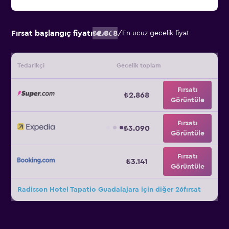
Fırsat başlangıç fiyatı
₺2.868
/
En ucuz gecelik fiyat
Tedarikçi
Gecelik toplam
Fırsatı
₺2.868
Görüntüle
Fırsatı
₺3.090
Görüntüle
Fırsatı
₺3.141
Görüntüle
Radisson Hotel Tapatio Guadalajara için diğer 26fırsat