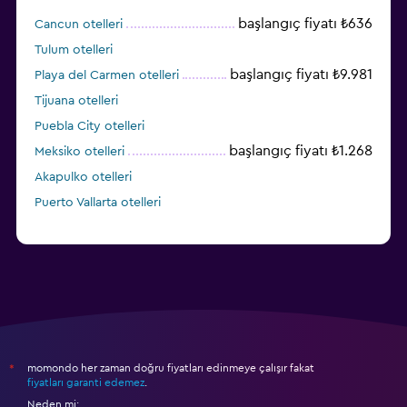
başlangıç fiyatı ₺636
Cancun otelleri
Tulum otelleri
başlangıç fiyatı ₺9.981
Playa del Carmen otelleri
Tijuana otelleri
Puebla City otelleri
başlangıç fiyatı ₺1.268
Meksiko otelleri
Akapulko otelleri
Puerto Vallarta otelleri
momondo her zaman doğru fiyatları edinmeye çalışır fakat
*
fiyatları garanti edemez
.
Neden mi: