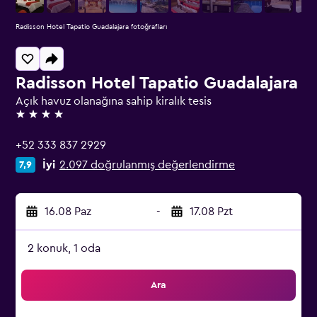
Radisson Hotel Tapatio Guadalajara fotoğrafları
Radisson Hotel Tapatio Guadalajara
Açık havuz olanağına sahip kiralık tesis
4 yıldız
+52 333 837 2929
İyi
2.097 doğrulanmış değerlendirme
7,9
16.08 Paz
-
17.08 Pzt
2 konuk, 1 oda
Ara