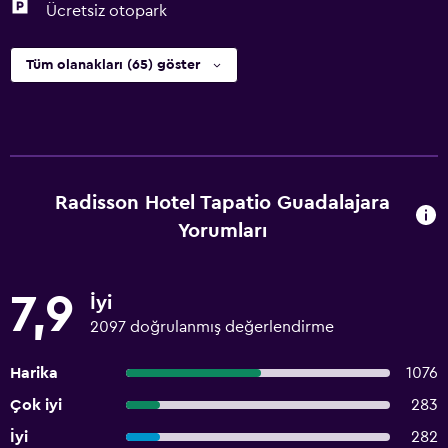
Ücretsiz otopark
Tüm olanakları (65) göster
Radisson Hotel Tapatio Guadalajara
Yorumları
7,9
İyi
2097 doğrulanmış değerlendirme
Harika
1076
Çok iyi
283
İyi
282