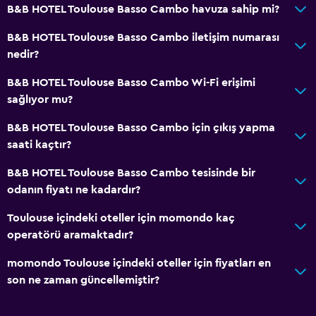
Düz ekran TV
B&B HOTEL Toulouse Basso Cambo havuza sahip mi?
Televizyon
B&B HOTEL Toulouse Basso Cambo iletişim numarası
nedir?
Restoranlar
B&B HOTEL Toulouse Basso Cambo Wi-Fi erişimi
Konaklama birimlerine yiyecek servisi yapılabilir
sağlıyor mu?
Otomat (içecek)
B&B HOTEL Toulouse Basso Cambo için çıkış yapma
Otomat (atıştırmalık)
saati kaçtır?
B&B HOTEL Toulouse Basso Cambo tesisinde bir
Park ve ulaşım
odanın fiyatı ne kadardır?
Ücretsiz otopark
Toulouse içindeki oteller için momondo kaç
Özel park yeri
operatörü aramaktadır?
Yatak Odası
momondo Toulouse içindeki oteller için fiyatları en
son ne zaman güncellemiştir?
Yatak yanında priz
Gardırop veya dolap