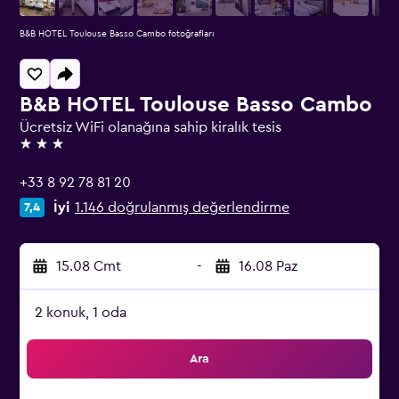
B&B HOTEL Toulouse Basso Cambo fotoğrafları
B&B HOTEL Toulouse Basso Cambo
Ücretsiz WiFi olanağına sahip kiralık tesis
3 yıldız
+33 8 92 78 81 20
İyi
1.146 doğrulanmış değerlendirme
7,4
15.08 Cmt
-
16.08 Paz
2 konuk, 1 oda
Ara