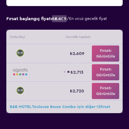
Fırsat başlangıç fiyatı
₺2.609
/
En ucuz gecelik fiyat
Tedarikçi
Gecelik toplam
Fırsatı
₺2.609
Görüntüle
Fırsatı
₺2.713
Görüntüle
Fırsatı
₺2.720
Görüntüle
B&B HOTEL Toulouse Basso Cambo için diğer 12fırsat