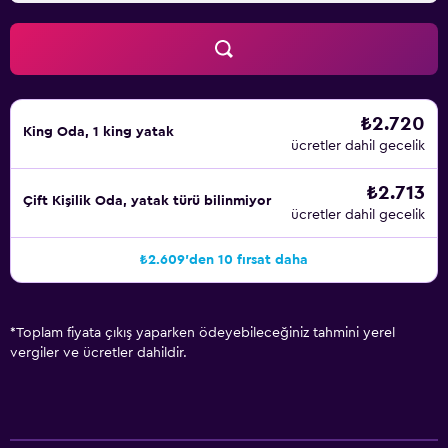
₺2.720
King Oda, 1 king yatak
ücretler dahil gecelik
₺2.713
Çift ​Kişilik Oda, yatak türü bilinmiyor
ücretler dahil gecelik
₺2.609'den 10 fırsat daha
*
Toplam fiyata çıkış yaparken ödeyebileceğiniz tahmini yerel
vergiler ve ücretler dahildir.