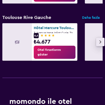
Toulouse Rive Gauche
Daha fazla
Hôtel Mercure Toulouse Sud
3, Avenue Irene Joliot Curie, Toulouse, Haute-Garonne
4 yıldız
8,6
₺4.677
Otel fırsatlarını
göster
momondo ile otel