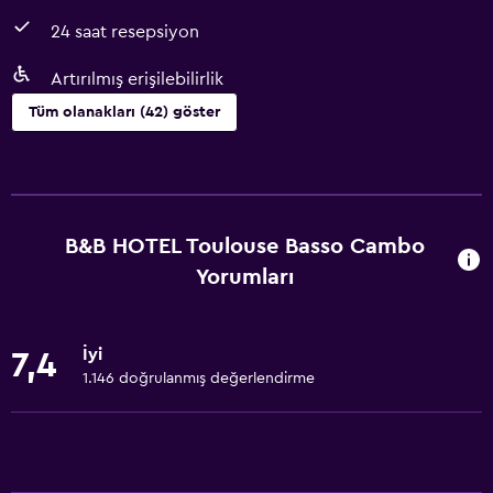
24 saat resepsiyon
Artırılmış erişilebilirlik
Tüm olanakları (42) göster
Temel özellikler
Ücretsiz WiFi
Tüm alanlarda Wi-Fi erişimi
B&B HOTEL Toulouse Basso Cambo
İnternet
Yorumları
Vücut sabunu
Havlu
İyi
7,4
Yangın söndürücü
1.146 doğrulanmış değerlendirme
Klimalı
Duman alarmları
Isıtma