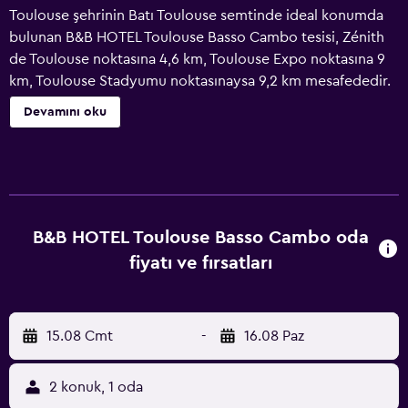
Toulouse şehrinin Batı Toulouse semtinde ideal konumda
bulunan B&B HOTEL Toulouse Basso Cambo tesisi, Zénith
de Toulouse noktasına 4,6 km, Toulouse Expo noktasına 9
km, Toulouse Stadyumu noktasınaysa 9,2 km mesafededir.
3 yıldızlı bu otel tipi tesiste özel banyo bulunan, ücretsiz
Devamını oku
WiFi erişimli klimalı odalar mevcuttur. Tesis bünyesinde
özel park yeri mevcuttur. B&B HOTEL Toulouse Basso
Cambo tesisinde masa ve TV (düz ekran) odalara dahil
edilmiştir. Birimler gardırop bulundurur. B&B HOTEL
Toulouse Basso Cambo tesisi açık büfe veya kontinental
kahvaltı sunar. Diagora Kongre Merkezi, B&B HOTEL
B&B HOTEL Toulouse Basso Cambo oda
Toulouse Basso Cambo tesisine 15 km uzaklıktayken Saint-
fiyatı ve fırsatları
Cyprien Republique Metro İstasyonu 5,9 km mesafededir.
Toulouse-Blagnac Havaalanı 6 km uzaklıktadır.
15.08 Cmt
-
16.08 Paz
2 konuk, 1 oda