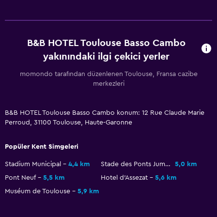
Genel
Ses geçirmezlik
B&B HOTEL Toulouse Basso Cambo
Aile odaları
yakınındaki ilgi çekici yerler
momondo tarafından düzenlenen Toulouse, Fransa cazibe
Çalışma alanı
merkezleri
Çalışma masası
B&B HOTEL Toulouse Basso Cambo konum: 12 Rue Claude Marie
Hizmetler ve kolaylıklar
Perroud, 31100 Toulouse, Haute-Garonne
24 saat resepsiyon
Popüler Kent Simgeleri
Stadium Municipal
4,4 km
Stade des Ponts Jumeaux
5,0 km
Pont Neuf
5,5 km
Hotel d'Assezat
5,6 km
Muséum de Toulouse
5,9 km