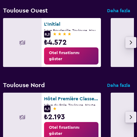
Toulouse Ouest
Daha fazla
L'Initial
1 rue Boudeville, Toulouse, Haute-Garonne
4 yıldız
8,2
₺4.572
Otel fırsatlarını
göster
Toulouse Nord
Daha fazla
Hôtel Première Classe Toulouse Nord - Sesquières
1 Rue du Pole, Toulouse, Haute-Garonne
1 yıldız
6,3
₺2.193
Otel fırsatlarını
göster