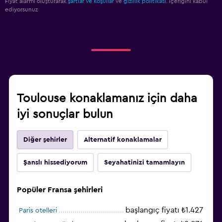
Fiyat alarmı oluşturarak
şartlar ve koşullar
ve
gizlilik politikası.
içeriğini kabul
ediyorsunuz
Toulouse konaklamanız için daha
iyi sonuçlar bulun
Diğer şehirler
Alternatif konaklamalar
Şanslı hissediyorum
Seyahatinizi tamamlayın
Popüler Fransa şehirleri
başlangıç fiyatı ₺1.427
Paris otelleri