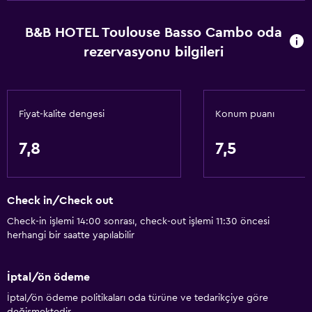
Çöp kutusu
B&B HOTEL Toulouse Basso Cambo oda
rezervasyonu bilgileri
Erişilebilirlik ve uygunluk
Sigara içilmez
Birimin tamamına tekerlekli sandalye ile erişilebilir
Fiyat-kalite dengesi
Konum puanı
Evcil hayvan istek üzerine kabul edilir. Ek ücret talep
edilebilir.
7,8
7,5
Artırılmış erişilebilirlik
Engellilere uygun duş
Check in/Check out
Asansör
Check-in işlemi 14:00 sonrası, check-out işlemi 11:30 öncesi
Engelli tuvalet tutamağı
herhangi bir saatte yapılabilir
Duş sandalyesi
Asansörle erişilebilir
İptal/ön ödeme
İptal/ön ödeme politikaları oda türüne ve tedarikçiye göre
Banyo
değişmektedir.