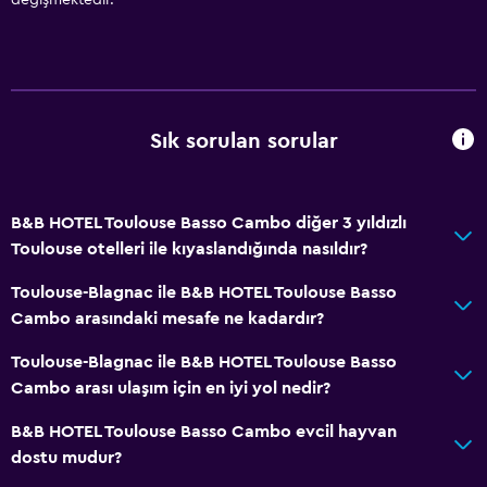
Tuvalet
Tuvalet kağıdı
Duş
Özel banyo
Sık sorulan sorular
Duş kabini
B&B HOTEL Toulouse Basso Cambo diğer 3 yıldızlı
Sağlık ve güvenlik
Toulouse otelleri ile kıyaslandığında nasıldır?
Tesis dışında CCTV
Toulouse-Blagnac ile B&B HOTEL Toulouse Basso
Günlük oda hizmetleri
Cambo arasındaki mesafe ne kadardır?
İlk yardım seti
Toulouse-Blagnac ile B&B HOTEL Toulouse Basso
Ortak alanlarda CCTV
Cambo arası ulaşım için en iyi yol nedir?
Medya ve eğlence
B&B HOTEL Toulouse Basso Cambo evcil hayvan
dostu mudur?
Kablo veya Uydu TV