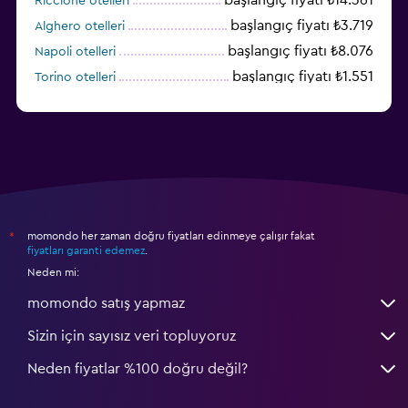
Riccione otelleri
başlangıç fiyatı ₺3.719
Alghero otelleri
başlangıç fiyatı ₺8.076
Napoli otelleri
başlangıç fiyatı ₺1.551
Torino otelleri
başlangıç fiyatı ₺6.019
Cagliari otelleri
momondo her zaman doğru fiyatları edinmeye çalışır fakat
*
fiyatları garanti edemez
.
Neden mi:
momondo satış yapmaz
Sizin için sayısız veri topluyoruz
Neden fiyatlar %100 doğru değil?