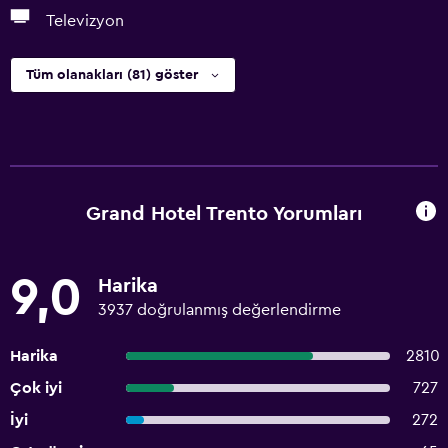
Televizyon
Tüm olanakları (81) göster
Grand Hotel Trento Yorumları
9,0
Harika
3937 doğrulanmış değerlendirme
Harika
2810
Çok iyi
727
İyi
272