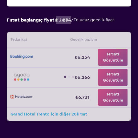
Fırsat başlangıç fiyatı
₺6.254
/
En ucuz gecelik fiyat
Tedarikçi
Gecelik toplam
Fırsatı
₺6.254
Görüntüle
Fırsatı
₺6.266
Görüntüle
Fırsatı
₺6.731
Görüntüle
Grand Hotel Trento için diğer 20fırsat