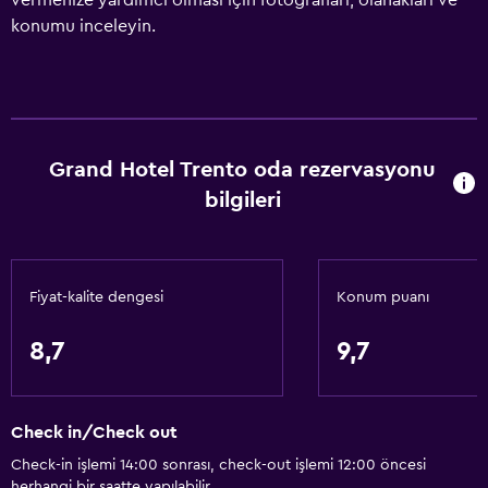
vermenize yardımcı olması için fotoğrafları, olanakları ve
konumu inceleyin.
Grand Hotel Trento oda rezervasyonu
bilgileri
Fiyat-kalite dengesi
Konum puanı
8,7
9,7
Check in/Check out
Check-in işlemi 14:00 sonrası, check-out işlemi 12:00 öncesi
herhangi bir saatte yapılabilir