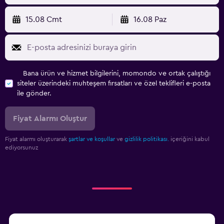
15.08 Cmt
16.08 Paz
Bana ürün ve hizmet bilgilerini, momondo ve ortak çalıştığı
siteler üzerindeki muhteşem fırsatları ve özel teklifleri e-posta
ile gönder.
Fiyat Alarmı Oluştur
Fiyat alarmı oluşturarak
şartlar ve koşullar
ve
gizlilik politikası.
içeriğini kabul
ediyorsunuz