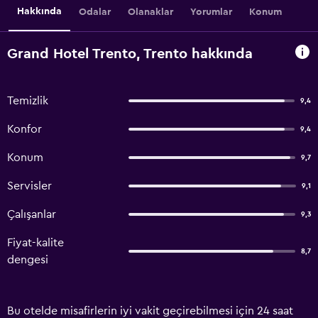
Hakkında
Odalar
Olanaklar
Yorumlar
Konum
Grand Hotel Trento, Trento hakkında
Temizlik
9,4
Konfor
9,4
Konum
9,7
Servisler
9,1
Çalışanlar
9,3
Fiyat-kalite
8,7
dengesi
Bu otelde misafirlerin iyi vakit geçirebilmesi için 24 saat