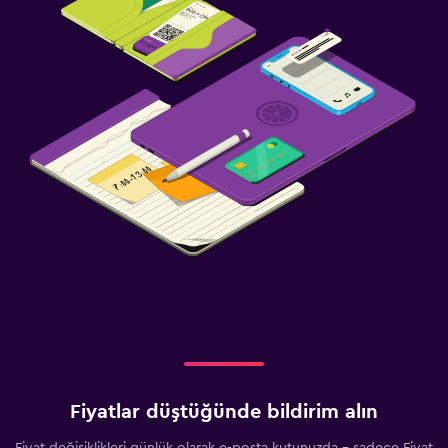
Fiyatlar düştüğünde bildirim alın
Fiyat değişiklikleri günlük olarak e-posta kutunuzda - sadece Fiyat