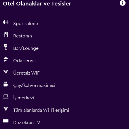
Otel Olanaklar ve Tesisler
Spor salonu
Restoran
Bar/Lounge
Oda servisi
Ücretsiz WiFi
Çay/kahve makinesi
İş merkezi
Tüm alanlarda Wi-Fi erişimi
Düz ekran TV