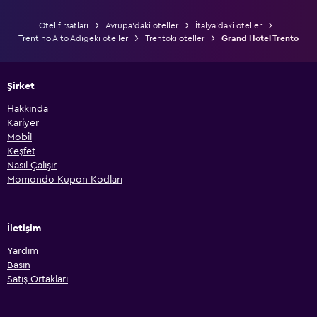
Otel fırsatları
Avrupa'daki oteller
İtalya'daki oteller
Trentino Alto Adigeki oteller
Trentoki oteller
Grand Hotel Trento
Şirket
Hakkında
Kariyer
Mobil
Keşfet
Nasıl Çalışır
Momondo Kupon Kodları
İletişim
Yardım
Basın
Satış Ortakları