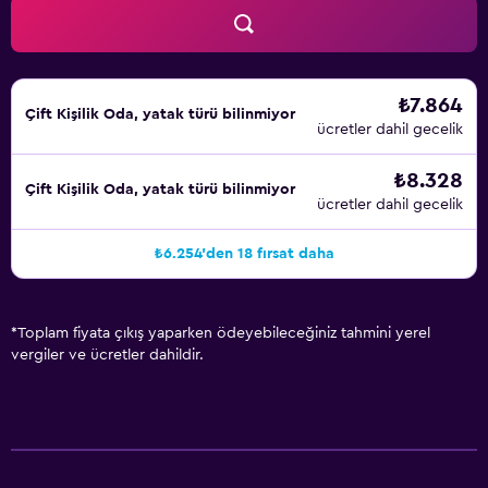
₺7.864
Çift ​Kişilik Oda, yatak türü bilinmiyor
ücretler dahil gecelik
₺8.328
Çift ​Kişilik Oda, yatak türü bilinmiyor
ücretler dahil gecelik
₺6.254'den 18 fırsat daha
*
Toplam fiyata çıkış yaparken ödeyebileceğiniz tahmini yerel
vergiler ve ücretler dahildir.