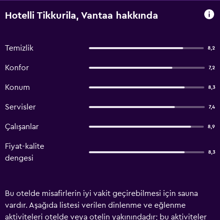
Hotelli Tikkurila, Vantaa hakkında
Temizlik
8,2
Konfor
7,2
Konum
8,3
Servisler
7,4
Çalışanlar
8,9
Fiyat-kalite
8,3
dengesi
Bu otelde misafirlerin iyi vakit geçirebilmesi için sauna
vardır. Aşağıda listesi verilen dinlenme ve eğlenme
aktiviteleri otelde veya otelin yakınındadır; bu aktiviteler