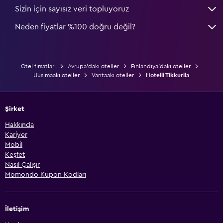
Sizin için sayısız veri topluyoruz
Neden fiyatlar %100 doğru değil?
Otel fırsatları
Avrupa'daki oteller
Finlandiya'daki oteller
Uusimaaki oteller
Vantaaki oteller
Hotelli Tikkurila
Şirket
Hakkında
Kariyer
Mobil
Keşfet
Nasıl Çalışır
Momondo Kupon Kodları
İletişim