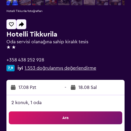
Hotelli Tikkurila fotoğrafları
Hotelli Tikkurila
Oda servisi olanağına sahip kiralık tesis
2 yıldız
+358 438 252 928
İyi
1.553 doğrulanmış değerlendirme
7,9
17.08 Pzt
-
18.08 Sal
2 konuk, 1 oda
Ara