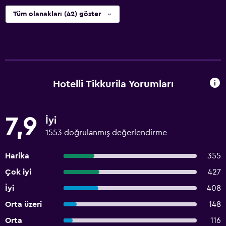
Tüm olanakları (42) göster
Hotelli Tikkurila Yorumları
7,9
İyi
1553 doğrulanmış değerlendirme
Harika
355
Çok iyi
427
İyi
408
Orta üzeri
148
Orta
116