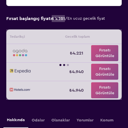
Fırsat başlangıç fiyatı
₺4.221
/
En ucuz gecelik fiyat
Tedarikçi
Gecelik toplam
Fırsatı
₺4.221
Görüntüle
Fırsatı
₺4.940
Görüntüle
Fırsatı
₺4.940
Görüntüle
Hakkında
Odalar
Olanaklar
Yorumlar
Konum