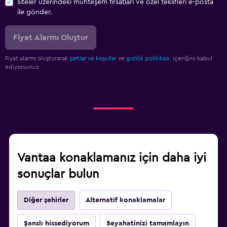
siteler üzerindeki muhteşem fırsatları ve özel teklifleri e-posta
ile gönder.
Fiyat Alarmı Oluştur
Fiyat alarmı oluşturarak
şartlar ve koşullar
ve
gizlilik politikası.
içeriğini kabul
ediyorsunuz
Vantaa konaklamanız için daha iyi
sonuçlar bulun
Diğer şehirler
Alternatif konaklamalar
Şanslı hissediyorum
Seyahatinizi tamamlayın