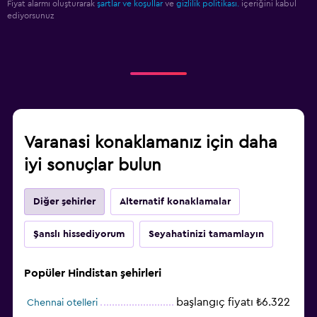
Fiyat alarmı oluşturarak
şartlar ve koşullar
ve
gizlilik politikası.
içeriğini kabul
ediyorsunuz
Varanasi konaklamanız için daha
iyi sonuçlar bulun
Diğer şehirler
Alternatif konaklamalar
Şanslı hissediyorum
Seyahatinizi tamamlayın
Popüler Hindistan şehirleri
başlangıç fiyatı ₺6.322
Chennai otelleri