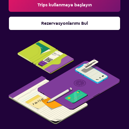
Trips kullanmaya başlayın
Faks/fotokopi
Çalışma masası
Rezervasyonlarımı Bul
Spor
Spor salonu
Spor salonu
Yapılacaklar
Golf
Aile dostu
Bebek yatağı