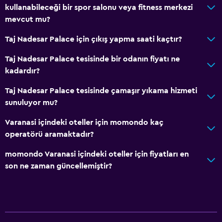
kullanabileceği bir spor salonu veya fitness merkezi
Yemek alanı
mevcut mu?
Yemek masası
Taj Nadesar Palace için çıkış yapma saati kaçtır?
Banyo
Taj Nadesar Palace tesisinde bir odanın fiyatı ne
Duş
kadardır?
Duş bonesi
Taj Nadesar Palace tesisinde çamaşır yıkama hizmeti
Küvet
sunuluyor mu?
Saç kurutma makinesi
Varanasi içindeki oteller için momondo kaç
Tuvalet
operatörü aramaktadır?
Tuvalet kağıdı
momondo Varanasi içindeki oteller için fiyatları en
Diş fırçası
son ne zaman güncellemiştir?
Bornoz
Özel banyo