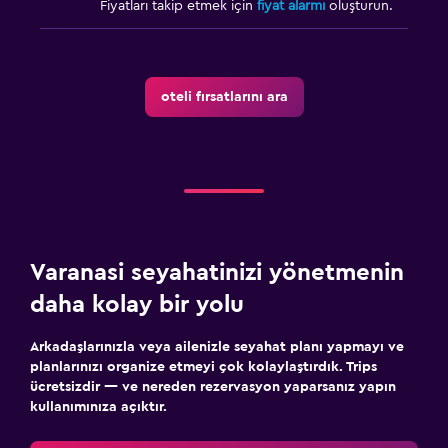
Fiyatları takip etmek için
fiyat alarmı
oluşturun.
Erişilebilirlik ve uygunluk
Sigara içilmeyen odalar mevcut
Üst katlara merdivenle erişilebilir
oteli fırsatlarını ara
Özel Sigara İçilir Alan
Yatak Odası
Çalar saat
Çekyat
Elbise askılığı
Varanasi seyahatinizi yönetmenin
daha kolay bir yolu
Medya ve eğlence
Arkadaşlarınızla veya ailenizle seyahat planı yapmayı ve
Kablo veya Uydu TV
planlarınızı organize etmeyi çok kolaylaştırdık. Trips
DVD oynatıcı
ücretsizdir — ve nereden rezervasyon yaparsanız yapın
kullanımınıza açıktır.
Çalışma alanı