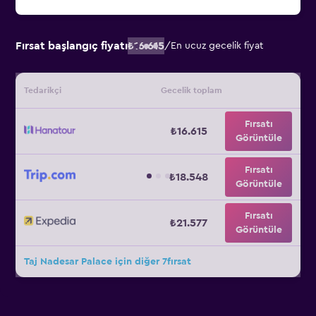
Fırsat başlangıç fiyatı
₺16.615
/
En ucuz gecelik fiyat
Tedarikçi
Gecelik toplam
Fırsatı
₺16.615
Görüntüle
Fırsatı
₺18.548
Görüntüle
Fırsatı
₺21.577
Görüntüle
Taj Nadesar Palace için diğer 7fırsat