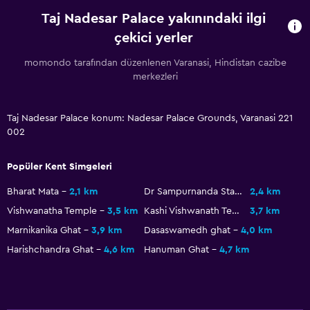
Genel
Taj Nadesar Palace yakınındaki ilgi
Şömine
çekici yerler
Oturma alanı
momondo tarafından düzenlenen Varanasi, Hindistan cazibe
Bahçe manzaralı
merkezleri
Terlik
Çekyat
Taj Nadesar Palace konum: Nadesar Palace Grounds, Varanasi 221
002
Kent simgesi manzarası
Depo
Popüler Kent Simgeleri
Bharat Mata
2,1 km
Dr Sampurnanda Stadium
2,4 km
Dış alan
Vishwanatha Temple
3,5 km
Kashi Vishwanath Temple
3,7 km
Teras/Veranda
Marnikanika Ghat
3,9 km
Dasaswamedh ghat
4,0 km
Açık havada yemek alanı
Harishchandra Ghat
4,6 km
Hanuman Ghat
4,7 km
Dış mekan mobilyası
Dış mekanda şömine
Piknik alanı