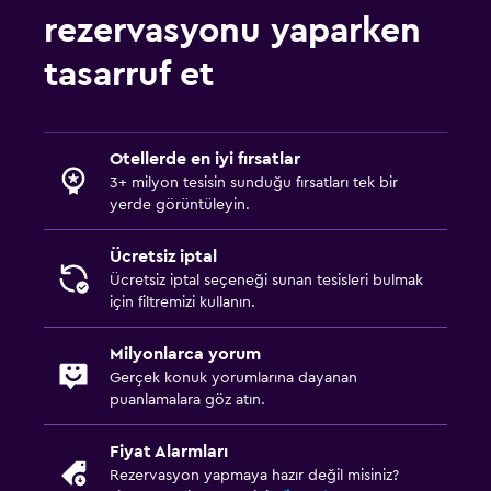
Manzaralı havuz
rezervasyonu yaparken
Buhar banyosu
tasarruf et
Park ve ulaşım
Havalimanı servisi (ücretli)
Otellerde en iyi fırsatlar
Ücretsiz otopark
3+ milyon tesisin sunduğu fırsatları tek bir
yerde görüntüleyin.
Özel park yeri
Shuttle servisi (ek ücret uygulanır)
Ücretsiz iptal
Ücretsiz iptal seçeneği sunan tesisleri bulmak
için filtremizi kullanın.
Çamaşırhane
Çamaşır yıkama tesisleri
Milyonlarca yorum
Ütüleme servisi
Gerçek konuk yorumlarına dayanan
puanlamalara göz atın.
Çamaşırhane
Ütü ve ütü masası
Fiyat Alarmları
Rezervasyon yapmaya hazır değil misiniz?