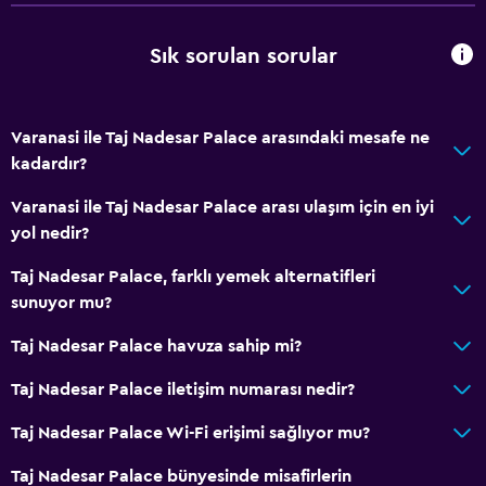
Hızlı çıkış
Sık sorulan sorular
Şişe su
24 saat resepsiyon
Varanasi ile Taj Nadesar Palace arasındaki mesafe ne
Restoranlar
kadardır?
Şarap kadehleri
Varanasi ile Taj Nadesar Palace arası ulaşım için en iyi
Elektrikli su ısıtıcı
yol nedir?
Minibar
Taj Nadesar Palace, farklı yemek alternatifleri
Meyveler
sunuyor mu?
Restoran
Taj Nadesar Palace havuza sahip mi?
Çay/kahve makinesi
Taj Nadesar Palace iletişim numarası nedir?
Buzdolabı
Taj Nadesar Palace Wi-Fi erişimi sağlıyor mu?
Konaklama birimlerine yiyecek servisi yapılabilir
Kahve makinesi
Taj Nadesar Palace bünyesinde misafirlerin