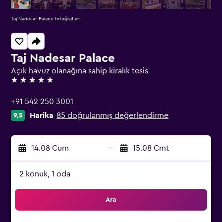
Taj Nadesar Palace fotoğrafları
Taj Nadesar Palace
Açık havuz olanağına sahip kiralık tesis
5 yıldız
+91 542 250 3001
Harika
85 doğrulanmış değerlendirme
9,5
14.08 Cum
-
15.08 Cmt
2 konuk, 1 oda
Ara