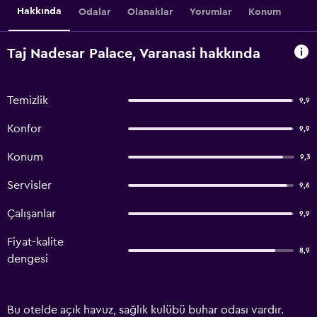
Hakkında
Odalar
Olanaklar
Yorumlar
Konum
Taj Nadesar Palace, Varanasi hakkında
Temizlik
9,9
Konfor
9,9
Konum
9,3
Servisler
9,6
Çalışanlar
9,9
Fiyat-kalite
8,9
dengesi
Bu otelde açık havuz, sağlık kulübü buhar odası vardır.