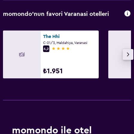
Bahçe
momondo'nun favori Varanasi otelleri
Sağlık ve güvenlik
Günlük oda hizmetleri
The Hhi
C-21/3, Maldahiya, Varanasi
İlk yardım seti
4 yıldız
6,2
Ortak alanlarda CCTV
Tesis dışında CCTV
₺1.951
24 saat güvenlik
Kasa
Havuz ve spa
Masaj
Spa
Açık havuz
momondo ile otel