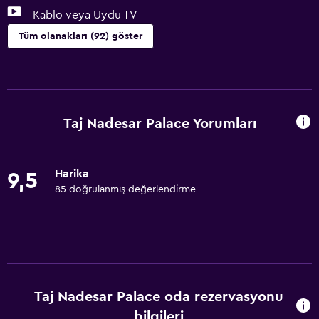
Kablo veya Uydu TV
Tüm olanakları (92) göster
Temel özellikler
Ücretsiz WiFi
Tüm alanlarda Wi-Fi erişimi
Taj Nadesar Palace Yorumları
İnternet
Yatak Örtüsü
Harika
9,5
Havlu
85 doğrulanmış değerlendirme
Vantilatör
Yangın söndürücü
Ücretsiz tuvalet malzemeleri
Şampuan
Taj Nadesar Palace oda rezervasyonu
Duman alarmları
bilgileri