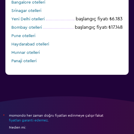
Bangalore otelleri
Srinagar otelleri
başlangıç fiyatı ₺6.183
Yeni Delhi otelleri
başlangıç fiyatı ₺17.148
Bombay otelleri
Pune otelleri
Haydarabad otelleri
Munnar otelleri
Panaji otelleri
momondo her zaman doğru fiyatları edinmeye çalışır fakat
*
fiyatları garanti edemez
.
Neden mi: