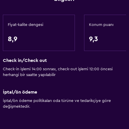
Vücut sabunu
Klimalı
Çöp kutusu
Fiyat-kalite dengesi
Konum puanı
Saç kremi
8,9
9,3
Hizmetler ve kolaylıklar
Araç kiralama
Check in/Check out
Uyandırma servisi
Check-in işlemi 14:00 sonrası, check-out işlemi 12:00 öncesi
Kişisel hizmet
herhangi bir saatte yapılabilir
Emanet kasası
Yerinde döviz alım satım
İptal/ön ödeme
Oda servisi
İptal/ön ödeme politikaları oda türüne ve tedarikçiye göre
değişmektedir.
Tur danışma
Anahtar erişimi
Anahtar kart erişimi