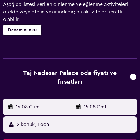
Aşağıda listesi verilen dinlenme ve eğlenme aktiviteleri
otelde veya otelin yakınındadır; bu aktiviteler ücretli
olabilir.
Devamını oku
Taj Nadesar Palace oda fiyatı ve
fırsatları
14.08 Cum
-
15.08 Cmt
2 konuk, 1 oda