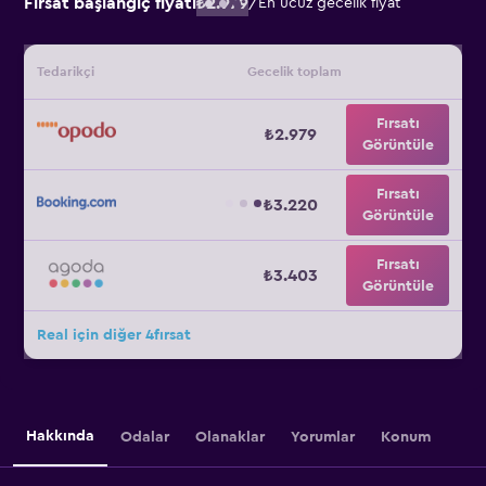
Fırsat başlangıç fiyatı
₺2.979
/
En ucuz gecelik fiyat
Tedarikçi
Gecelik toplam
Fırsatı
₺2.979
Görüntüle
Fırsatı
₺3.220
Görüntüle
Fırsatı
₺3.403
Görüntüle
Real için diğer 4fırsat
Hakkında
Odalar
Olanaklar
Yorumlar
Konum