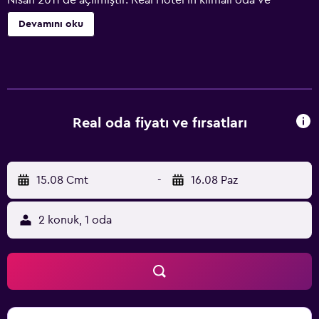
Nisan 2011'de açılmıştır. Real Hotel'in klimalı oda ve
süitlerinde düz ekran TV, minibar ve oturma alanı vardır.
Devamını oku
Banyoda saç kurutma makinesi mevcuttur. Konuklar lobi
barda dinlenebilir ve ücretsiz otoparktan yararlanabilirler.
Çeşitli mağaza, restoran ve gece hayatı mekanlarına
yürüyerek 5 dakikadan kısa sürede ulaşabilirsiniz. Veliko
Turnovo Tren İstasyonu, Real'e 1,5 km uzaklıktadır.
Real oda fiyatı ve fırsatları
15.08 Cmt
-
16.08 Paz
2 konuk, 1 oda