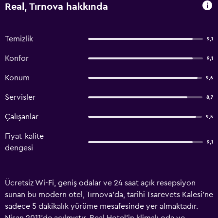
Real, Tırnova hakkında
Temizlik
9,1
Konfor
9,1
Konum
9,6
Servisler
8,7
Çalışanlar
9,5
Fiyat-kalite
9,1
dengesi
Ücretsiz Wi-Fi, geniş odalar ve 24 saat açık resepsiyon
sunan bu modern otel, Tırnova'da, tarihi Tsarevets Kalesi'ne
sadece 5 dakikalık yürüme mesafesinde yer almaktadır.