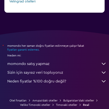
Velingrad otelleri
momondo her zaman doğru fiyatları edinmeye çalışır fakat
*
fiyatları garanti edemez
.
Neden mi:
momondo satış yapmaz
Sizin için sayısız veri topluyoruz
Neden fiyatlar %100 doğru değil?
Otel fırsatları
Avrupa'daki oteller
Bulgaristan'daki oteller
Veliko Tirnovoki oteller
Tırnovaki oteller
Real