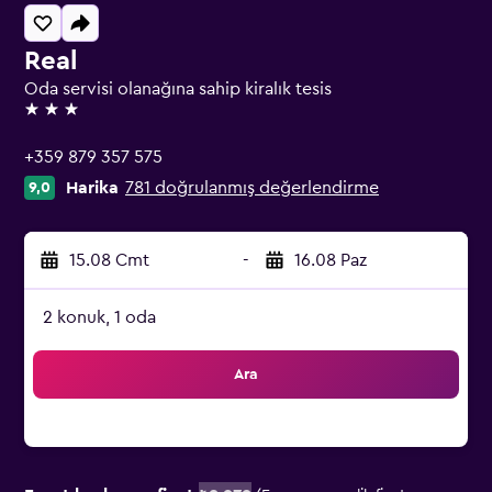
Real
Oda servisi olanağına sahip kiralık tesis
3 yıldız
+359 879 357 575
Harika
781 doğrulanmış değerlendirme
9,0
15.08 Cmt
-
16.08 Paz
2 konuk, 1 oda
Ara