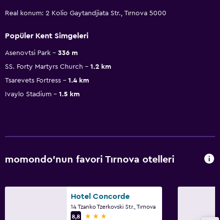
Real konum: 2 Kolio Gaytandjiata Str., Tırnova 5000
Popüler Kent Simgeleri
Asenovtsi Park
336 m
SS. Forty Martyrs Church
1.2 km
Tsarevets Fortress
1.4 km
Ivaylo Stadium
1.5 km
momondo'nun favori Tırnova otelleri
Hotel Concorde
14 Tzanko Tzerkovski Str., Tırnova
3 yıldız
8,8