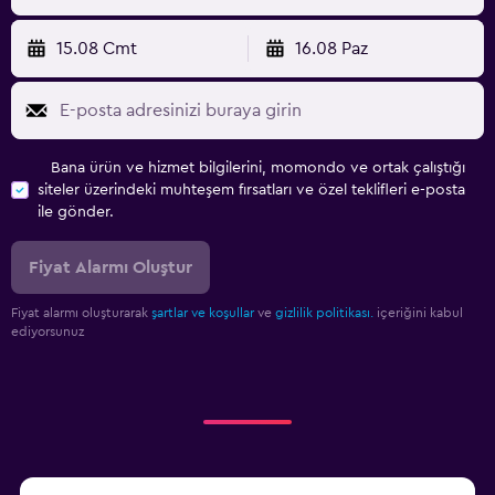
15.08 Cmt
16.08 Paz
Bana ürün ve hizmet bilgilerini, momondo ve ortak çalıştığı
siteler üzerindeki muhteşem fırsatları ve özel teklifleri e-posta
ile gönder.
Fiyat Alarmı Oluştur
Fiyat alarmı oluşturarak
şartlar ve koşullar
ve
gizlilik politikası.
içeriğini kabul
ediyorsunuz