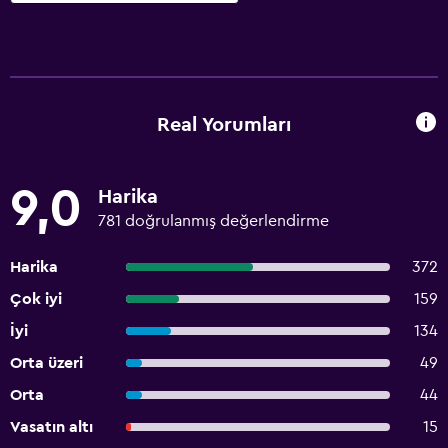
Real Yorumları
9,0
Harika
781 doğrulanmış değerlendirme
Harika
372
Çok iyi
159
İyi
134
Orta üzeri
49
Orta
44
Vasatın altı
15