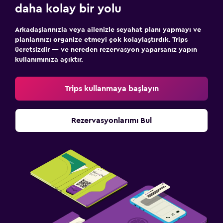
daha kolay bir yolu
Çamaşır kurutma makinesi
Çamaşır makinesi
Arkadaşlarınızla veya ailenizle seyahat planı yapmayı ve
planlarınızı organize etmeyi çok kolaylaştırdık. Trips
ücretsizdir — ve nereden rezervasyon yaparsanız yapın
Yatak Odası
kullanımınıza açıktır.
Kuş tüyü yastık
Trips kullanmaya başlayın
Katlanır yatak
Yatak yanında priz
Rezervasyonlarımı Bul
Elbise askılığı
Gardırop veya dolap
Sağlık ve güvenlik
Günlük oda hizmetleri
Tesis dışında CCTV
Sineklik