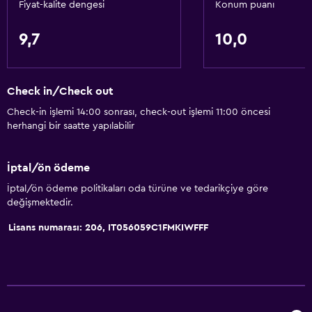
Fiyat-kalite dengesi
Konum puanı
Yemek alanı
Yemek masası
9,7
10,0
Temel özellikler
Check in/Check out
Tüm alanlarda Wi-Fi erişimi
Check-in işlemi 14:00 sonrası, check-out işlemi 11:00 öncesi
İnternet
herhangi bir saatte yapılabilir
Vantilatör
Yangın söndürücü
İptal/ön ödeme
Ücretsiz tuvalet malzemeleri
İptal/ön ödeme politikaları oda türüne ve tedarikçiye göre
değişmektedir.
Isıtma
Lisans numarası: 206, IT056059C1FMKIWFFF
Klimalı
Ücretsiz WiFi
Yatak Örtüsü
Havlu