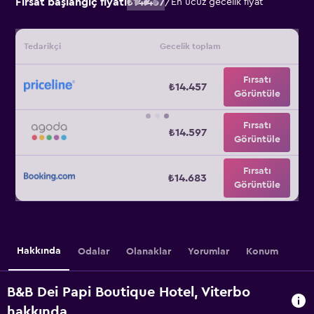
Fırsat başlangıç fiyatı
₺14.457
/
En ucuz gecelik fiyat
Tedarikçi
Gecelik toplam
Fırsatı
₺14.457
Görüntüle
Fırsatı
₺14.597
Görüntüle
Fırsatı
₺14.683
Görüntüle
Hakkında
Odalar
Olanaklar
Yorumlar
Konum
B&B Dei Papi Boutique Hotel, Viterbo
hakkında