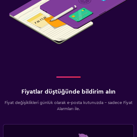
24 saat güvenlik
İlk yardım seti
Havuz ve spa
Spa
Jakuzi
Masaj
Sauna
Park ve ulaşım
Fiyatlar düştüğünde bildirim alın
Ücretsiz otopark
Fiyat değişiklikleri günlük olarak e-posta kutunuzda - sadece Fiyat
Özel park yeri
Alarmları ile.
Sokakta park yeri
Vale park hizmeti