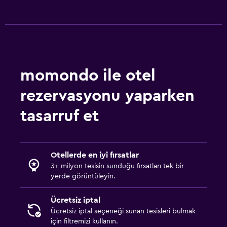
Ek tuvalet
Küvet
Bide
Spa küveti
momondo ile otel
Tuvalet
Tuvalet kağıdı
rezervasyonu yaparken
tasarruf et
Erişilebilirlik ve uygunluk
Hipoalerjenik
Hipoalerjenik yastık
Otellerde en iyi fırsatlar
3+ milyon tesisin sunduğu fırsatları tek bir
Sigara içilmez
yerde görüntüleyin.
Tüysüz yastık
Sadece yetişkinler
Ücretsiz iptal
Ücretsiz iptal seçeneği sunan tesisleri bulmak
Engelli otoparkı
için filtremizi kullanın.