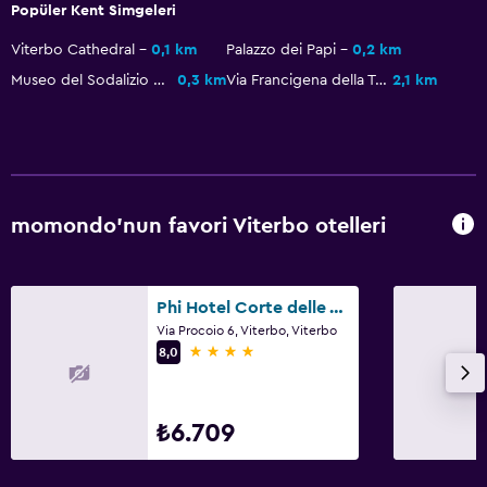
Popüler Kent Simgeleri
Ayak masajı
Viterbo Cathedral
0,1 km
Palazzo dei Papi
0,2 km
Hızlı çıkış
Museo del Sodalizio Facchini di Santa Rosa
0,3 km
Via Francigena della Tuscia
2,1 km
Özel giriş/çıkış
24 saat resepsiyon
Emanet kasası
Şişe su
momondo'nun favori Viterbo otelleri
Banyo
Saç kurutma makinesi
Phi Hotel Corte delle Terme
Via Procoio 6, Viterbo, Viterbo
Bornoz
4 yıldız
8,0
Özel banyo
Duş
₺6.709
Duş bonesi
Ek banyo