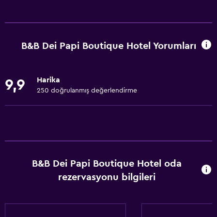
Restoranlar
Şarap kadehleri
Elektrikli su ısıtıcı
B&B Dei Papi Boutique Hotel Yorumları
Market alışverişi teslimatı
Paketlenmiş öğle yemeği
Harika
9,9
Meyveler
250 doğrulanmış değerlendirme
Özel diyet menüleri (talep üzerine)
Bar/Lounge
Konaklama birimlerine yiyecek servisi yapılabilir
Minibar
B&B Dei Papi Boutique Hotel oda
Atıştırmalık büfesi
rezervasyonu bilgileri
Odada kahvaltı
Çay/kahve makinesi
Kahve makinesi