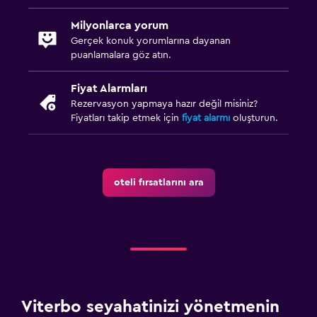
Üst katlara merdivenle erişilebilir
Milyonlarca yorum
Gerçek konuk yorumlarına dayanan
Medya ve eğlence
puanlamalara göz atın.
Düz ekran TV
Fiyat Alarmları
Kablo veya Uydu TV
Rezervasyon yapmaya hazır değil misiniz?
İzlediğin kadar öde kanalları
Fiyatları takip etmek için
fiyat alarmı
oluşturun.
Yayın akışı servisi
Radyo
Televizyon
oteli fırsatlarını ara
Çamaşırhane
Çamaşır yıkama tesisleri
Ütüleme servisi
Çamaşırhane
Viterbo seyahatinizi yönetmenin
Ütü ve ütü masası