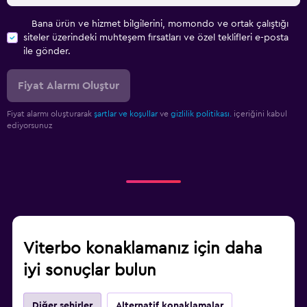
Bana ürün ve hizmet bilgilerini, momondo ve ortak çalıştığı
siteler üzerindeki muhteşem fırsatları ve özel teklifleri e-posta
ile gönder.
Fiyat Alarmı Oluştur
Fiyat alarmı oluşturarak
şartlar ve koşullar
ve
gizlilik politikası.
içeriğini kabul
ediyorsunuz
Viterbo konaklamanız için daha
iyi sonuçlar bulun
Diğer şehirler
Alternatif konaklamalar