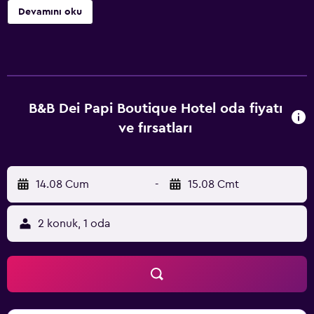
oturma alanı, uydu TV (düz ekran) ile içinde ücretsiz banyo
Devamını oku
malzemeleri, bide ve duş bulunan bir özel banyo
mevcuttur. Kahve makinesi ile su ısıtıcısı beraberinde
minibar olanağı da sağlanır. Tesiste alakart, kontinental
veya İtalyan usulü kahvaltının keyfini çıkarabilirsiniz. B&B
dei Papi Boutique Hotel tesisi spa merkezi sunar. B&B dei
Papi Boutique Hotel tesisinde hem bisiklet kiralama hizmeti
B&B Dei Papi Boutique Hotel oda fiyatı
hem araba kiralama hizmeti mevcuttur. Duomo Orvieto,
ve fırsatları
B&B dei Papi Boutique Hotel tesisine 49 km uzaklıktayken
Villa Lante 6,3 km uzaklıktadır. Fiumicino Havaalanı 110 km
mesafededir.
14.08 Cum
-
15.08 Cmt
2 konuk, 1 oda