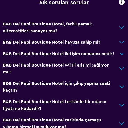
Sık sorulan sorular
Şampuan
Adaptör
Vücut sabunu
B&B Dei Papi Boutique Hotel, farklı yemek
Havlu/çarşaf (ek ücret)
alternatifleri sunuyor mu?
Çöp kutusu
B&B Dei Papi Boutique Hotel havuza sahip mi?
B&B Dei Papi Boutique Hotel iletişim numarası nedir?
Genel
Özel salona erişim
B&B Dei Papi Boutique Hotel Wi-Fi erişimi sağlıyor
mu?
Ahşap veya parke yer döşemesi
Bağlantılı oda(lar) mevcuttur
B&B Dei Papi Boutique Hotel için çıkış yapma saati
kaçtır?
Depo
Sakin sokak manzarası
B&B Dei Papi Boutique Hotel tesisinde bir odanın
fiyatı ne kadardır?
Şömine
Oturma alanı
B&B Dei Papi Boutique Hotel tesisinde çamaşır
yıkama hizmeti sunuluyor mu?