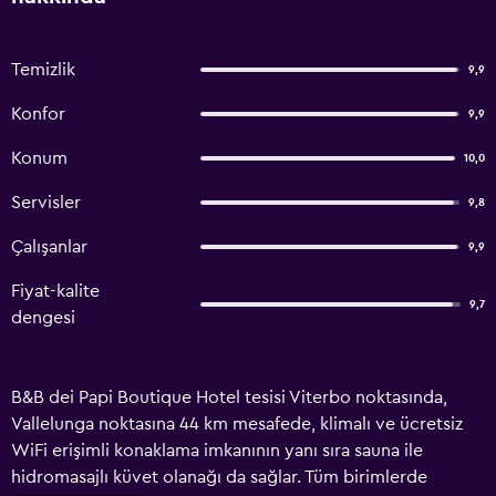
Temizlik
9,9
Konfor
9,9
Konum
10,0
Servisler
9,8
Çalışanlar
9,9
Fiyat-kalite
9,7
dengesi
B&B dei Papi Boutique Hotel tesisi Viterbo noktasında,
Vallelunga noktasına 44 km mesafede, klimalı ve ücretsiz
WiFi erişimli konaklama imkanının yanı sıra sauna ile
hidromasajlı küvet olanağı da sağlar. Tüm birimlerde