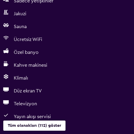
Sadece yetişkinler
Jakuzi
Sauna
Ücretsiz WiFi
Özel banyo
Kahve makinesi
Klimalı
Düz ekran TV
Televizyon
Yayın akışı servisi
Tüm olanakları (112) göster