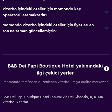
Terlik
Çekyat
Viterbo içindeki oteller için momondo kaç
operatörü aramaktadır?
Ses geçirmez odalar
Ses geçirmezlik
momondo Viterbo içindeki oteller için fiyatları en
son ne zaman güncellemiştir?
Karo/mermer yer döşemesi
Şehir manzaralı
Hizmetler ve kolaylıklar
İş merkezi
B&B Dei Papi Boutique Hotel yakınındaki
Araç kiralama
ilgi çekici yerler
Uyandırma servisi
momondo tarafından düzenlenen Viterbo, İtalya cazibe merkezleri
Kişisel hizmet
Toplantı/Resmi Yemek
B&B Dei Papi Boutique Hotel konum: Via Del Ginnasio, 8, 01100
Viterbo, Viterbo
Oda servisi
Anahtar erişimi