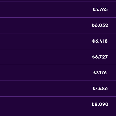
₺5.765
₺6.032
₺6.418
₺6.727
₺7.176
₺7.486
₺8.090