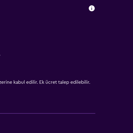
V
erine kabul edilir. Ek ücret talep edilebilir.
k
i sandalye ile erişilebilir
kabul edilir. Ek ücret talep edilebilir.