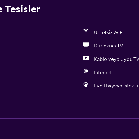
 Tesisler
Ücretsiz WiFi
Düz ekran TV
Kablo veya Uydu T
İnternet
Evcil hayvan istek üz
Erişilebilirlik ve uygunlu
Birimin tamamına tekerlekl
Evcil hayvan istek üzerine 