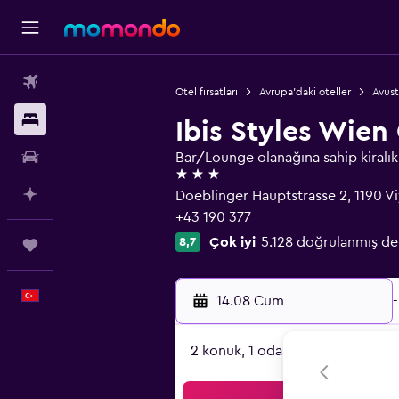
Uçak Bileti
Otel fırsatları
Avrupa'daki oteller
Avust
Konaklama
Ibis Styles Wien
Kiralık Araç
Bar/Lounge olanağına sahip kiralık 
3 yıldız
AI ile Planla
Doeblinger Hauptstrasse 2, 1190 Vi
+43 190 377
Çok iyi
5.128 doğrulanmış d
8,7
Trips
Türkçe
14.08 Cum
-
2 konuk, 1 oda