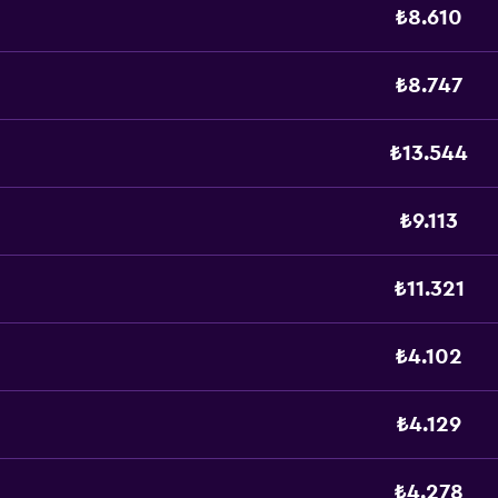
₺8.610
₺8.747
₺13.544
₺9.113
₺11.321
₺4.102
₺4.129
₺4.278