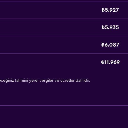
₺5.927
₺5.935
₺6.087
₺11.969
eğiniz tahmini yerel vergiler ve ücretler dahildir.