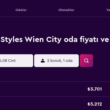
Odalar
Olanaklar
Yo
 Styles Wien City oda fiyatı ve 
5.08 Cmt
2 konuk, 1 oda
₺3.701
₺5.212