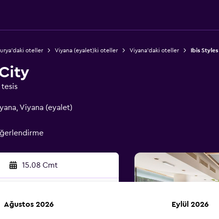
urya'daki oteller
Viyana (eyalet)ki oteller
Viyana'daki oteller
Ibis Style
 City
tesis
yana, Viyana (eyalet)
eğerlendirme
15.08 Cmt
Ağustos 2026
Eylül 2026