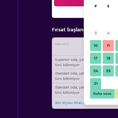
Ar
P
S
₺3.70
Fırsat başlangıç fiyatı
3
4
Oda türü
Tedarikç
10
11
17
18
Superior oda, yatak
türü bilinmiyor
24
25
Standart oda, yatak
türü bilinmiyor
31
Standart oda, yatak
türü bilinmiyor
Daha ucuz
Ibis Styles Wien City için diğer 28fır