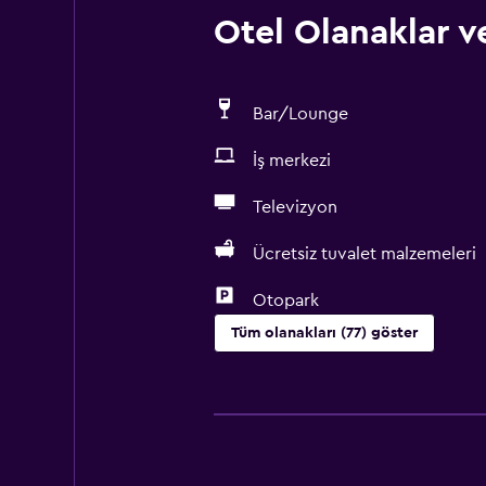
Otel Olanaklar ve
Bar/Lounge
İş merkezi
Televizyon
Ücretsiz tuvalet malzemeleri
Otopark
Tüm olanakları (77) göster
Temel özellikler
Ücretsiz WiFi
Mobil kablosuz bağlantı cihazı