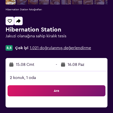
Hibernation Station fotoğrafları
Hibernation Station
Jakuzi olanağına sahip kiralık tesis
0 sınıf oylaması
Çok iyi
1.021 doğrulanmış değerlendirme
8,5
15.08 Cmt
-
16.08 Paz
2 konuk, 1 oda
Ara