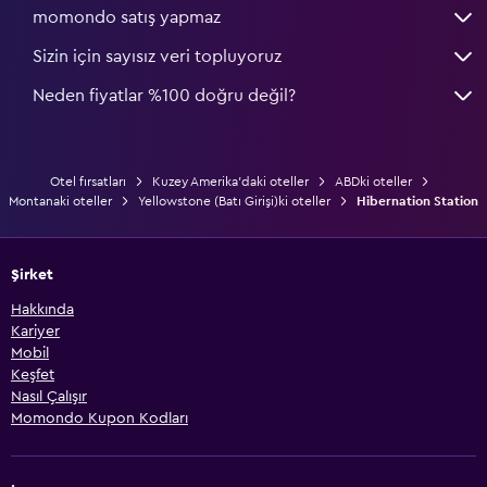
momondo satış yapmaz
Sizin için sayısız veri topluyoruz
Neden fiyatlar %100 doğru değil?
Otel fırsatları
Kuzey Amerika'daki oteller
ABDki oteller
Montanaki oteller
Yellowstone (Batı Girişi)ki oteller
Hibernation Station
Şirket
Hakkında
Kariyer
Mobil
Keşfet
Nasıl Çalışır
Momondo Kupon Kodları