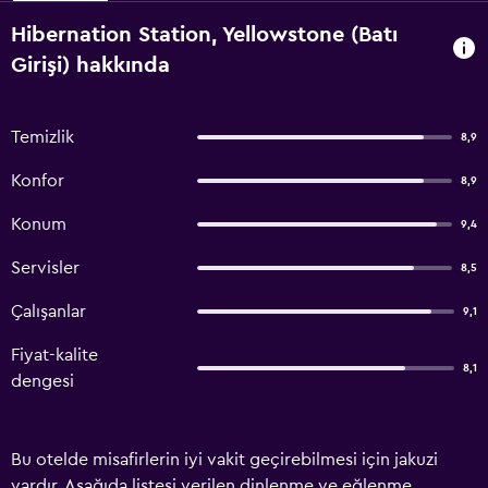
Hibernation Station, Yellowstone (Batı
Girişi) hakkında
Temizlik
8,9
Konfor
8,9
Konum
9,4
Servisler
8,5
Çalışanlar
9,1
Fiyat-kalite
8,1
dengesi
Bu otelde misafirlerin iyi vakit geçirebilmesi için jakuzi
vardır. Aşağıda listesi verilen dinlenme ve eğlenme