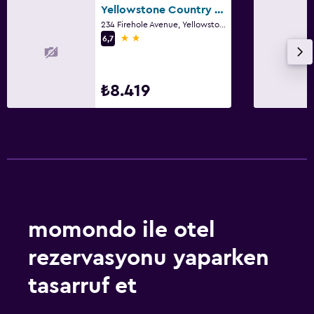
Yellowstone Country Inn
234 Firehole Avenue, Yellowstone (Batı Girişi), MT
2 yıldız
6,7
₺8.419
momondo ile otel
rezervasyonu yaparken
tasarruf et