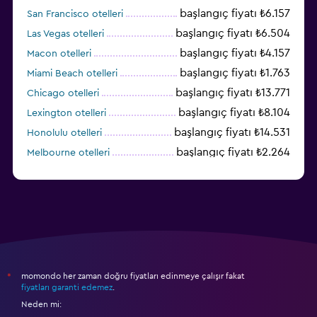
başlangıç fiyatı ₺6.157
San Francisco otelleri
başlangıç fiyatı ₺6.504
Las Vegas otelleri
başlangıç fiyatı ₺4.157
Macon otelleri
başlangıç fiyatı ₺1.763
Miami Beach otelleri
başlangıç fiyatı ₺13.771
Chicago otelleri
başlangıç fiyatı ₺8.104
Lexington otelleri
başlangıç fiyatı ₺14.531
Honolulu otelleri
başlangıç fiyatı ₺2.264
Melbourne otelleri
başlangıç fiyatı ₺3.394
Salt Lake City otelleri
momondo her zaman doğru fiyatları edinmeye çalışır fakat
*
fiyatları garanti edemez
.
Neden mi: