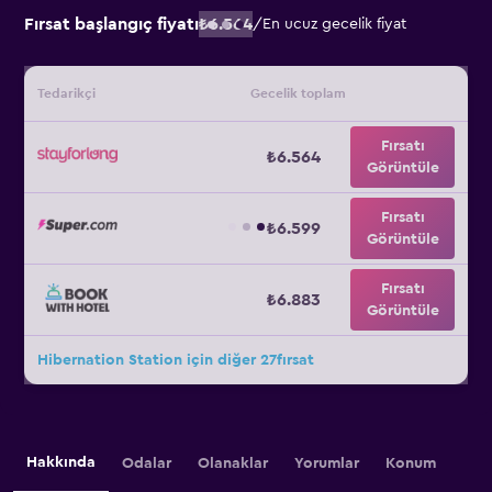
Fırsat başlangıç fiyatı
₺6.564
/
En ucuz gecelik fiyat
Tedarikçi
Gecelik toplam
Fırsatı
₺6.564
Görüntüle
Fırsatı
₺6.599
Görüntüle
Fırsatı
₺6.883
Görüntüle
Hibernation Station için diğer 27fırsat
Hakkında
Odalar
Olanaklar
Yorumlar
Konum