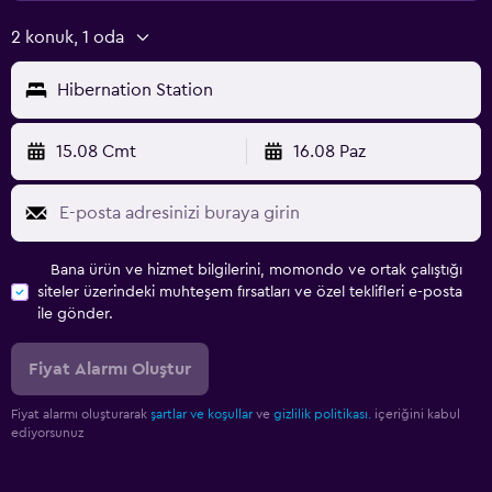
2 konuk, 1 oda
Hibernation Station
15.08 Cmt
16.08 Paz
Bana ürün ve hizmet bilgilerini, momondo ve ortak çalıştığı
siteler üzerindeki muhteşem fırsatları ve özel teklifleri e-posta
ile gönder.
Fiyat Alarmı Oluştur
Fiyat alarmı oluşturarak
şartlar ve koşullar
ve
gizlilik politikası.
içeriğini kabul
ediyorsunuz