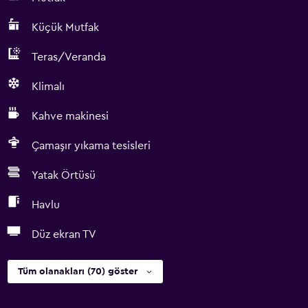
Küçük Mutfak
Teras/Veranda
Klimalı
Kahve makinesi
Çamaşır yıkama tesisleri
Yatak Örtüsü
Havlu
Düz ekran TV
Tüm olanakları (70) göster