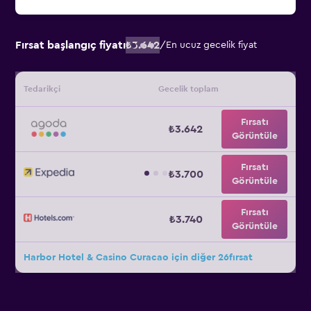
Fırsat başlangıç fiyatı
₺3.642
/
En ucuz gecelik fiyat
Tedarikçi
Gecelik toplam
Fırsatı
₺3.642
Görüntüle
Fırsatı
₺3.700
Görüntüle
Fırsatı
₺3.740
Görüntüle
Harbor Hotel & Casino Curacao için diğer 26fırsat