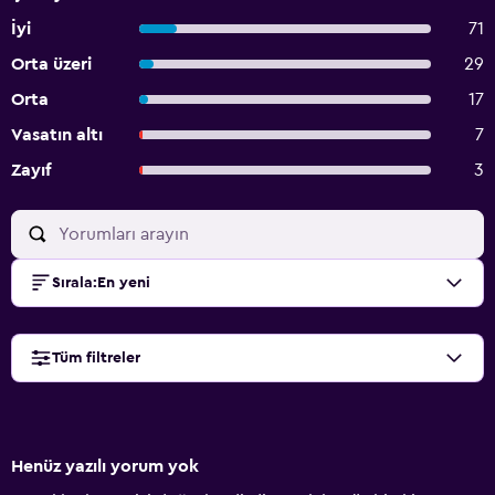
İyi
71
Orta üzeri
29
Orta
17
Vasatın altı
7
Zayıf
3
Sırala
:
En yeni
Tüm filtreler
Henüz yazılı yorum yok