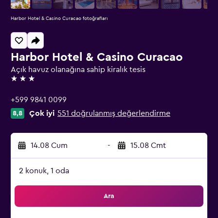
Harbor Hotel & Casino Curacao fotoğrafları
Harbor Hotel & Casino Curacao
Açık havuz olanağına sahip kiralık tesis
3 yıldız
+599 9841 0099
Çok iyi
551 doğrulanmış değerlendirme
8,8
14.08 Cum
-
15.08 Cmt
2 konuk, 1 oda
Ara