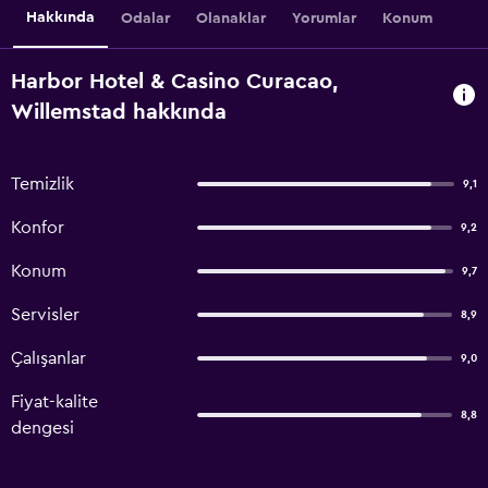
Hakkında
Odalar
Olanaklar
Yorumlar
Konum
Harbor Hotel & Casino Curacao,
Willemstad hakkında
Temizlik
9,1
Konfor
9,2
Konum
9,7
Servisler
8,9
Çalışanlar
9,0
Fiyat-kalite
8,8
dengesi