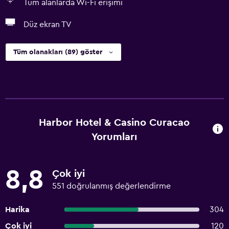
Tüm alanlarda Wi-Fi erişimi
Düz ekran TV
Tüm olanakları (89) göster
Harbor Hotel & Casino Curacao
Yorumları
8,8
Çok iyi
551 doğrulanmış değerlendirme
Harika
304
Çok iyi
120