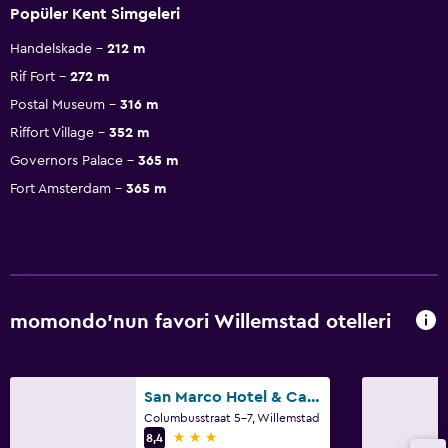
Popüler Kent Simgeleri
Handelskade
212 m
Rif Fort
272 m
Postal Museum
316 m
Riffort Village
352 m
Governors Palace
365 m
Fort Amsterdam
365 m
momondo'nun favori Willemstad otelleri
San Marco Hotel & Casino
Columbusstraat 5-7, Willemstad
3 yıldız
8,4