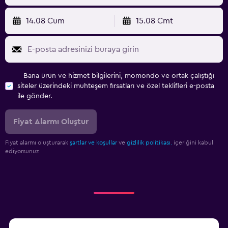
14.08 Cum
15.08 Cmt
Bana ürün ve hizmet bilgilerini, momondo ve ortak çalıştığı
siteler üzerindeki muhteşem fırsatları ve özel teklifleri e-posta
ile gönder.
Fiyat Alarmı Oluştur
Fiyat alarmı oluşturarak
şartlar ve koşullar
ve
gizlilik politikası.
içeriğini kabul
ediyorsunuz