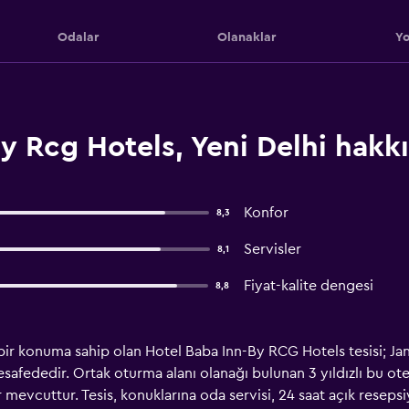
Odalar
Olanaklar
Yo
y Rcg Hotels, Yeni Delhi hakk
Konfor
8,3
Servisler
8,1
Fiyat-kalite dengesi
8,8
 bir konuma sahip olan Hotel Baba Inn-By RCG Hotels tesisi; J
fededir. Ortak oturma alanı olanağı bulunan 3 yıldızlı bu otel 
lar mevcuttur. Tesis, konuklarına oda servisi, 24 saat açık resep