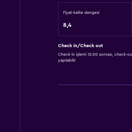
Ses geçirmez odalar
Fiyat-kalite dengesi
Telefon
8,4
Karo/mermer yer döşemesi
Depo
Check in/Check out
Banyo
Check-in işlemi 12:00 sonrası, check-out
yapılabilir
Duş
Ek banyo
Ek tuvalet
Tuvalet
Tuvalet kağıdı
Özel banyo
Erişilebilirlik ve uygunluk