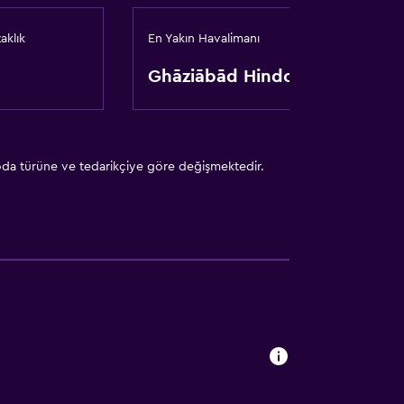
aklık
En Yakın Havalimanı
Ghāziābād Hindon
 oda türüne ve tedarikçiye göre değişmektedir.