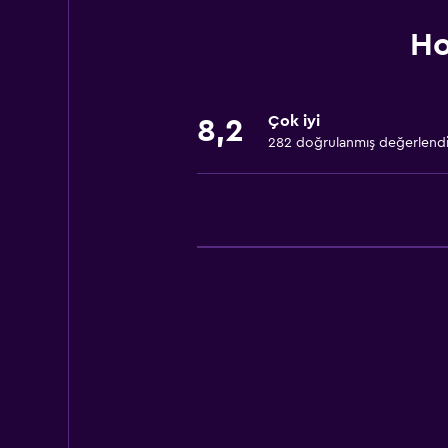
Araç kiralama
Uyandırma servisi
Ho
Animasyon personeli
Yerinde döviz alım satım
Çok iyi
8,2
Toplantı/Resmi Yemek
282 doğrulanmış değerlend
Oda servisi
Tur danışma
Anahtar erişimi
Hızlı çıkış
24 saat resepsiyon
Genel
Aile odaları
Şömine
Oturma alanı