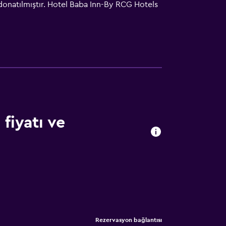
 donatılmıştır. Hotel Baba Inn-By RCG Hotels
l Baba Inn-By RCG Hotels tesisine 3,4 km
15 km mesafededir.
fiyatı ve
Rezervasyon bağlantısı