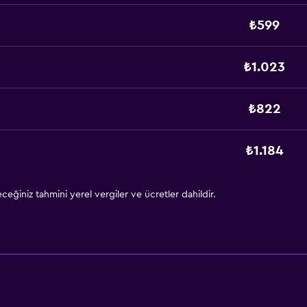
₺599
₺1.023
₺822
₺1.184
eğiniz tahmini yerel vergiler ve ücretler dahildir.