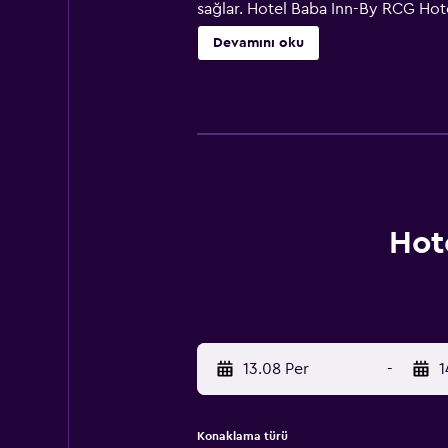
sağlar. Hotel Baba Inn-By RCG Hotel
tesisindeki konuklar vejetaryen kah
Devamını oku
uzaklıktayken Feroz Shah Kotla Kri
Hot
13.08 Per
-
1
Konaklama türü