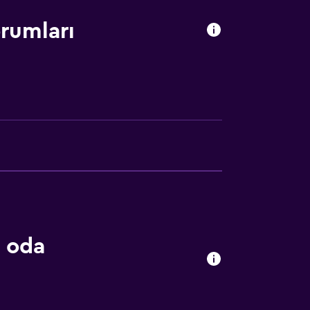
rumları
leri
s oda