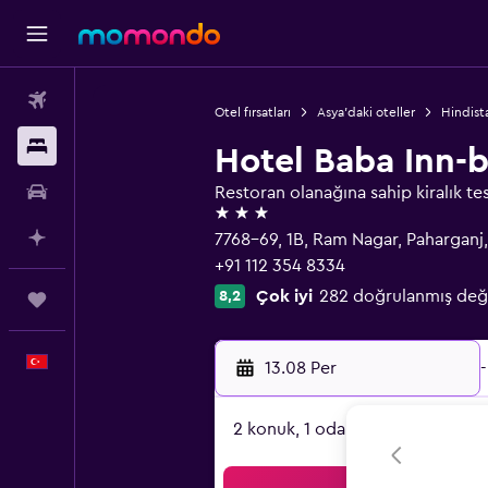
Uçak Bileti
Otel fırsatları
Asya'daki oteller
Hindista
Konaklama
Hotel Baba Inn-
Kiralık Araç
Restoran olanağına sahip kiralık tes
3 yıldız
AI ile Planla
7768-69, 1B, Ram Nagar, Paharganj,
+91 112 354 8334
Çok iyi
282 doğrulanmış değ
8,2
Trips
Türkçe
13.08 Per
-
2 konuk, 1 oda