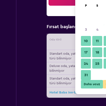
Ar
P
S
₺599
Fırsat başlangıç fiyatı
3
4
Oda türü
Tedarikç
10
11
17
18
Standart oda, yatak
türü bilinmiyor
24
25
Deluxe oda, yatak türü
bilinmiyor
31
Standart oda, yatak
türü bilinmiyor
Daha ucuz
Hotel Baba Inn-by Rcg Hotels için di