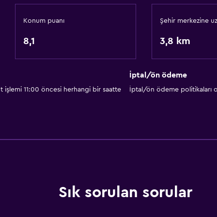
Tesis dışında CCTV
Konum puanı
Şehir merkezine uz
Sineklik
8,1
3,8 km
24 saat güvenlik
Kasa
İptal/ön ödeme
Çamaşırhane
 işlemi 11:00 öncesi herhangi bir saatte
İptal/ön ödeme politikaları
Çamaşır yıkama tesisleri
Ütüleme servisi
Çamaşırhane
Ütü ve ütü masası
Pantolon presi
Giysi kurutma askısı
Sık sorulan sorular
Medya ve eğlence