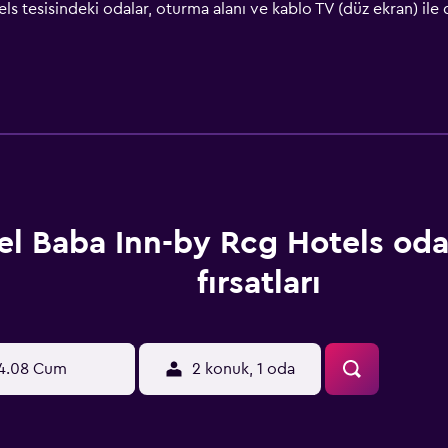
s tesisindeki odalar, oturma alanı ve kablo TV (düz ekran) ile
valtının keyfini çıkarabilirler. Sis Ganj Sahib Gurudwara, Hote
ket Stadyumu 3,6 km uzaklıktadır. Delhi Uluslararası Havaalanı 
el Baba Inn-by Rcg Hotels oda 
fırsatları
4.08 Cum
2 konuk, 1 oda