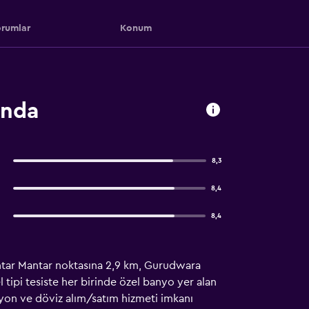
rumlar
Konum
ında
8,3
8,4
8,4
antar Mantar noktasına 2,9 km, Gurudwara
tipi tesiste her birinde özel banyo yer alan
siyon ve döviz alım/satım hizmeti imkanı