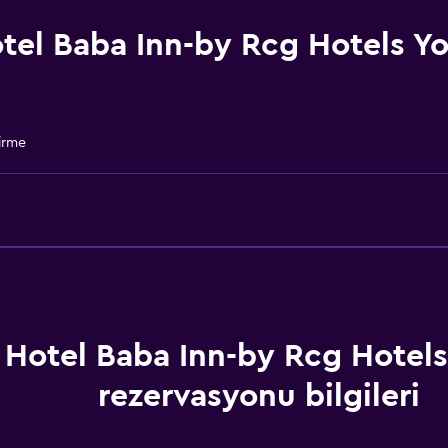
İnternet
Havlu
tel Baba Inn-by Rcg Hotels Yo
Vantilatör
Yangın söndürücü
Ücretsiz tuvalet malzeme
irme
Şampuan
Duman alarmları
Isıtma
Klimalı
Havlu/çarşaf (ek ücret)
Sağlık ve güvenlik
Hotel Baba Inn-by Rcg Hotel
Günlük oda hizmetleri
rezervasyonu bilgileri
İlk yardım seti
Ortak alanlarda CCTV