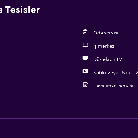
 Tesisler
Oda servisi
İş merkezi
Düz ekran TV
Kablo veya Uydu T
Havalimanı servisi
Temel özellikler
Ücretsiz WiFi
Tüm alanlarda Wi-Fi erişi