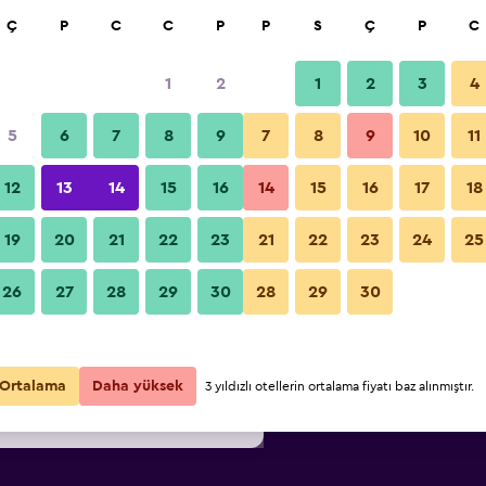
a
Ç
P
C
C
P
P
S
Ç
P
C
1
2
1
2
3
4
/
En ucuz gecelik fiyat
5
6
7
8
9
7
8
9
10
11
i
Gecelik
12
13
14
15
16
14
15
16
17
18
toplam
19
20
21
22
23
21
22
23
24
25
₺599
Fırsatı Görüntüle
26
27
28
29
30
28
29
30
₺822
Fırsatı Görüntüle
₺1.023
Fırsatı Görüntüle
Ortalama
Daha yüksek
3 yıldızlı otellerin ortalama fiyatı baz alınmıştır.
ğer 4fırsat