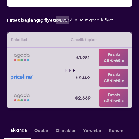
Fırsat başlangıç fiyatı
₺1.951
/
En ucuz gecelik fiyat
Tedarikçi
Gecelik toplam
Fırsatı
₺1.951
Görüntüle
Fırsatı
₺2.142
Görüntüle
Fırsatı
₺2.669
Görüntüle
Hakkında
Odalar
Olanaklar
Yorumlar
Konum