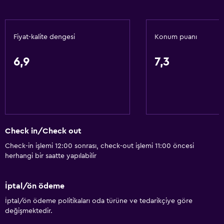
Otomat (içecek)
Otomat (atıştırmalık)
Fiyat-kalite dengesi
Konum puanı
Temel özellikler
6,9
7,3
Ücretsiz WiFi
Tüm alanlarda Wi-Fi erişimi
İnternet
Klimalı
Check in/Check out
Erişilebilirlik ve uygunluk
Check-in işlemi 12:00 sonrası, check-out işlemi 11:00 öncesi
Artırılmış erişilebilirlik
herhangi bir saatte yapılabilir
Asansör
İptal/ön ödeme
Özel Sigara İçilir Alan
İptal/ön ödeme politikaları oda türüne ve tedarikçiye göre
değişmektedir.
Genel