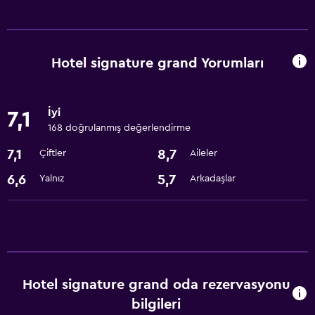
Hizmetler ve kolaylıklar
ATM bulunur
Araç kiralama
Hotel signature grand Yorumları
Hızlı çıkış
Kişisel hizmet
İyi
7,1
Emanet kasası
168 doğrulanmış değerlendirme
Yerinde döviz alım satım
7,1
8,7
Çiftler
Aileler
Toplantı/Resmi Yemek
6,6
5,7
Yalnız
Arkadaşlar
24 saat resepsiyon
Restoranlar
Restoran
Bar/Lounge
Hotel signature grand oda rezervasyonu
Ortak mutfak
bilgileri