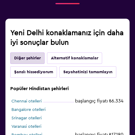
Yeni Delhi konaklamanız için daha
iyi sonuçlar bulun
Diğer şehirler
Alternatif konaklamalar
Şanslı hissediyorum
Seyahatinizi tamamlayın
Popüler Hindistan şehirleri
başlangıç fiyatı ₺6.334
Chennai otelleri
Bangalore otelleri
Srinagar otelleri
Varanasi otelleri
başlangıç fiyatı ₺17.180
Bombay otelleri