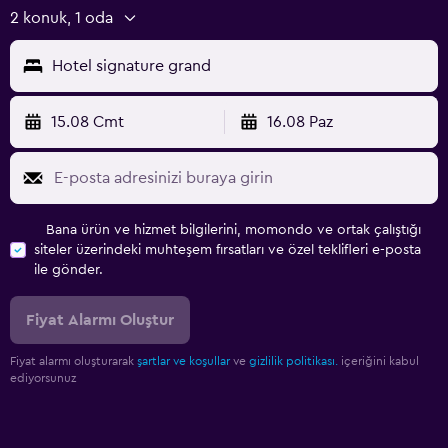
2 konuk, 1 oda
Hotel signature grand
15.08 Cmt
16.08 Paz
Bana ürün ve hizmet bilgilerini, momondo ve ortak çalıştığı
siteler üzerindeki muhteşem fırsatları ve özel teklifleri e-posta
ile gönder.
Fiyat Alarmı Oluştur
Fiyat alarmı oluşturarak
şartlar ve koşullar
ve
gizlilik politikası.
içeriğini kabul
ediyorsunuz