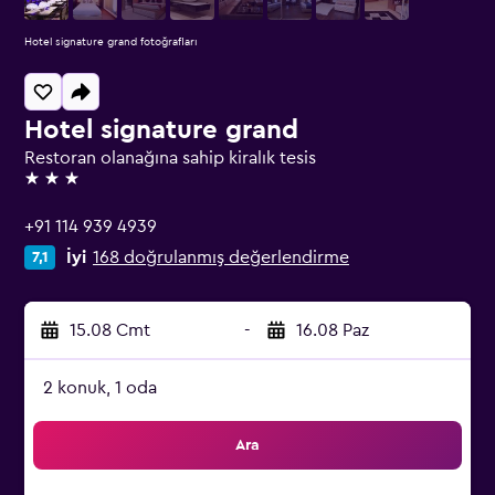
Hotel signature grand fotoğrafları
Hotel signature grand
Restoran olanağına sahip kiralık tesis
3 yıldız
+91 114 939 4939
İyi
168 doğrulanmış değerlendirme
7,1
15.08 Cmt
-
16.08 Paz
2 konuk, 1 oda
Ara