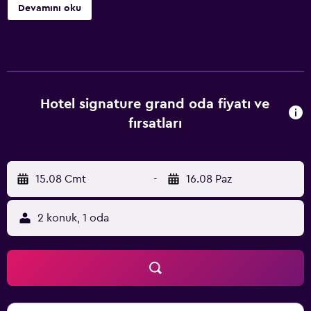
Bangla Sahib noktasına 13 km, Gandhi Smriti noktasına 14
Devamını oku
km, Lodhi Bahçeleri noktasınaysa 15 km mesafededir. Tesis;
24 saat açık resepsiyon, havaalanı transferi, ortak mutfak
ve tesis genelinde ücretsiz WiFi sağlar. Jantar Mantar, Hotel
Signature Grand tesisine 15 km uzaklıktayken Hindistan
Kapısı 16 km uzaklıktadır. Delhi Uluslararası Havaalanı 9 km
mesafededir.
Hotel signature grand oda fiyatı ve
fırsatları
15.08 Cmt
-
16.08 Paz
2 konuk, 1 oda