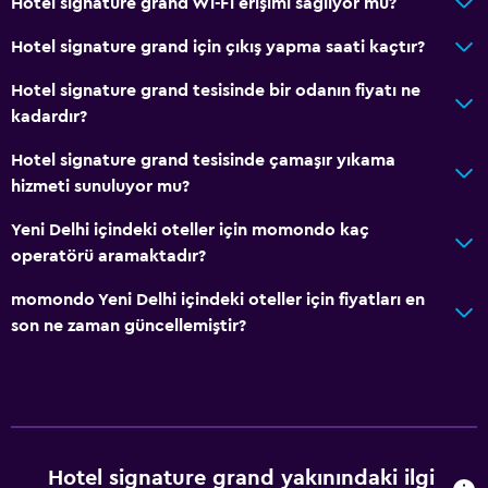
Hotel signature grand Wi-Fi erişimi sağlıyor mu?
Çamaşırhane
Hotel signature grand için çıkış yapma saati kaçtır?
Havuz
Hotel signature grand tesisinde bir odanın fiyatı ne
kadardır?
Havuz bar
Havuz
Hotel signature grand tesisinde çamaşır yıkama
hizmeti sunuluyor mu?
Medya ve eğlence
Yeni Delhi içindeki oteller için momondo kaç
Ortak lobi/TV alanı
operatörü aramaktadır?
momondo Yeni Delhi içindeki oteller için fiyatları en
Dış alan
son ne zaman güncellemiştir?
Mangal
Aile dostu
Bebek veya çocuk bakımı
Hotel signature grand yakınındaki ilgi