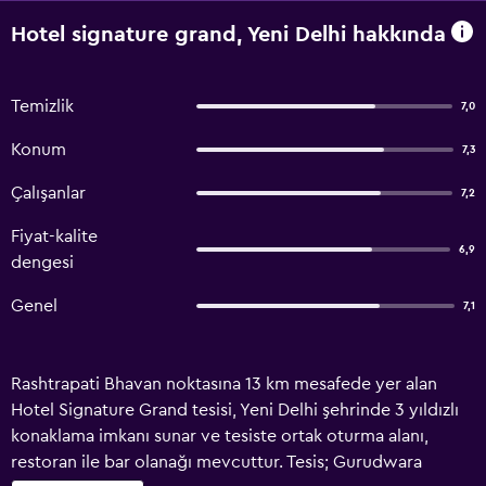
Hotel signature grand, Yeni Delhi hakkında
Temizlik
7,0
Konum
7,3
Çalışanlar
7,2
Fiyat-kalite
6,9
dengesi
Genel
7,1
Rashtrapati Bhavan noktasına 13 km mesafede yer alan
Hotel Signature Grand tesisi, Yeni Delhi şehrinde 3 yıldızlı
konaklama imkanı sunar ve tesiste ortak oturma alanı,
restoran ile bar olanağı mevcuttur. Tesis; Gurudwara