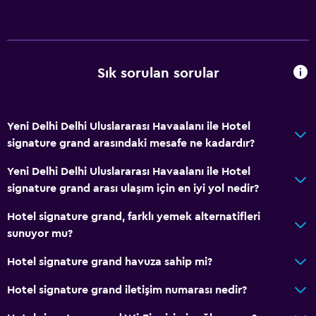
Aile odaları
Kilitli dolaplar
Depo
Sık sorulan sorular
Sağlık ve güvenlik
Günlük oda hizmetleri
Yeni Delhi Delhi Uluslararası Havaalanı ile Hotel
24 saat güvenlik
signature grand arasındaki mesafe ne kadardır?
Kasa
Yeni Delhi Delhi Uluslararası Havaalanı ile Hotel
signature grand arası ulaşım için en iyi yol nedir?
Park ve ulaşım
Hotel signature grand, farklı yemek alternatifleri
Havalimanı servisi (ücretli)
sunuyor mu?
Shuttle servisi
Hotel signature grand havuza sahip mi?
Çamaşırhane
Hotel signature grand iletişim numarası nedir?
Çamaşır yıkama tesisleri