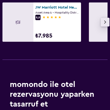
JW Marriott Hotel New Delhi Aerocity
Asset Area 4 - Hospitality District, Yeni Delhi
5 yıldız
8,8
₺7.985
momondo ile otel
rezervasyonu yaparken
tasarruf et