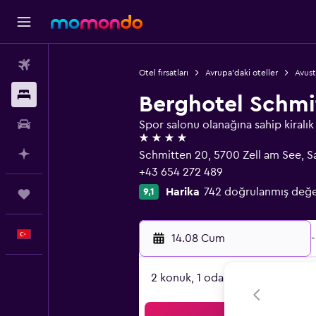
Uçak Bileti
Otel fırsatları
Avrupa'daki oteller
Avust
Konaklama
Berghotel Schm
Kiralık Araç
Spor salonu olanağına sahip kiralık 
4 yıldız
AI ile Planla
Schmitten 20, 5700 Zell am See, S
+43 654 272 489
Harika
742 doğrulanmış değ
9,1
Trips
Türkçe
14.08 Cum
-
2 konuk, 1 oda