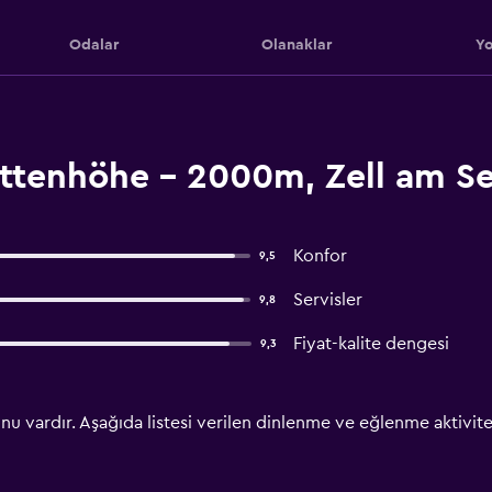
Odalar
Olanaklar
Yo
ttenhöhe - 2000m, Zell am S
Konfor
9,5
Servisler
9,8
Fiyat-kalite dengesi
9,3
u vardır. Aşağıda listesi verilen dinlenme ve eğlenme aktivite