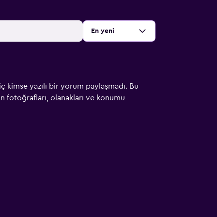
Sırala
:
En yeni
iç kimse yazılı bir yorum paylaşmadı. Bu
çin fotoğrafları, olanakları ve konumu