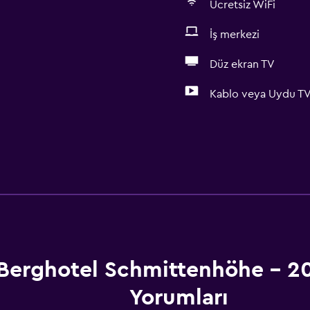
Ücretsiz WiFi
İş merkezi
Düz ekran TV
Kablo veya Uydu T
Berghotel Schmittenhöhe - 
Yorumları