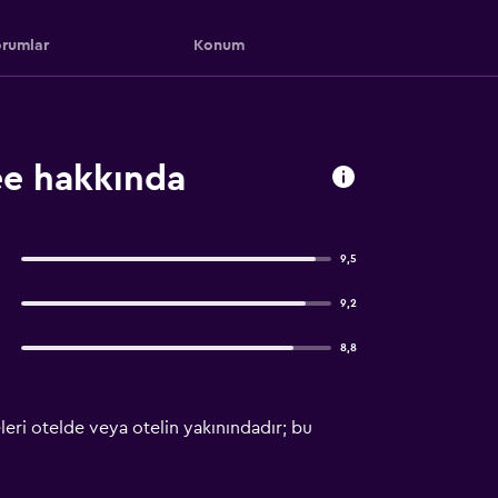
rumlar
Konum
ee hakkında
9,5
9,2
8,8
leri otelde veya otelin yakınındadır; bu