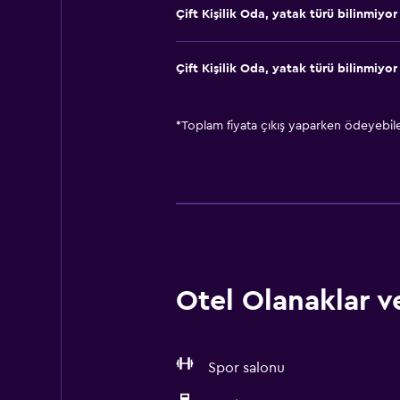
Çift ​Kişilik Oda, yatak türü bilinmiyor
Çift ​Kişilik Oda, yatak türü bilinmiyor
*
Toplam fiyata çıkış yaparken ödeyebilec
Otel Olanaklar ve
Spor salonu