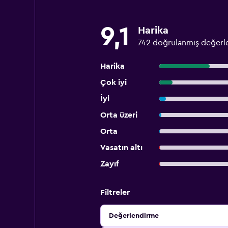
9,1
Harika
742 doğrulanmış değerl
Harika
Çok iyi
İyi
Orta üzeri
Orta
Vasatın altı
Zayıf
Filtreler
Değerlendirme