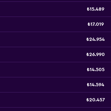
₺15.489
₺17.019
₺24.954
₺26.990
₺14.505
₺14.594
₺20.457