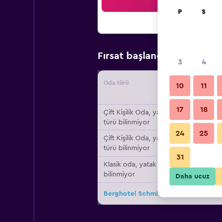
Ar
P
S
₺14.
Fırsat başlangıç fiyatı
3
4
Oda türü
Tedarikç
10
11
17
18
Çift ​Kişilik Oda, yatak
türü bilinmiyor
24
25
Çift ​Kişilik Oda, yatak
türü bilinmiyor
31
Klasik oda, yatak türü
bilinmiyor
Daha ucuz
Berghotel Schmittenhöhe - 2000m iç