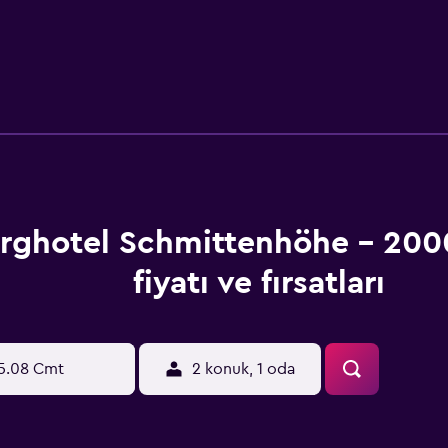
rghotel Schmittenhöhe - 20
fiyatı ve fırsatları
5.08 Cmt
2 konuk, 1 oda