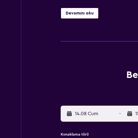
Devamını oku
Be
14.08 Cum
-
1
Konaklama türü