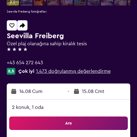
Seevilla Freiberg fotoğrafları
Seevilla Freiberg
Özel plaj olanağına sahip kiralık tesis
4 yıldız
+43 654 272 643
Çok iyi
1.473 doğrulanmış değerlendirme
8,5
14.08 Cum
-
15.08 Cmt
2 konuk, 1 oda
Ara