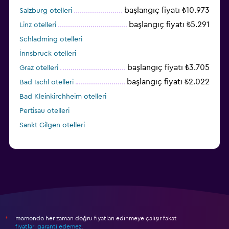
başlangıç fiyatı ₺10.973
Salzburg otelleri
başlangıç fiyatı ₺5.291
Linz otelleri
Schladming otelleri
İnnsbruck otelleri
başlangıç fiyatı ₺3.705
Graz otelleri
başlangıç fiyatı ₺2.022
Bad Ischl otelleri
Bad Kleinkirchheim otelleri
Pertisau otelleri
Sankt Gilgen otelleri
momondo her zaman doğru fiyatları edinmeye çalışır fakat
*
fiyatları garanti edemez
.