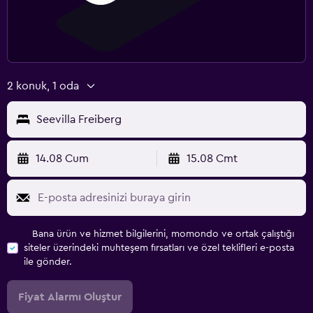
Oyun alanı
Çalışma alanı
Faks
2 konuk, 1 oda
Laptop kasası
Seevilla Freiberg
Çalışma masası
14.08 Cum
15.08 Cmt
Spor
Spor salonu
Spor salonu
Bana ürün ve hizmet bilgilerini, momondo ve ortak çalıştığı
siteler üzerindeki muhteşem fırsatları ve özel teklifleri e-posta
Park ve ulaşım
ile gönder.
Havalimanı servisi
Fiyat Alarmı Oluştur