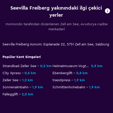
Seevilla Freiberg yakınındaki ilgi çekici
Erişilebilirlik ve uygunluk
yerler
Birimin tamamı zemin katta
momondo tarafından düzenlenen Zell am See, Avusturya cazibe
Hipoalerjenik
merkezleri
Sigara içilmez
Tüysüz yastık
Seevilla Freiberg konum: Esplanade 22, 5751 Zell am See, Salzburg
Özel Sigara İçilir Alan
Popüler Kent Simgeleri
Asansör
Strandbad Zeller See
0,3 km
Heimatmuseum Vogtturm
0,5 km
Duş sandalyesi
City Xpress
0,5 km
Ebenberglift
0,8 km
Asansörle erişilebilir
Zeller See
1,2 km
trassXpress
1,9 km
Alerjisiz oda
Sonnenalmbahn
1,9 km
Schmittenhohebahn
1,9 km
Üst katlara merdivenle erişilebilir
Fallegglift
2,0 km
Hizmetler ve kolaylıklar