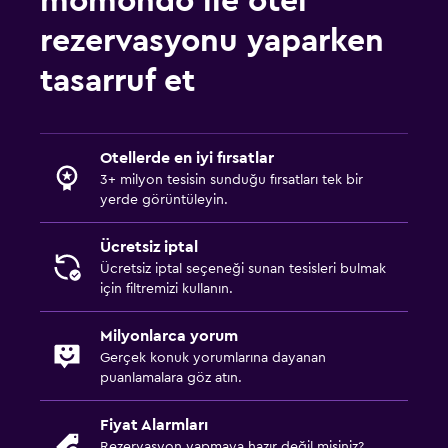
momondo ile otel
Duş
rezervasyonu yaparken
Duş bonesi
tasarruf et
Ek banyo
Tuvalet
Otellerde en iyi fırsatlar
Tuvalet kağıdı
3+ milyon tesisin sunduğu fırsatları tek bir
yerde görüntüleyin.
Dış alan
Dış mekan mobilyası
Ücretsiz iptal
Ücretsiz iptal seçeneği sunan tesisleri bulmak
Özel plaj
için filtremizi kullanın.
Bahçe
Milyonlarca yorum
Teras/Veranda
Gerçek konuk yorumlarına dayanan
Plaj sandalyesi
puanlamalara göz atın.
Balkon
Fiyat Alarmları
Rezervasyon yapmaya hazır değil misiniz?