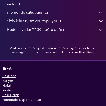
Neden mi:
momondo satış yapmaz
Sizin için sayısız veri topluyoruz
Neden fiyatlar %100 doğru değil?
Otel fırsatları
Avrupa'daki oteller
Avusturya'daki oteller
Salzburgki oteller
Zell am Seeki oteller
Seevilla Freiberg
Şirket
Hakkında
Kariyer
Mobil
Keşfet
Nasıl Çalışır
Momondo Kupon Kodları