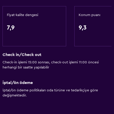
Kayak
Masa tenisi
Fiyat-kalite dengesi
Konum puanı
Su spor tesisleri (tesis bünyesinde)
Rüzgar Sörfü
7,9
9,3
Doğa Yürüyüşü
Tekne gezisi
Kızak kayma
Check in/Check out
Buz pateni
Check-in işlemi 15:00 sonrası, check-out işlemi 11:00 öncesi
Alışveriş
herhangi bir saatte yapılabilir
Snowboarding
İptal/ön ödeme
Motorlu kızak
İptal/ön ödeme politikaları oda türüne ve tedarikçiye göre
Yüzme
değişmektedir.
Genel
Cam Kenarı