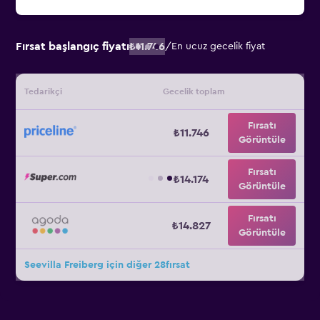
Fırsat başlangıç fiyatı
₺11.746
/
En ucuz gecelik fiyat
Tedarikçi
Gecelik toplam
Fırsatı
₺11.746
Görüntüle
Fırsatı
₺14.174
Görüntüle
Fırsatı
₺14.827
Görüntüle
Seevilla Freiberg için diğer 28fırsat