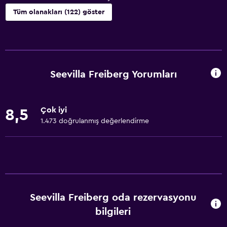
Tüm olanakları (122) göster
Yapılacaklar
Kayak okulu
Bisiklet kiralama
Seevilla Freiberg Yorumları
Casino
Balık Avı
Çok iyi
8,5
Masa üstü oyunları/yapbozlar
1.473 doğrulanmış değerlendirme
Golf
Canoe sporu
Bisiklete binme
Sualtı dalış
Seevilla Freiberg oda rezervasyonu
Dalış
bilgileri
Şnorkel