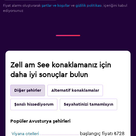
Fiyat alarmı oluşturarak
şartlar ve koşullar
ve
gizlilik politikası.
içeriğini kabul
ediyorsunuz
Zell am See konaklamanız için
daha iyi sonuçlar bulun
Diğer şehirler
Alternatif konaklamalar
Şanslı hissediyorum
Seyahatinizi tamamlayın
Popüler Avusturya şehirleri
başlangıç fiyatı ₺728
Viyana otelleri