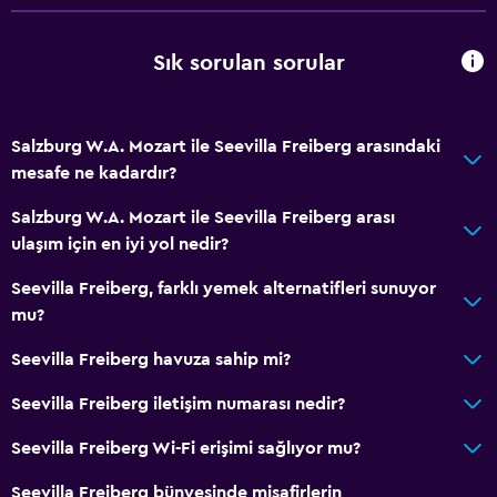
Aile odaları
Sık sorulan sorular
Bahçe manzaralı
Ahşap veya parke yer döşemesi
Bağlantılı oda(lar) mevcuttur
Salzburg W.A. Mozart ile Seevilla Freiberg arasındaki
mesafe ne kadardır?
Göl manzaralı
Dağ manzaralı
Salzburg W.A. Mozart ile Seevilla Freiberg arası
ulaşım için en iyi yol nedir?
Kayak depolama
Depo
Seevilla Freiberg, farklı yemek alternatifleri sunuyor
mu?
Oturma alanı
Terlik
Seevilla Freiberg havuza sahip mi?
Çekyat
Seevilla Freiberg iletişim numarası nedir?
Ses geçirmez odalar
Seevilla Freiberg Wi-Fi erişimi sağlıyor mu?
Telefon
Seevilla Freiberg bünyesinde misafirlerin