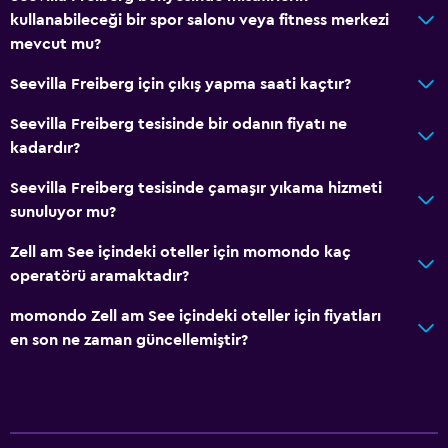
kullanabileceği bir spor salonu veya fitness merkezi
Temel özellikler
mevcut mu?
Tüm alanlarda Wi-Fi erişimi
Seevilla Freiberg için çıkış yapma saati kaçtır?
İnternet
Yangın söndürücü
Seevilla Freiberg tesisinde bir odanın fiyatı ne
kadardır?
Ücretsiz tuvalet malzemeleri
Duman alarmları
Seevilla Freiberg tesisinde çamaşır yıkama hizmeti
sunuluyor mu?
Isıtma
Ücretsiz WiFi
Zell am See içindeki oteller için momondo kaç
operatörü aramaktadır?
Yatak Örtüsü
Havlu
momondo Zell am See içindeki oteller için fiyatları
en son ne zaman güncellemiştir?
Şampuan
Vücut sabunu
Havlu/çarşaf (ek ücret)
Çöp kutusu