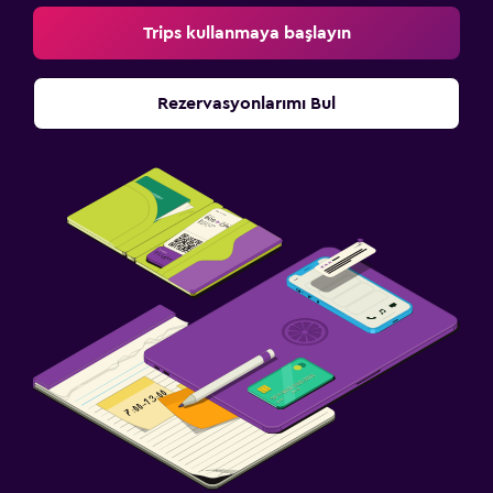
Trips kullanmaya başlayın
Sağlık ve güvenlik
Günlük oda hizmetleri
Rezervasyonlarımı Bul
Ortak alanlarda CCTV
Tesis dışında CCTV
İlk yardım seti
Kasa
Havuz ve spa
Spa
Buhar banyosu
Masaj
Sauna
Medya ve eğlence