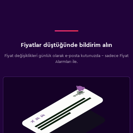
Düz ekran TV
Kablo veya Uydu TV
Radyo
Televizyon
Fiyatlar düştüğünde bildirim alın
Çamaşırhane
Fiyat değişiklikleri günlük olarak e-posta kutunuzda - sadece Fiyat
Çamaşır yıkama tesisleri
Alarmları ile.
Ütüleme servisi
Çamaşırhane
Ütü ve ütü masası
Aile dostu
Bebek veya çocuk bakımı
Bebek yatağı
Çocuk menüsü