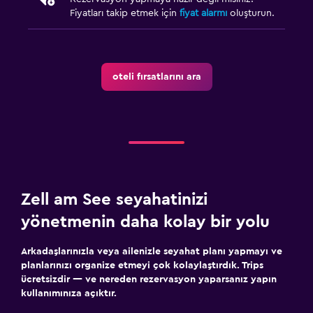
Restoranlar
Fiyatları takip etmek için
fiyat alarmı
oluşturun.
Özel diyet menüleri (talep üzerine)
Restoran
Bar/Lounge
oteli fırsatlarını ara
Minibar
Çay/kahve makinesi
Kahve makinesi
Yatak Odası
Zell am See seyahatinizi
Yatak yanında priz
yönetmenin daha kolay bir yolu
Çalar saat
Çekyat
Arkadaşlarınızla veya ailenizle seyahat planı yapmayı ve
planlarınızı organize etmeyi çok kolaylaştırdık. Trips
Elbise askılığı
ücretsizdir — ve nereden rezervasyon yaparsanız yapın
kullanımınıza açıktır.
Gardırop veya dolap