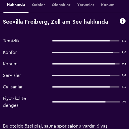
Hakkında
Odalar
Olanaklar
Yorumlar
Konum
Seevilla Freiberg, Zell am See hakkında
Temizlik
8,6
Konfor
9,0
Konum
9,3
Servisler
8,6
Çalışanlar
8,6
Fiyat-kalite
7,9
dengesi
Bu otelde özel plaj, sauna spor salonu vardır. 6 yaş