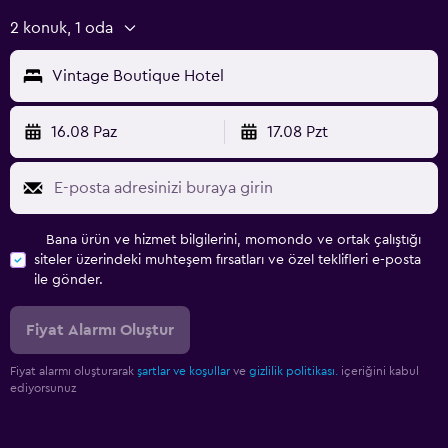
2 konuk, 1 oda
Vintage Boutique Hotel
16.08 Paz
17.08 Pzt
Bana ürün ve hizmet bilgilerini, momondo ve ortak çalıştığı
siteler üzerindeki muhteşem fırsatları ve özel teklifleri e-posta
ile gönder.
Fiyat Alarmı Oluştur
Fiyat alarmı oluşturarak
şartlar ve koşullar
ve
gizlilik politikası.
içeriğini kabul
ediyorsunuz