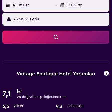
16.08 Paz
-
17.08 Pzt
2 konuk, 1 oda
Vintage Boutique Hotel Yorumları
İyi
7,1
28 doğrulanmış değerlendirme
6,5
9,3
Çiftler
Arkadaşlar