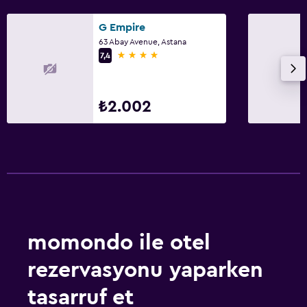
G Empire
63 Abay Avenue, Astana
4 yıldız
7,4
₺2.002
momondo ile otel
rezervasyonu yaparken
tasarruf et