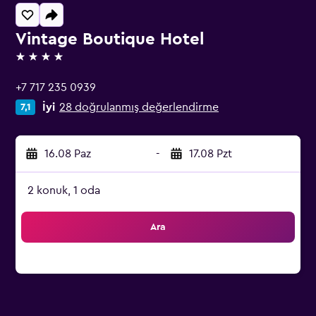
Vintage Boutique Hotel
4 yıldız
+7 717 235 0939
İyi
28 doğrulanmış değerlendirme
7,1
16.08 Paz
-
17.08 Pzt
2 konuk, 1 oda
Ara