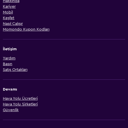
Hakkında
Kariyer
Mobil
Keşfet
Nasıl Çalışır
Momondo Kupon Kodları
İletişim
Yardım
Basın
Satış Ortakları
Devamı
Hava Yolu Ücretleri
Hava Yolu Şirketleri
Güvenlik