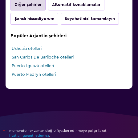
Diğer şehirler
Alternatif konaklamalar
Şanslı hissediyorum
Seyahatinizi tamamlayın
Popüler Arjantin şehirleri
Ushuaia otelleri
San Carlos De Bariloche otelleri
Puerto Iguazú otelleri
Puerto Madryn otelleri
momondo her zaman doğru fiyatları edinmeye çalışır fakat
*
fiyatları garanti edemez
.