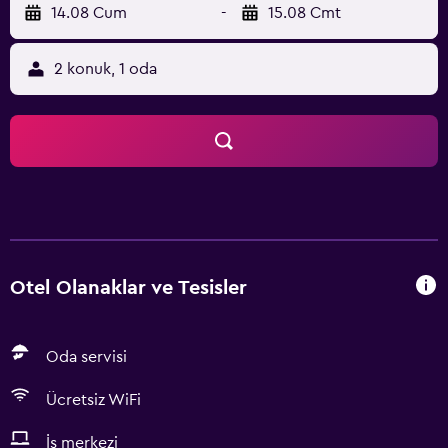
14.08 Cum
-
15.08 Cmt
2 konuk, 1 oda
Otel Olanaklar ve Tesisler
Oda servisi
Ücretsiz WiFi
İş merkezi