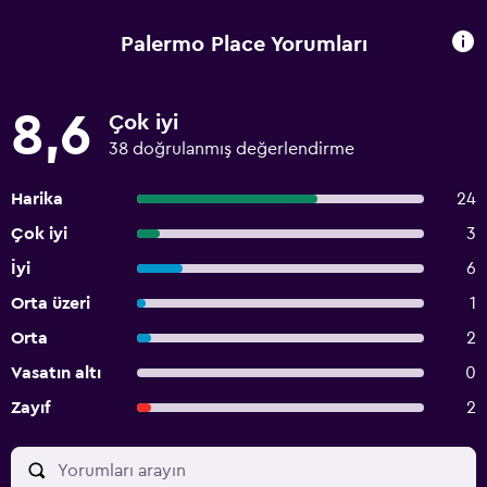
Palermo Place Yorumları
8,6
Çok iyi
38 doğrulanmış değerlendirme
Harika
24
Çok iyi
3
İyi
6
Orta üzeri
1
Orta
2
Vasatın altı
0
Zayıf
2