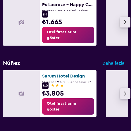
Ps Lacroze - Happy Chic Peaceful Studio
Buenos Aires, Capital Federal District
9,4
₺1.665
Otel fırsatlarını
göster
Núñez
Daha fazla
Sarum Hotel Design
Quesada 2370, Buenos Aires, Capital Federal District
3 yıldız
8,0
₺3.805
Otel fırsatlarını
göster