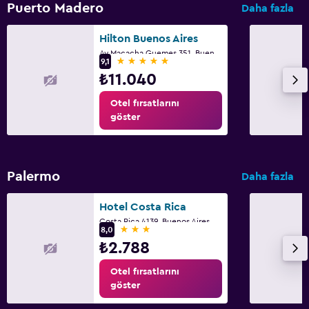
Puerto Madero
Daha fazla
Hilton Buenos Aires
Av Macacha Guemes 351, Buenos Aires, Capital Federal District
5 yıldız
9,1
₺11.040
Otel fırsatlarını
göster
Palermo
Daha fazla
Hotel Costa Rica
Costa Rica 4139, Buenos Aires, Capital Federal District
3 yıldız
8,0
₺2.788
Otel fırsatlarını
göster