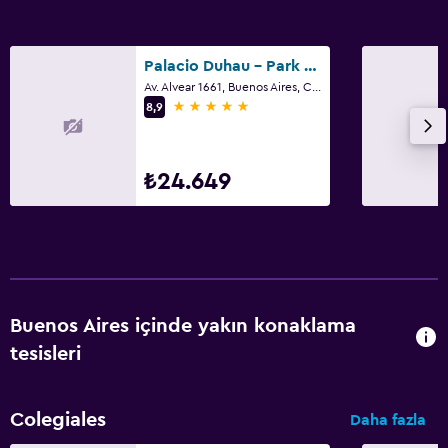
Palacio Duhau - Park Hyatt Buenos Aires
Av. Alvear 1661, Buenos Aires, Capital Federal District
5 yıldız
8,9
₺24.649
Buenos Aires içinde yakın konaklama
tesisleri
Colegiales
Daha fazla