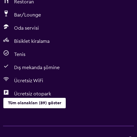
Restoran
Bar/Lounge
Oda servisi
Bisiklet kiralama
Tenis
Dış mekanda şömine
Ücretsiz WiFi
Ücretsiz otopark
Tüm olanakları (89) göster
Hizmetler ve kolaylıklar
Araç kiralama
Emanet kasası