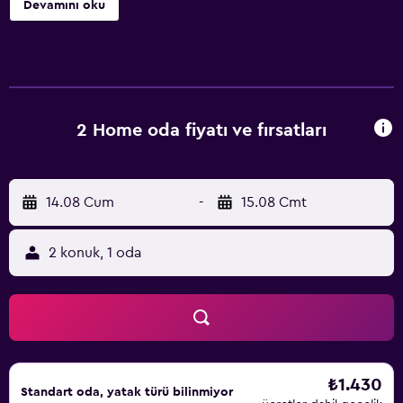
Devamını oku
2 Home oda fiyatı ve fırsatları
14.08 Cum
-
15.08 Cmt
2 konuk, 1 oda
₺1.430
Standart oda, yatak türü bilinmiyor