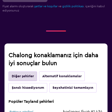
Fiyat alarmı oluşturarak
şartlar ve koşullar
ve
gizlilik politikası.
içeriğini kabul
ediyorsunuz
Chalong konaklamanız için daha
iyi sonuçlar bulun
Diğer şehirler
Alternatif konaklamalar
Şanslı hissediyorum
Seyahatinizi tamamlayın
Popüler Tayland şehirleri
başlangıç fiyatı ₺1.434
Pattaya otelleri