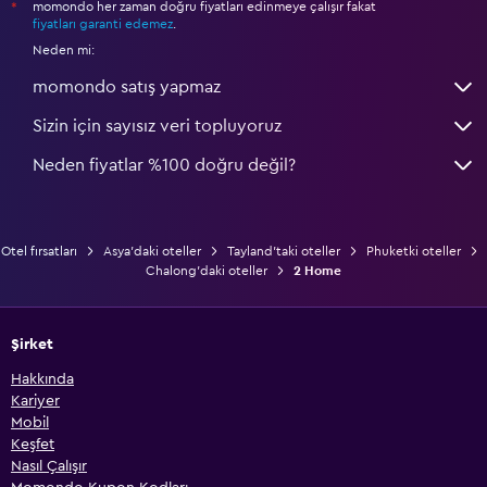
momondo her zaman doğru fiyatları edinmeye çalışır fakat
*
fiyatları garanti edemez
.
Neden mi:
momondo satış yapmaz
Sizin için sayısız veri topluyoruz
Neden fiyatlar %100 doğru değil?
Otel fırsatları
Asya'daki oteller
Tayland'taki oteller
Phuketki oteller
Chalong'daki oteller
2 Home
Şirket
Hakkında
Kariyer
Mobil
Keşfet
Nasıl Çalışır