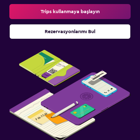
Yatak Odası
Trips kullanmaya başlayın
Yatak yanında priz
Elbise askılığı
Rezervasyonlarımı Bul
Gardırop veya dolap
Çalışma alanı
Faks/fotokopi
Laptop kasası
Çalışma masası
Spor
Fitness dersleri
Tenis