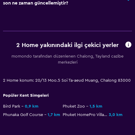
son ne zaman güncellemiştir?
Genel
Sakin sokak manzarası
Oturma alanı
Terlik
2 Home yakınındaki ilgi çekici yerler
Çekyat
momondo tarafından düzenlenen Chalong, Tayland cazibe
Kilitli dolaplar
merkezleri
Dağ manzaralı
Havuz manzaralı
2 Home konum: 20/13 Moo.5 Soi Ta-aeud Muang, Chalong 83000
Depo
Popüler Kent Simgeleri
Banyo
Bird Park
0,9 km
Phuket Zoo
1,5 km
Yükseltilmiş klozet
Phunaka Golf Course
1,7 km
Phuket HomePro Village
3,0 km
Duş
Tuvalet