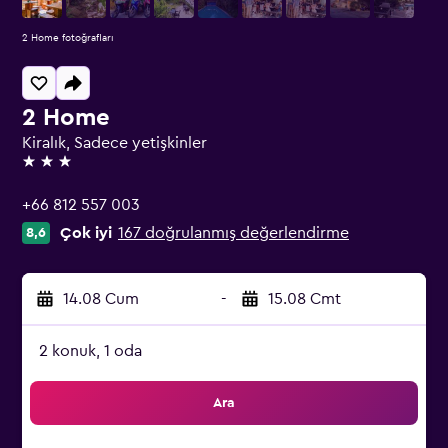
2 Home fotoğrafları
2 Home
Kiralık, Sadece yetişkinler
3 yıldız
+66 812 557 003
Çok iyi
167 doğrulanmış değerlendirme
8,6
14.08 Cum
-
15.08 Cmt
2 konuk, 1 oda
Ara