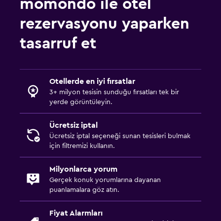
momondo ile otel
Dış alan
Teras/Veranda
rezervasyonu yaparken
Mangal
tasarruf et
Balkon
Dış mekanda şömine
Otellerde en iyi fırsatlar
Bahçe
3+ milyon tesisin sunduğu fırsatları tek bir
yerde görüntüleyin.
Havuz ve spa
Ücretsiz iptal
Masaj
Ücretsiz iptal seçeneği sunan tesisleri bulmak
Spa
için filtremizi kullanın.
Jakuzi
Milyonlarca yorum
Açık havuz
Gerçek konuk yorumlarına dayanan
puanlamalara göz atın.
Park ve ulaşım
Fiyat Alarmları
Havalimanı servisi (ücretli)