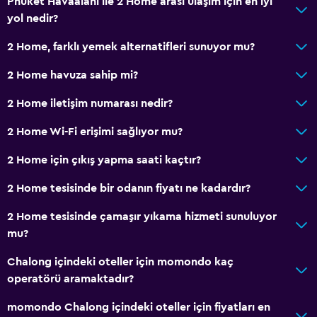
Phuket Havaalanı ile 2 Home arası ulaşım için en iyi
Otomat (içecek)
yol nedir?
Otomat (atıştırmalık)
2 Home, farklı yemek alternatifleri sunuyor mu?
Yemek alanı
2 Home havuza sahip mi?
Temel özellikler
2 Home iletişim numarası nedir?
Ücretsiz WiFi
2 Home Wi-Fi erişimi sağlıyor mu?
Tüm alanlarda Wi-Fi erişimi
2 Home için çıkış yapma saati kaçtır?
İnternet
Havlu
2 Home tesisinde bir odanın fiyatı ne kadardır?
Yangın söndürücü
2 Home tesisinde çamaşır yıkama hizmeti sunuluyor
Ücretsiz tuvalet malzemeleri
mu?
Klimalı
Chalong içindeki oteller için momondo kaç
Havlu/çarşaf (ek ücret)
operatörü aramaktadır?
Çöp kutusu
momondo Chalong içindeki oteller için fiyatları en