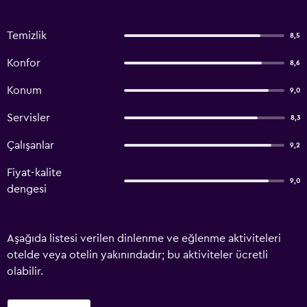
Temizlik
8,5
Konfor
8,6
Konum
9,0
Servisler
8,3
Çalışanlar
9,2
Fiyat-kalite
9,0
dengesi
Aşağıda listesi verilen dinlenme ve eğlenme aktiviteleri
otelde veya otelin yakınındadır; bu aktiviteler ücretli
olabilir.