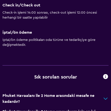
Check in/Check out
Engelli otoparkı
Check-in işlemi 14:00 sonrası, check-out işlemi 12:00 öncesi
Sigara içilmez
herhangi bir saatte yapılabilir
Alçak lavabo
Tüysüz yastık
İptal/ön ödeme
Engelli tuvalet tutamağı
İptal/ön ödeme politikaları oda türüne ve tedarikçiye göre
değişmektedir.
Üst katlara merdivenle erişilebilir
Restoranlar
Market alışverişi teslimatı
Ortak mutfak
Sık sorulan sorular
Restoran
Bar/Lounge
Phuket Havaalanı ile 2 Home arasındaki mesafe ne
Odada kahvaltı
kadardır?
Konaklama birimlerine yiyecek servisi yapılabilir