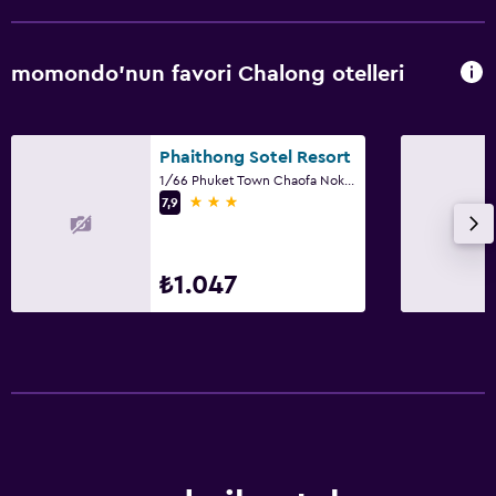
Tuvalet kağıdı
Bornoz
momondo'nun favori Chalong otelleri
Özel banyo
Duş kabini
Phaithong Sotel Resort
1/66 Phuket Town Chaofa Nok Rd., Chalong
Sağlık ve güvenlik
3 yıldız
7,9
Günlük oda hizmetleri
İlk yardım seti
₺1.047
Ortak alanlarda CCTV
Tesis dışında CCTV
Sineklik
24 saat güvenlik
Kasa