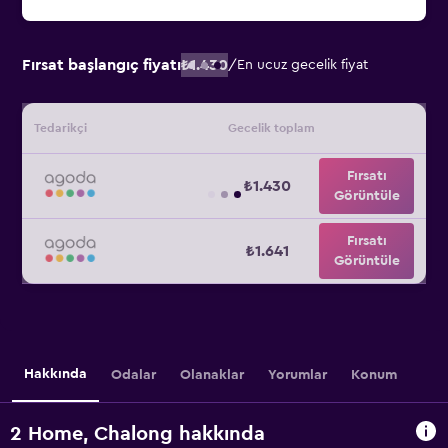
Fırsat başlangıç fiyatı
₺1.430
/
En ucuz gecelik fiyat
Tedarikçi
Gecelik toplam
Fırsatı
₺1.430
Görüntüle
Fırsatı
₺1.641
Görüntüle
Hakkında
Odalar
Olanaklar
Yorumlar
Konum
2 Home, Chalong hakkında