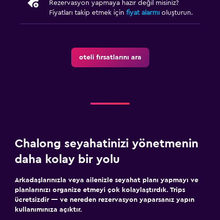
Rezervasyon yapmaya hazır değil misiniz?
Ücretsiz otopark
Fiyatları takip etmek için
fiyat alarmı
oluşturun.
Özel park yeri
Shuttle servisi (ek ücret uygulanır)
oteli fırsatlarını ara
Çamaşırhane
Çamaşır yıkama tesisleri
Ütüleme servisi
Çamaşırhane
Çamaşır makinesi
Chalong seyahatinizi yönetmenin
daha kolay bir yolu
Medya ve eğlence
Düz ekran TV
Arkadaşlarınızla veya ailenizle seyahat planı yapmayı ve
planlarınızı organize etmeyi çok kolaylaştırdık. Trips
Ortak lobi/TV alanı
ücretsizdir — ve nereden rezervasyon yaparsanız yapın
Televizyon
kullanımınıza açıktır.