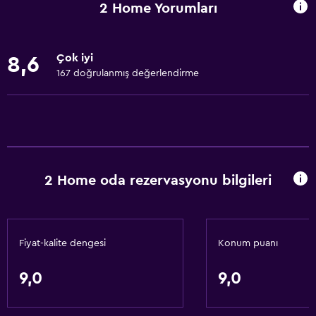
2 Home Yorumları
Yerinde döviz alım satım
Tesis bünyesinde küçük market
Çok iyi
8,6
Oda servisi
167 doğrulanmış değerlendirme
Tur danışma
Anahtar erişimi
Anahtar kart erişimi
Hızlı çıkış
2 Home oda rezervasyonu bilgileri
Şişe su
Özel giriş/çıkış
Erişilebilirlik ve uygunluk
Fiyat-kalite dengesi
Konum puanı
Birimin tamamı zemin katta
9,0
9,0
Engellilere uygun duş
Sadece yetişkinler