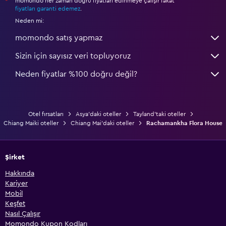
momondo her zaman doğru fiyatları edinmeye çalışır fakat
*
fiyatları garanti edemez
.
Neden mi:
momondo satış yapmaz
Sizin için sayısız veri topluyoruz
Neden fiyatlar %100 doğru değil?
Otel fırsatları
Asya'daki oteller
Tayland'taki oteller
Chiang Maiki oteller
Chiang Mai'daki oteller
Rachamankha Flora House
Şirket
Hakkında
Kariyer
Mobil
Keşfet
Nasıl Çalışır
Momondo Kupon Kodları