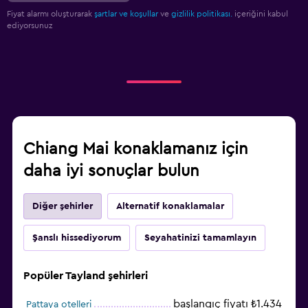
Fiyat alarmı oluşturarak
şartlar ve koşullar
ve
gizlilik politikası.
içeriğini kabul
ediyorsunuz
Chiang Mai konaklamanız için
daha iyi sonuçlar bulun
Diğer şehirler
Alternatif konaklamalar
Şanslı hissediyorum
Seyahatinizi tamamlayın
Popüler Tayland şehirleri
başlangıç fiyatı ₺1.434
Pattaya otelleri