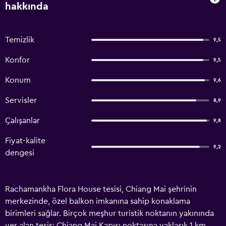
hakkında
Temizlik
9,5
Konfor
9,5
Konum
9,6
Servisler
8,9
Çalışanlar
9,8
Fiyat-kalite
9,2
dengesi
Rachamankha Flora House tesisi, Chiang Mai şehrinin
merkezinde, özel balkon imkanına sahip konaklama
birimleri sağlar. Birçok meşhur turistik noktanın yakınında
yer alan tesis; Chiang Mai Kapısı noktasına yaklaşık 1 km,