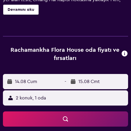
Chang Puak Pazarı noktasına yaklaşık 1,5 km, Tha Pae Kapısı
Devamını oku
noktasınaysa yaklaşık 1,4 km mesafededir. Tesis bünyesinde
özel park yeri mevcuttur. Duş ve ücretsiz banyo
malzemeleri ile donatılmış bir özel banyo olanağı sunan
Rachamankha Flora House tesisindeki tüm konuk odaları TV
(düz ekran) ile klima bulundurur, teras ise bazı odalarda
bulunur. Rachamankha Flora House tesisinde nevresim
Rachamankha Flora House oda fiyatı ve
takımı ve havlu odalarda mevcuttur. Rachamankha Flora
fırsatları
House yakınındaki popüler uğrak yerleri arasında Wat Phra
Singh, Üç Kral Anıtı ve Chedi Luang Tapınağı bulunur.
Chiang Mai Uluslararası Havaalanı 3 km mesafededir.
14.08 Cum
-
15.08 Cmt
2 konuk, 1 oda