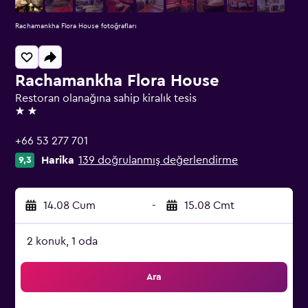
Rachamankha Flora House fotoğrafları
Rachamankha Flora House
Restoran olanağına sahip kiralık tesis
2 yıldız
+66 53 277 701
Harika
139 doğrulanmış değerlendirme
9,3
14.08 Cum
-
15.08 Cmt
2 konuk, 1 oda
Ara