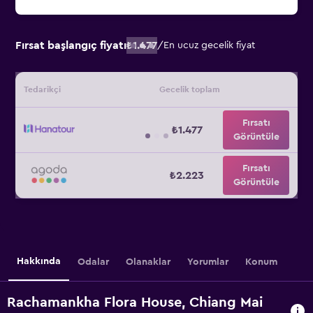
Fırsat başlangıç fiyatı
₺1.477
/
En ucuz gecelik fiyat
Tedarikçi
Gecelik toplam
Fırsatı
₺1.477
Görüntüle
Fırsatı
₺2.223
Görüntüle
Hakkında
Odalar
Olanaklar
Yorumlar
Konum
Rachamankha Flora House, Chiang Mai