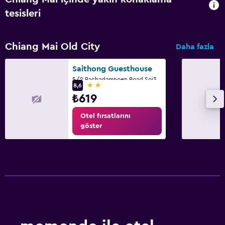
tesisleri
Chiang Mai Old City
Daha fazla
Saithong Guesthouse
5/2 Rachadamnoen Road Soi3, Sripom, A.Muang, Chiang Mai
2 yıldız
8,6
₺619
Otel fırsatlarını
göster