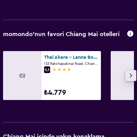
momondo'nun favori Chiang Mai otelleri
Thai Akara - Lanna Boutique Hotel
133 Ratchapakinai Road, Chiang Mai
4 yıldız
9,3
₺4.779
Chiang Mai içinde yakın konaklama