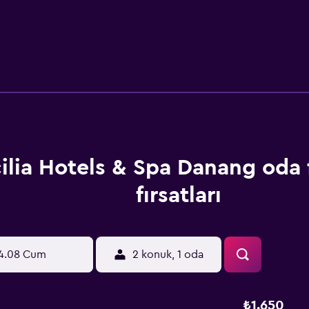
ilia Hotels & Spa Danang oda f
fırsatları
4.08 Cum
2 konuk, 1 oda
₺1.650