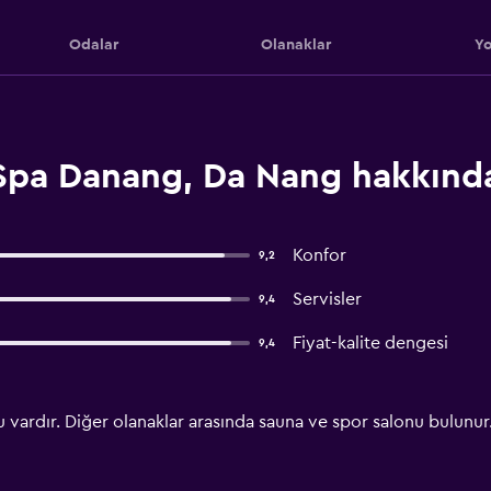
Odalar
Olanaklar
Yo
& Spa Danang, Da Nang hakkınd
Konfor
9,2
Servisler
9,4
Fiyat-kalite dengesi
9,4
vardır. Diğer olanaklar arasında sauna ve spor salonu bulunur