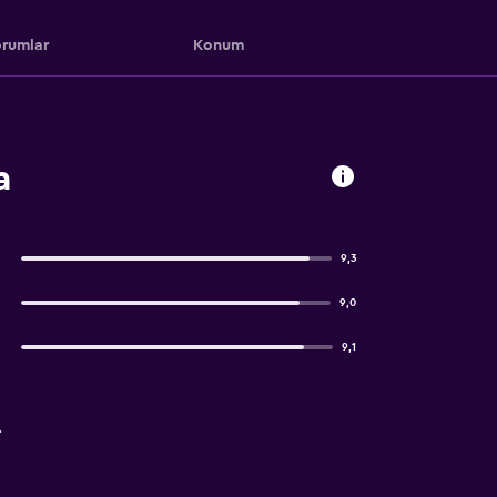
rumlar
Konum
a
9,3
9,0
9,1
.