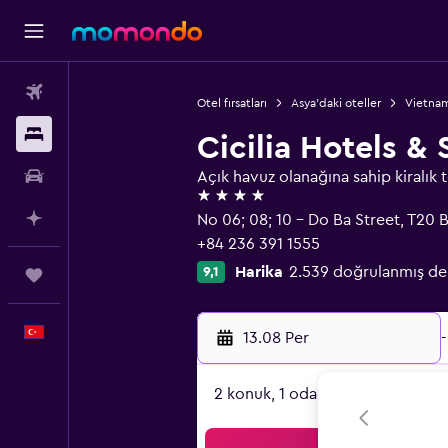
Uçak Bileti
Otel fırsatları
Asya'daki oteller
Vietnam
Konaklama
Cicilia Hotels &
Kiralık Araç
Açık havuz olanağına sahip kiralık t
4 yıldız
AI ile Planla
No 06; 08; 10 - Do Ba Street, T20
+84 236 391 1555
Harika
2.539 doğrulanmış d
9,1
Trips
Türkçe
13.08 Per
-
2 konuk, 1 oda