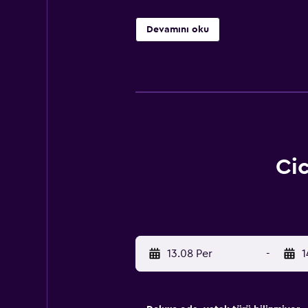
Devamını oku
Cic
13.08 Per
-
1