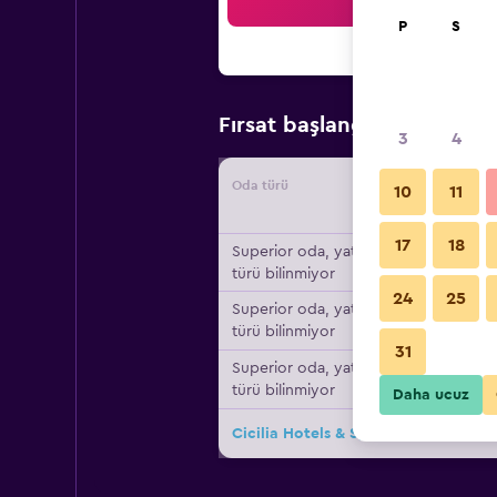
Ar
P
S
₺1.38
Fırsat başlangıç fiyatı
3
4
Oda türü
Tedarikç
10
11
17
18
Superior oda, yatak
türü bilinmiyor
24
25
Superior oda, yatak
türü bilinmiyor
31
Superior oda, yatak
türü bilinmiyor
Daha ucuz
Cicilia Hotels & Spa Danang için diğ