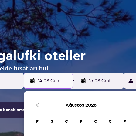
alufki oteller
de fırsatları bul
14.08 Cum
-
15.08 Cmt
Ağustos 2026
konaklama seçeneğini karşılaştırır.
P
S
Ç
P
C
C
P