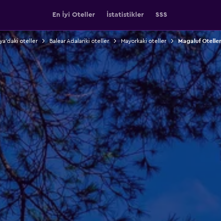
En İyi Oteller
İstatistikler
SSS
ya'daki oteller
Balear Adalariki oteller
Mayorkaki oteller
Magaluf Oteller