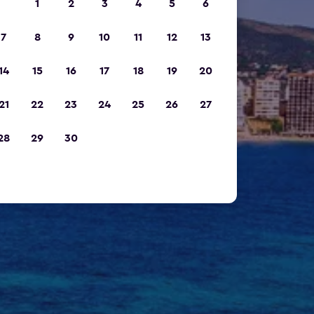
1
2
3
4
5
6
7
8
9
10
11
12
13
14
15
16
17
18
19
20
21
22
23
24
25
26
27
28
29
30