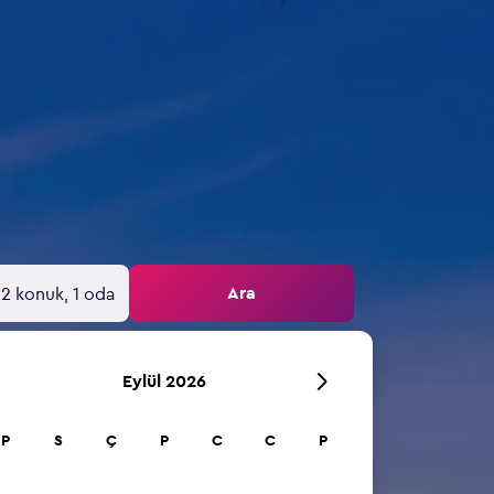
Ara
2 konuk, 1 oda
Eylül 2026
P
S
Ç
P
C
C
P