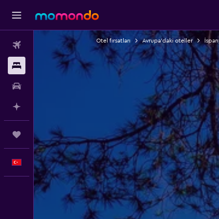
Otel fırsatları
Avrupa'daki oteller
İspan
Uçak Bileti
Konaklama
Kiralık Araç
AI ile Planla
Trips
Türkçe