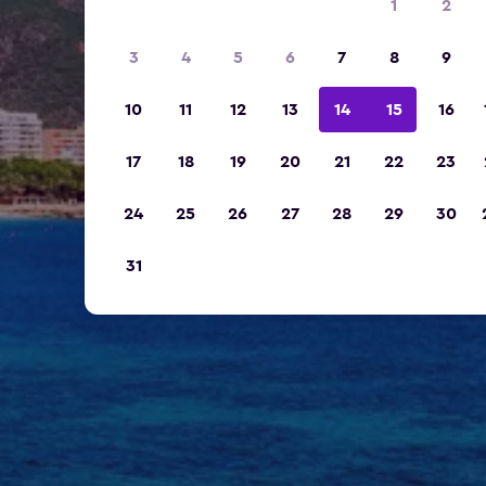
1
2
3
4
5
6
7
8
9
10
11
12
13
14
15
16
17
18
19
20
21
22
23
24
25
26
27
28
29
30
31