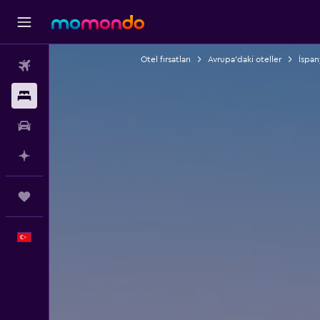
Otel fırsatları
Avrupa'daki oteller
İspan
Uçak Bileti
Konaklama
Kiralık Araç
AI ile Planla
Trips
Türkçe