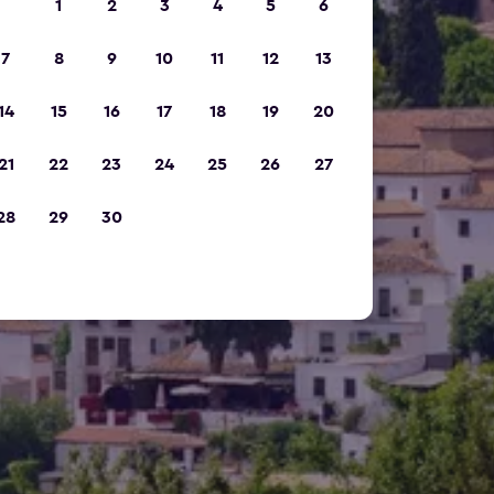
1
2
3
4
5
6
7
8
9
10
11
12
13
14
15
16
17
18
19
20
21
22
23
24
25
26
27
28
29
30