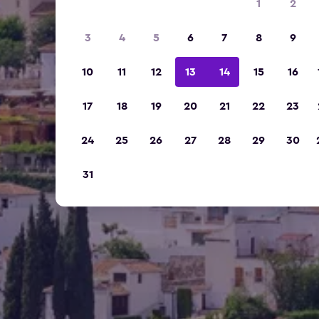
1
2
3
4
5
6
7
8
9
10
11
12
13
14
15
16
17
18
19
20
21
22
23
24
25
26
27
28
29
30
31