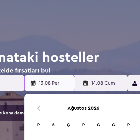
nataki hosteller
lde fırsatları bul
13.08 Per
-
14.08 Cum
Ağustos 2026
konaklama seçeneğini karşılaştırır.
P
S
Ç
P
C
C
P