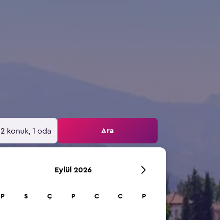
Ara
2 konuk, 1 oda
Eylül 2026
P
S
Ç
P
C
C
P