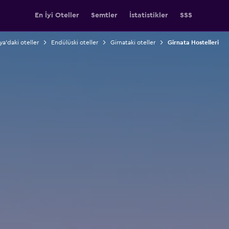
En İyi Oteller
Semtler
İstatistikler
SSS
ya'daki oteller
Endülüski oteller
Girnataki oteller
Girnata Hostelleri