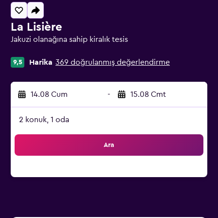
La Lisière
Jakuzi olanağına sahip kiralık tesis
0 sınıf oylaması
Harika
369 doğrulanmış değerlendirme
9,5
14.08 Cum
-
15.08 Cmt
2 konuk, 1 oda
Ara