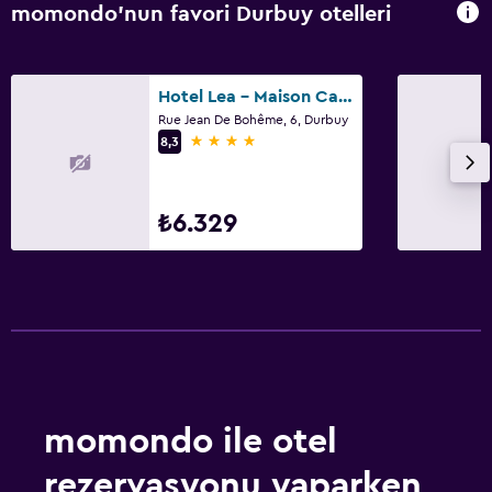
momondo'nun favori Durbuy otelleri
Hotel Lea - Maison Caerdinael
Rue Jean De Bohême, 6, Durbuy
4 yıldız
8,3
₺6.329
momondo ile otel
rezervasyonu yaparken