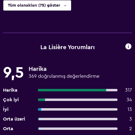
Tüm olanakları (75) göster
La Lisière Yorumları
9,5
Harika
369 doğrulanmış değerlendirme
Harika
317
Çok iyi
34
İyi
13
Orta üzeri
3
Orta
2