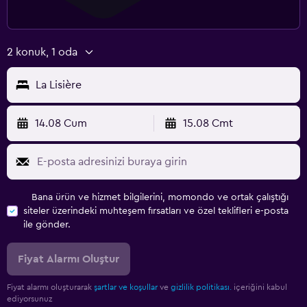
2 konuk, 1 oda
La Lisière
14.08 Cum
15.08 Cmt
Bana ürün ve hizmet bilgilerini, momondo ve ortak çalıştığı
siteler üzerindeki muhteşem fırsatları ve özel teklifleri e-posta
ile gönder.
Fiyat Alarmı Oluştur
Fiyat alarmı oluşturarak
şartlar ve koşullar
ve
gizlilik politikası.
içeriğini kabul
ediyorsunuz