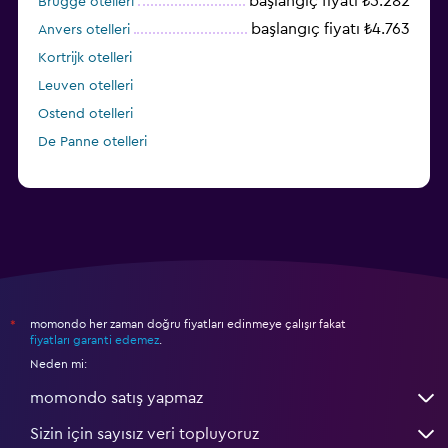
başlangıç fiyatı ₺5.282
Brugge otelleri
başlangıç fiyatı ₺4.763
Anvers otelleri
Kortrijk otelleri
Leuven otelleri
Ostend otelleri
De Panne otelleri
momondo her zaman doğru fiyatları edinmeye çalışır fakat
*
fiyatları garanti edemez
.
Neden mi:
momondo satış yapmaz
Sizin için sayısız veri topluyoruz