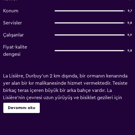
Konum
9,7
Servisler
9,8
Çalışanlar
9,9
Fiyat-kalite
9,8
dengesi
La Lisière, Durbuy'un 2 km dışında, bir ormanın kenarında
yer alan bir kır malikanesinde hizmet vermektedir. Tesiste
birkaç teras içeren büyük bir arka bahçe vardır. La
Lisière'nin çevresi uzun yürüyüş ve bisiklet gezileri için
idealdir. Five Nations Golf Kulübü 9 km uzaklıktadır.
Devamını oku