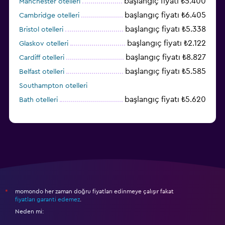
başlangıç fiyatı ₺5.400
Manchester otelleri
başlangıç fiyatı ₺6.405
Cambridge otelleri
başlangıç fiyatı ₺5.338
Bristol otelleri
başlangıç fiyatı ₺2.122
Glaskov otelleri
başlangıç fiyatı ₺8.827
Cardiff otelleri
başlangıç fiyatı ₺5.585
Belfast otelleri
Southampton otelleri
başlangıç fiyatı ₺5.620
Bath otelleri
momondo her zaman doğru fiyatları edinmeye çalışır fakat
*
fiyatları garanti edemez
.
Neden mi: