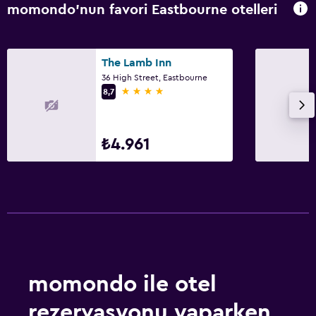
momondo'nun favori Eastbourne otelleri
The Lamb Inn
36 High Street, Eastbourne
4 yıldız
8,7
₺4.961
momondo ile otel
rezervasyonu yaparken