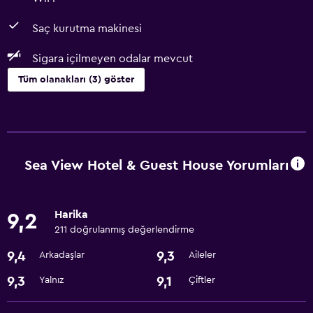
Saç kurutma makinesi
Sigara içilmeyen odalar mevcut
Tüm olanakları (3) göster
Erişilebilirlik ve uygunluk
Sigara içilmeyen odalar mevcut
Sea View Hotel & Guest House Yorumları
Banyo
Saç kurutma makinesi
Harika
9,2
211 doğrulanmış değerlendirme
Temel özellikler
9,4
9,3
Arkadaşlar
Aileler
WiFi
9,3
9,1
Yalnız
Çiftler