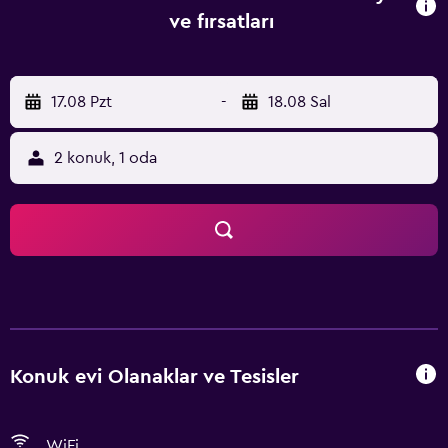
ve fırsatları
17.08 Pzt
-
18.08 Sal
2 konuk, 1 oda
Konuk evi Olanaklar ve Tesisler
WiFi