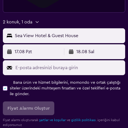
2 konuk, 1 oda
Sea View Hotel & Guest House
17.08 Pzt
18.08 Sal
Bana ürün ve hizmet bilgilerini, momondo ve ortak çalıştığı
siteler üzerindeki muhteşem fırsatları ve özel teklifleri e-posta
ile gönder.
Fiyat Alarmı Oluştur
Fiyat alarmı oluşturarak
şartlar ve koşullar
ve
gizlilik politikası.
içeriğini kabul
ediyorsunuz