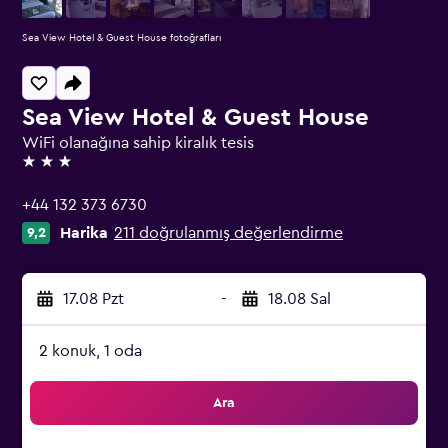
Sea View Hotel & Guest House fotoğrafları
Sea View Hotel & Guest House
WiFi olanağına sahip kiralık tesis
3 yıldız
+44 132 373 6730
Harika
211 doğrulanmış değerlendirme
9,2
17.08 Pzt
-
18.08 Sal
2 konuk, 1 oda
Ara