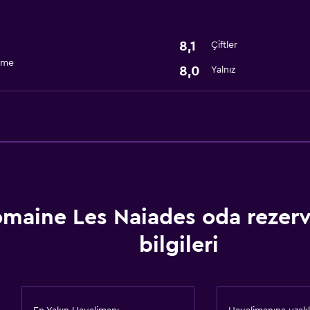
8,1
Çiftler
rme
8,0
Yalnız
maine Les Naiades oda rezer
bilgileri