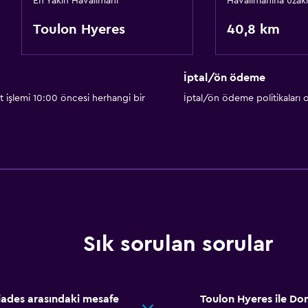
En Yakın Havalimanı
Havalimanına uzakl
Toulon Hyeres
40,8 km
İptal/ön ödeme
t işlemi 10:00 öncesi herhangi bir
İptal/ön ödeme politikaları
Sık sorulan sorular
iades arasındaki mesafe
Toulon Hyeres ile Dom