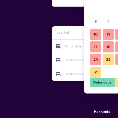
3
4
Tedarikçi
10
11
Domaine Les Naiades tedarikçisi
17
18
24
25
Domaine Les Naiades tedarikçisi
31
Domaine Les Naiades tedarikçisi
Daha ucuz
Hakkında