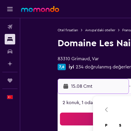
Uçak Bileti
Otel fırsatları
Avrupa'daki oteller
Frans
Konaklama
Domaine Les Na
0 sınıf oylaması
Kiralık Araç
83310 Grimaud, Var
AI ile Planla
İyi
234 doğrulanmış değerle
7,6
Trips
15.08 Cmt
-
Türkçe
2 konuk, 1 oda
Ar
P
S