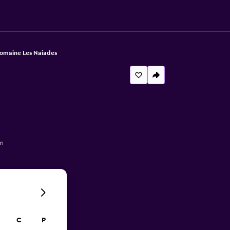
omaine Les Naiades
rı
C
P