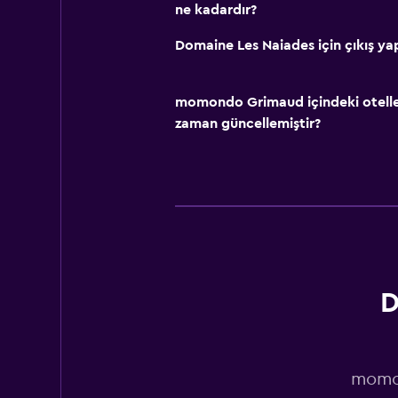
ne kadardır?
Domaine Les Naiades için çıkış ya
momondo Grimaud içindeki oteller 
zaman güncellemiştir?
D
momon