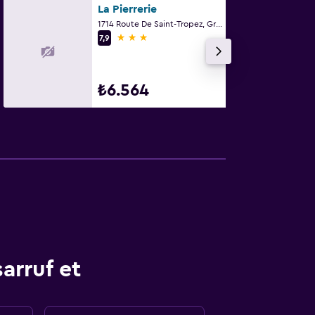
La Pierrerie
1714 Route De Saint-Tropez, Grimaud, Var
3 yıldız
7,9
₺6.564
arruf et