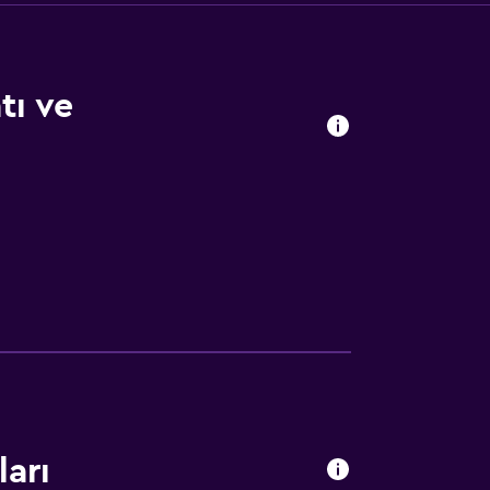
tı ve
arı