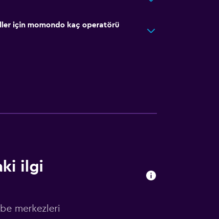
ller için momondo kaç operatörü
i ilgi
be merkezleri