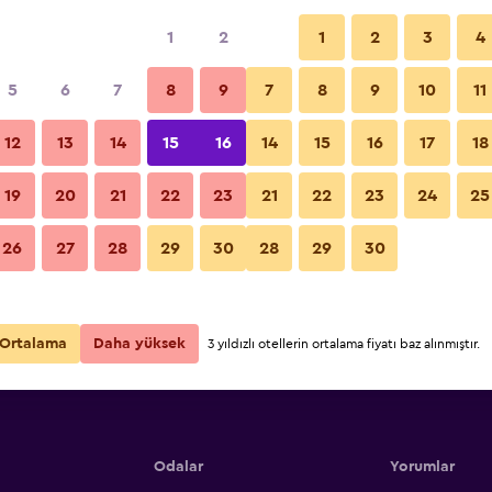
1
2
1
2
3
4
5
6
7
8
9
7
8
9
10
11
12
13
14
15
16
14
15
16
17
18
Fiyatları Göster
19
20
21
22
23
21
22
23
24
25
26
27
28
29
30
28
29
30
Fiyatları Göster
Fiyatları Göster
Ortalama
Daha yüksek
3 yıldızlı otellerin ortalama fiyatı baz alınmıştır.
Odalar
Yorumlar