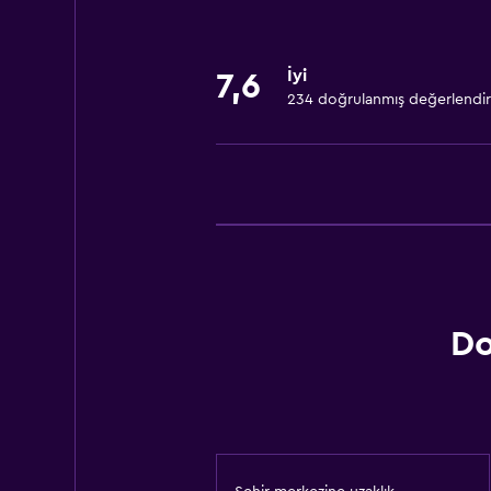
İyi
7,6
234 doğrulanmış değerlendi
Do