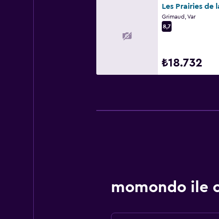
Les Prairies de 
Grimaud, Var
8,7
₺18.732
momondo ile ot