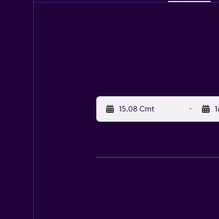
15.08 Cmt
-
1