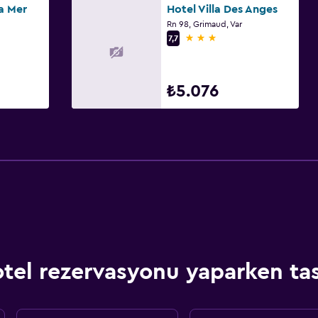
la Mer
Hotel Villa Des Anges
Rn 98, Grimaud, Var
3 yıldız
7,7
₺5.076
el rezervasyonu yaparken tas