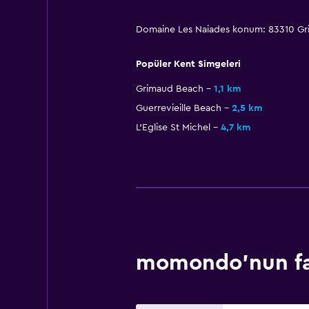
Domaine Les Naiades konum: 83310 Gr
Popüler Kent Simgeleri
Grimaud Beach
1,1 km
Guerrevieille Beach
2,5 km
L'Eglise St Michel
4,7 km
momondo'nun fav