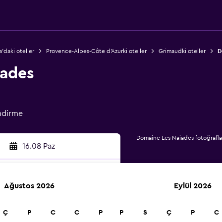
a'daki oteller
Provence-Alpes-Côte d'Azurki oteller
Grimaudki oteller
D
iades
ndirme
Domaine Les Naiades fotoğrafla
16.08 Paz
Ağustos 2026
Eylül 2026
a
Ç
P
C
C
P
P
S
Ç
P
C