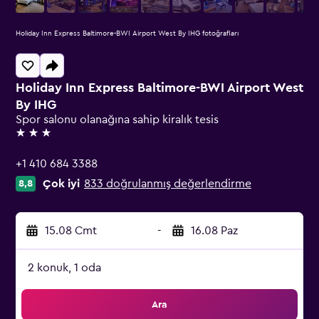
Holiday Inn Express Baltimore-BWI Airport West By IHG fotoğrafları
Holiday Inn Express Baltimore-BWI Airport West
By IHG
Spor salonu olanağına sahip kiralık tesis
3 yıldız
+1 410 684 3388
Çok iyi
833 doğrulanmış değerlendirme
8,8
15.08 Cmt
-
16.08 Paz
2 konuk, 1 oda
Ara