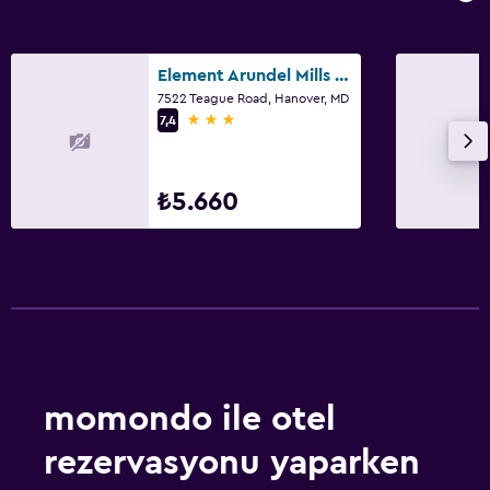
Element Arundel Mills Bwi Airport
7522 Teague Road, Hanover, MD
3 yıldız
7,4
₺5.660
momondo ile otel
rezervasyonu yaparken