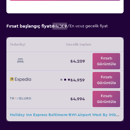
Fırsat başlangıç fiyatı
₺4.209
/
En ucuz gecelik fiyat
Tedarikçi
Gecelik toplam
Fırsatı
₺4.209
Görüntüle
Fırsatı
₺4.959
Görüntüle
Fırsatı
₺4.994
Görüntüle
Holiday Inn Express Baltimore-BWI Airport West By IHG için diğer 30fırsat