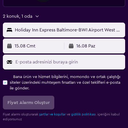
2 konuk, 1 oda
Holiday Inn Express Baltimore-BWI Airport West By IHG
15.08 Cmt
16.08 Paz
Bana ürün ve hizmet bilgilerini, momondo ve ortak çalıştığı
siteler üzerindeki muhteşem fırsatları ve özel teklifleri e-posta
ile gönder.
Fiyat Alarmı Oluştur
Fiyat alarmı oluşturarak
şartlar ve koşullar
ve
gizlilik politikası.
içeriğini kabul
ediyorsunuz