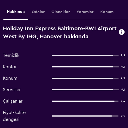
Hakkında
Odalar
Olanaklar
Yorumlar
Konum
Holiday Inn Express Baltimore-BWI Airport
West By IHG, Hanover hakkında
Temizlik
9,2
Konfor
9,1
Konum
9,2
Servisler
9,1
Çalışanlar
9,4
Fiyat-kalite
9,0
dengesi