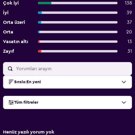
Çok iyi
138
İyi
39
Orta üzeri
37
Orta
20
Vasatın altı
13
Zayıf
31
Sırala
:
En yeni
Tüm filtreler
Henüz yazılı yorum yok