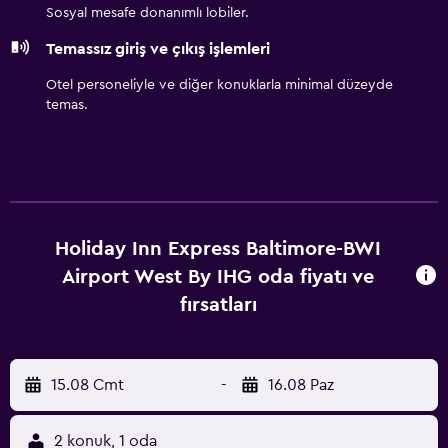
Sosyal mesafe donanımlı lobiler.
Temassız giriş ve çıkış işlemleri
Otel personeliyle ve diğer konuklarla minimal düzeyde
temas.
Holiday Inn Express Baltimore-BWI
Airport West By IHG oda fiyatı ve
fırsatları
15.08 Cmt
-
16.08 Paz
2 konuk, 1 oda