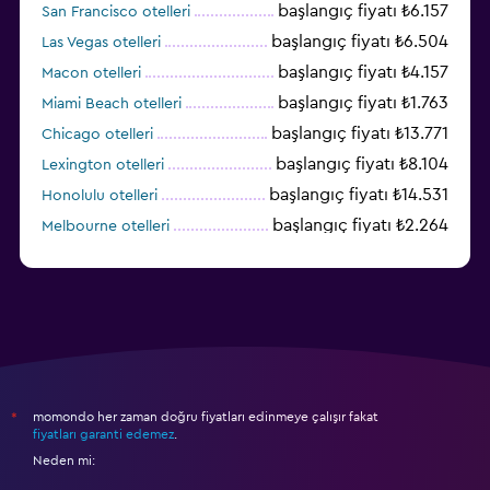
başlangıç fiyatı ₺6.157
San Francisco otelleri
başlangıç fiyatı ₺6.504
Las Vegas otelleri
başlangıç fiyatı ₺4.157
Macon otelleri
başlangıç fiyatı ₺1.763
Miami Beach otelleri
başlangıç fiyatı ₺13.771
Chicago otelleri
başlangıç fiyatı ₺8.104
Lexington otelleri
başlangıç fiyatı ₺14.531
Honolulu otelleri
başlangıç fiyatı ₺2.264
Melbourne otelleri
başlangıç fiyatı ₺3.394
Salt Lake City otelleri
momondo her zaman doğru fiyatları edinmeye çalışır fakat
*
fiyatları garanti edemez
.
Neden mi: