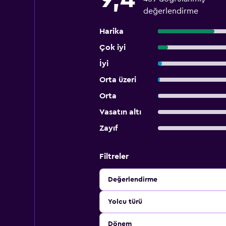
değerlendirme
Harika
Çok iyi
İyi
Orta üzeri
Orta
Vasatın altı
Zayıf
Filtreler
Değerlendirme
Yolcu türü
Dönem