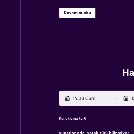
Devamını oku
Ha
14.08 Cum
-
1
Konaklama türü
Superior oda, yatak türü bilinmiyor