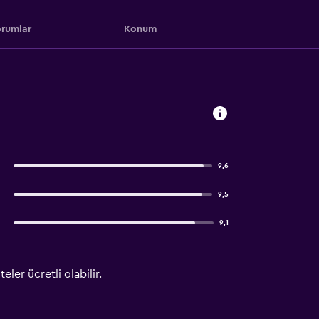
rumlar
Konum
9,6
9,5
9,1
ler ücretli olabilir.