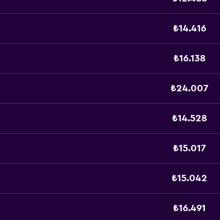
₺14.416
₺16.138
₺24.007
₺14.528
₺15.017
₺15.042
₺16.491