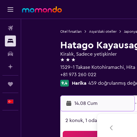
Uçak Bileti
Otel fırsatları
Asya'daki oteller
Japonya
Konaklama
Hatago Kayausa
Kiralık Araç
Kiralık, Sadece yetişkinler
3 yıldız
AI ile Planla
1529-1 Takase Kotohiramachi, Hita
+81 973 260 022
Harika
459 doğrulanmış değ
9,4
Trips
Türkçe
14.08 Cum
-
2 konuk, 1 oda