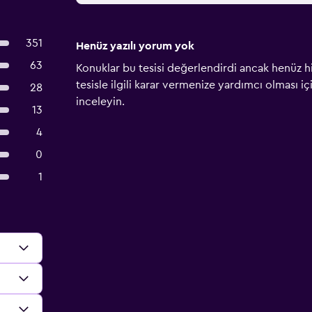
351
Henüz yazılı yorum yok
63
Konuklar bu tesisi değerlendirdi ancak henüz h
tesisle ilgili karar vermenize yardımcı olması i
28
inceleyin.
13
4
0
1