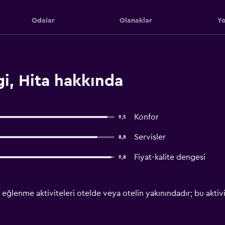
Odalar
Olanaklar
Yo
i, Hita hakkında
Konfor
9,5
Servisler
8,8
Fiyat-kalite dengesi
9,8
eğlenme aktiviteleri otelde veya otelin yakınındadır; bu aktivite