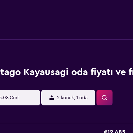
tago Kayausagi oda fiyatı ve fı
5.08 Cmt
2 konuk, 1 oda
₺12.485