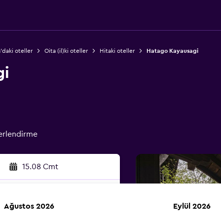
'daki oteller
Oita (il)ki oteller
Hitaki oteller
Hatago Kayausagi
gi
erlendirme
15.08 Cmt
Ağustos 2026
Eylül 2026