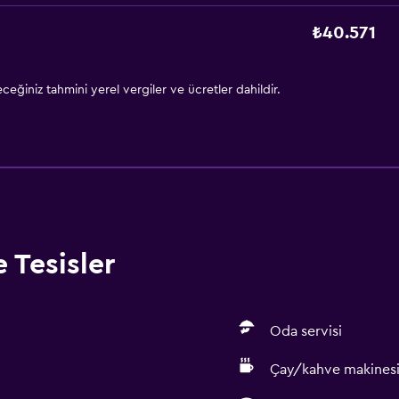
₺40.571
eğiniz tahmini yerel vergiler ve ücretler dahildir.
 Tesisler
Oda servisi
Çay/kahve makines