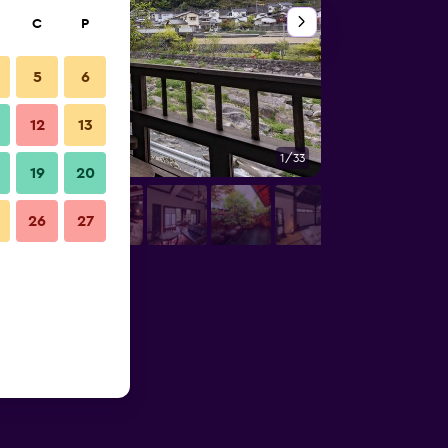
C
P
5
6
12
13
1/33
Diğer
19
20
26
27