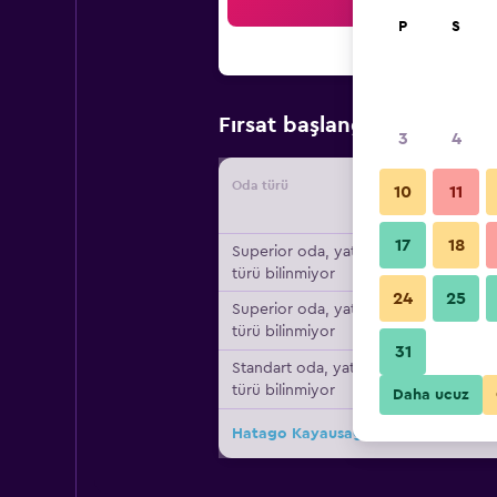
Ar
P
S
₺12.
Fırsat başlangıç fiyatı
3
4
Oda türü
Tedarikç
10
11
17
18
Superior oda, yatak
türü bilinmiyor
24
25
Superior oda, yatak
türü bilinmiyor
31
Standart oda, yatak
türü bilinmiyor
Daha ucuz
Hatago Kayausagi için diğer 9fırsat