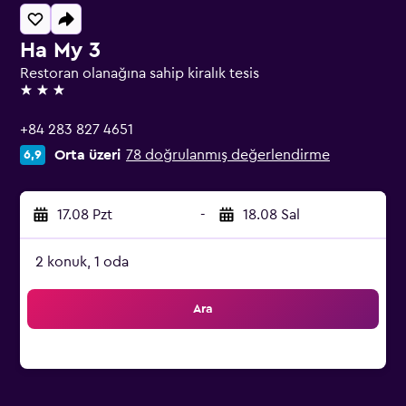
Ha My 3
Restoran olanağına sahip kiralık tesis
3 yıldız
+84 283 827 4651
Orta üzeri
78 doğrulanmış değerlendirme
6,9
17.08 Pzt
-
18.08 Sal
2 konuk, 1 oda
Ara