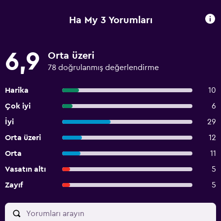
Ha My 3 Yorumları
6,9
Orta üzeri
78 doğrulanmış değerlendirme
Harika
10
Çok iyi
6
İyi
29
Orta üzeri
12
Orta
11
Vasatın altı
5
Zayıf
5