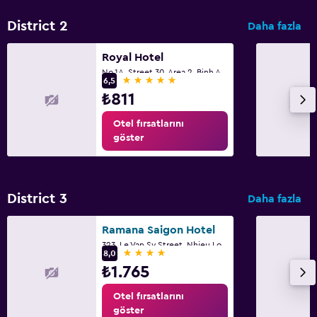
District 2
Daha fazla
Royal Hotel
No.1A, Street 30, Area 2, Binh An Ward, District 2, Ho Chi Minh City
5 yıldız
6,5
₺811
Otel fırsatlarını
göster
District 3
Daha fazla
Ramana Saigon Hotel
323, Le Van Sy Street, Nhieu Loc Ward, Ho Chi Minh City
4 yıldız
8,0
₺1.765
Otel fırsatlarını
göster