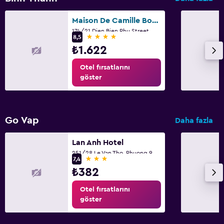
Maison De Camille Boutique Hotel
174/21 Dien Bien Phu Street, Ward 17, Ho Chi Minh City
4 yıldız
8,5
₺1.622
Otel fırsatlarını
göster
Go Vap
Daha fazla
Lan Anh Hotel
251/28 Le Van Tho, Phuong 9, Go Vap, Ho Chi Minh City
3 yıldız
7,4
₺382
Otel fırsatlarını
göster