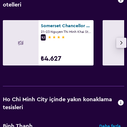
otelleri
Somerset Chancellor Court Ho Chi Minh City
21-23 Nguyen Thi Minh Khai Street, Ho Chi Minh City
4 yıldız
9,1
₺4.627
Ho Chi Minh City içinde yakın konaklama
tesisleri
Binh Thanh
Daha fazla