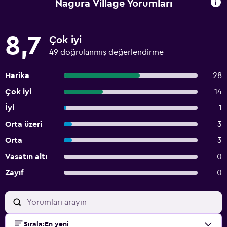
Nagura Village Yorumları
8,7
Çok iyi
49 doğrulanmış değerlendirme
Harika
28
Çok iyi
14
İyi
1
Orta üzeri
3
Orta
3
Vasatın altı
0
Zayıf
0
Sırala
:
En yeni