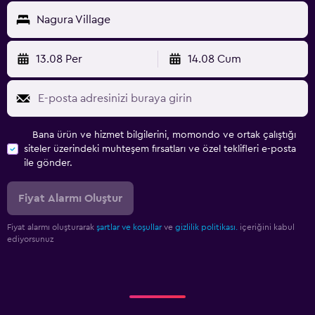
Nagura Village
13.08 Per
14.08 Cum
Bana ürün ve hizmet bilgilerini, momondo ve ortak çalıştığı
siteler üzerindeki muhteşem fırsatları ve özel teklifleri e-posta
ile gönder.
Fiyat Alarmı Oluştur
Fiyat alarmı oluşturarak
şartlar ve koşullar
ve
gizlilik politikası.
içeriğini kabul
ediyorsunuz