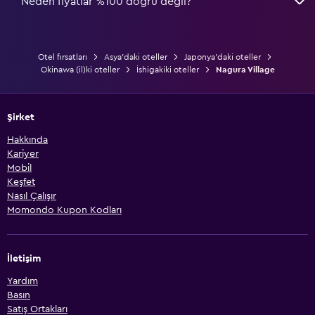
Neden fiyatlar %100 doğru değil?
Otel fırsatları
Asya'daki oteller
Japonya'daki oteller
Okinawa (il)ki oteller
İshigakiki oteller
Nagura Village
Şirket
Hakkında
Kariyer
Mobil
Keşfet
Nasıl Çalışır
Momondo Kupon Kodları
İletişim
Yardım
Basın
Satış Ortakları