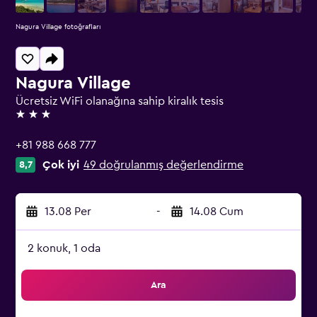
Nagura Village fotoğrafları
Nagura Village
Ücretsiz WiFi olanağına sahip kiralık tesis
3 yıldız
+81 988 668 777
Çok iyi
49 doğrulanmış değerlendirme
8,7
13.08 Per
-
14.08 Cum
2 konuk, 1 oda
Ara