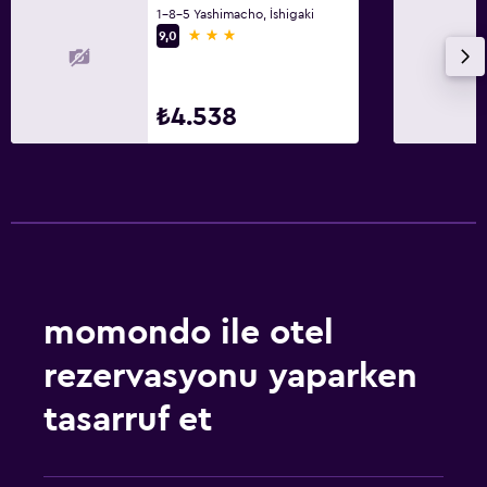
1-8-5 Yashimacho, İshigaki
3 yıldız
9,0
₺4.538
momondo ile otel
rezervasyonu yaparken
tasarruf et