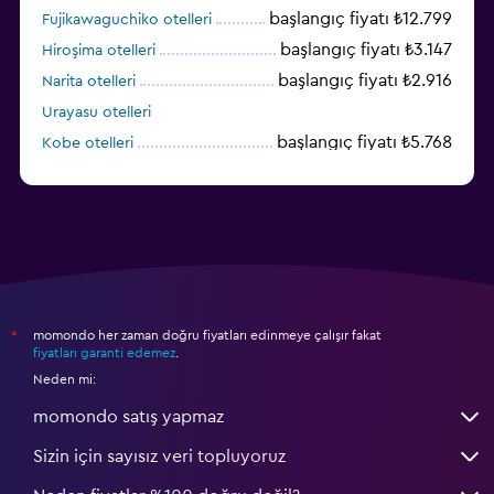
başlangıç fiyatı ₺12.799
Fujikawaguchiko otelleri
başlangıç fiyatı ₺3.147
Hiroşima otelleri
başlangıç fiyatı ₺2.916
Narita otelleri
Urayasu otelleri
başlangıç fiyatı ₺5.768
Kobe otelleri
momondo her zaman doğru fiyatları edinmeye çalışır fakat
*
fiyatları garanti edemez
.
Neden mi:
momondo satış yapmaz
Sizin için sayısız veri topluyoruz