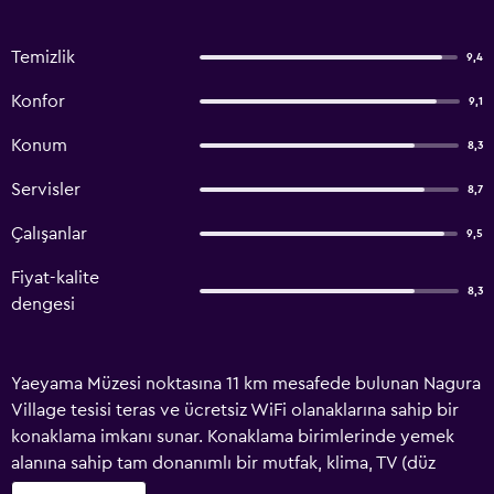
Temizlik
9,4
Konfor
9,1
Konum
8,3
Servisler
8,7
Çalışanlar
9,5
Fiyat-kalite
8,3
dengesi
Yaeyama Müzesi noktasına 11 km mesafede bulunan Nagura
Village tesisi teras ve ücretsiz WiFi olanaklarına sahip bir
konaklama imkanı sunar. Konaklama birimlerinde yemek
alanına sahip tam donanımlı bir mutfak, klima, TV (düz
ekran) ile içinde bide, ücretsiz banyo malzemeleri ve saç