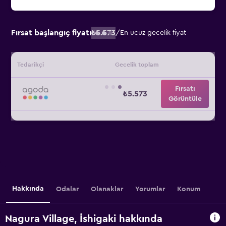
Fırsat başlangıç fiyatı
₺5.573
/
En ucuz gecelik fiyat
Tedarikçi
Gecelik toplam
Fırsatı
₺5.573
Görüntüle
Hakkında
Odalar
Olanaklar
Yorumlar
Konum
Nagura Village, İshigaki hakkında