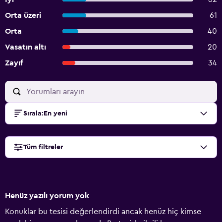
Orta üzeri
61
Orta
40
Vasatın altı
20
Zayıf
34
Sırala
:
En yeni
Tüm filtreler
Henüz yazılı yorum yok
Konuklar bu tesisi değerlendirdi ancak henüz hiç kimse