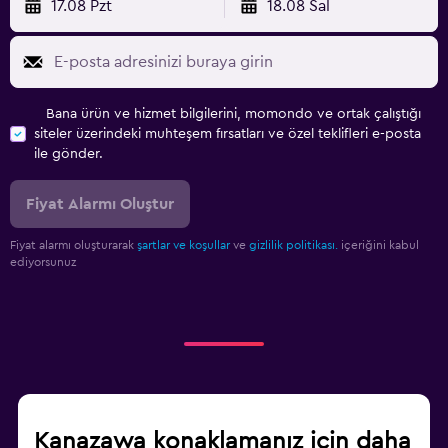
17.08 Pzt
18.08 Sal
Bana ürün ve hizmet bilgilerini, momondo ve ortak çalıştığı
siteler üzerindeki muhteşem fırsatları ve özel teklifleri e-posta
ile gönder.
Fiyat Alarmı Oluştur
Fiyat alarmı oluşturarak
şartlar ve koşullar
ve
gizlilik politikası.
içeriğini kabul
ediyorsunuz
Kanazawa konaklamanız için daha