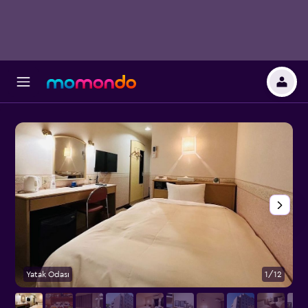
Yatak Odası
1/12
A