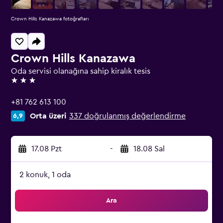
Crown Hills Kanazawa fotoğrafları
Crown Hills Kanazawa
Oda servisi olanağına sahip kiralık tesis
3 yıldız
+81 762 613 100
Orta üzeri
337 doğrulanmış değerlendirme
6,9
17.08 Pzt
-
18.08 Sal
2 konuk, 1 oda
Ara