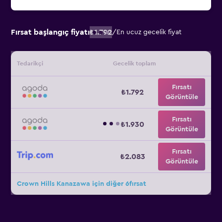
Fırsat başlangıç fiyatı
₺1.792
/
En ucuz gecelik fiyat
Tedarikçi
Gecelik toplam
Fırsatı
₺1.792
Görüntüle
Fırsatı
₺1.930
Görüntüle
Fırsatı
₺2.083
Görüntüle
Crown Hills Kanazawa için diğer 6fırsat