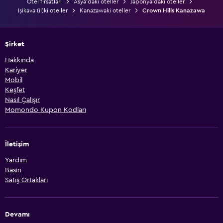
Otel fırsatları
Asya'daki oteller
Japonya'daki oteller
Işikava (il)ki oteller
Kanazawaki oteller
Crown Hills Kanazawa
Şirket
Hakkında
Kariyer
Mobil
Keşfet
Nasıl Çalışır
Momondo Kupon Kodları
İletişim
Yardım
Basın
Satış Ortakları
Devamı