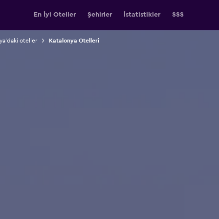
En İyi Oteller
Şehirler
İstatistikler
SSS
ya'daki oteller
Katalonya Otelleri