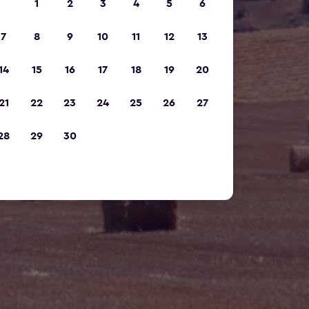
1
2
3
4
5
6
7
8
9
10
11
12
13
14
15
16
17
18
19
20
21
22
23
24
25
26
27
28
29
30