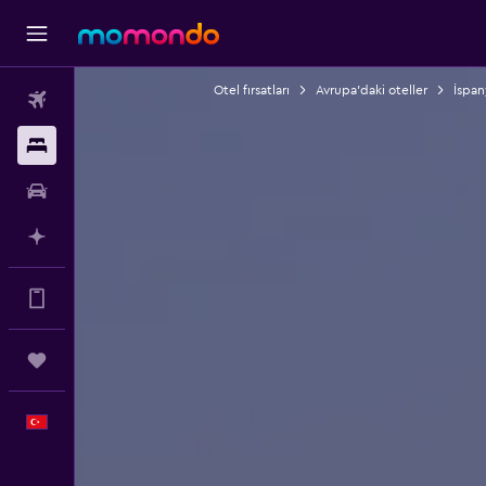
Otel fırsatları
Avrupa'daki oteller
İspan
Uçak Bileti
Konaklama
Kiralık Araç
AI ile Planla
Daha fazlası uygulamada.
Trips
Türkçe