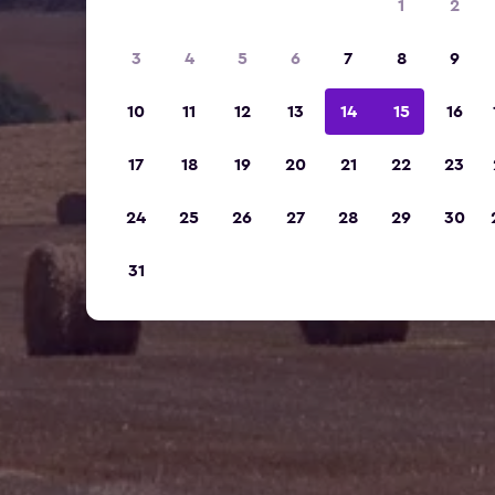
1
2
3
4
5
6
7
8
9
10
11
12
13
14
15
16
17
18
19
20
21
22
23
24
25
26
27
28
29
30
31