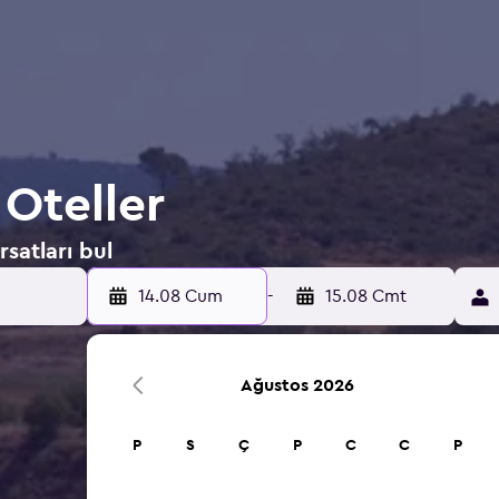
 Oteller
rsatları bul
14.08 Cum
-
15.08 Cmt
Ağustos 2026
P
S
Ç
P
C
C
P