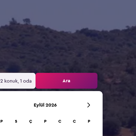
Ara
2 konuk, 1 oda
Eylül 2026
P
S
Ç
P
C
C
P