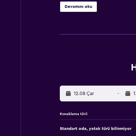
Devamını oku
H
12.08 Çar
-
1
Konaklama türü
Standart oda, yatak türü bilinmiyor