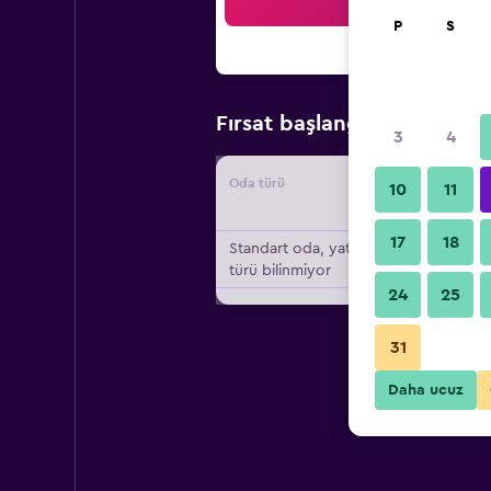
Ar
P
S
₺1.05
Fırsat başlangıç fiyatı
3
4
Oda türü
Tedarikç
10
11
17
18
Standart oda, yatak
türü bilinmiyor
24
25
31
Daha ucuz