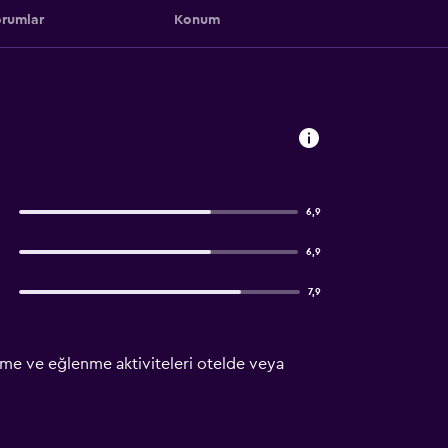
rumlar
Konum
6,9
6,9
7,9
lenme ve eğlenme aktiviteleri otelde veya