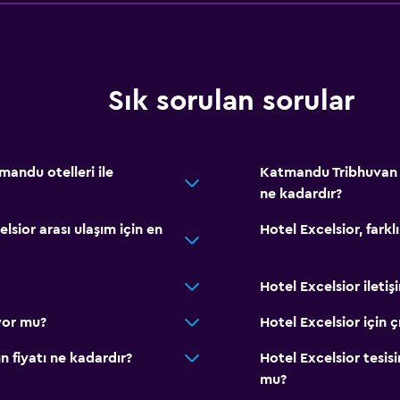
Oturma alanı
Terlik
Çekyat
Telefon
Sık sorulan sorular
Şehir manzaralı
Banyo
tmandu otelleri ile
Katmandu Tribhuvan i
ne kadardır?
 ile erişilebilir
Saç kurutma makinesi
Özel banyo
sior arası ulaşım için en
Hotel Excelsior, fark
Duş
Ek tuvalet
Hotel Excelsior ileti
Küvet
ıyor mu?
Hotel Excelsior için ç
Tuvalet
n fiyatı ne kadardır?
Hotel Excelsior tesi
Tuvalet kağıdı
mu?
Diş fırçası