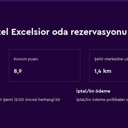
Özel giriş/çıkış
24 saat resepsiyon
Emanet kasası
el Excelsior oda rezervasyonu 
Şişe su
Konum puanı
Şehir merkezine uz
Genel
8,9
1,4 km
Ahşap veya parke yer d
Bağlantılı oda(lar) mevcu
İptal/ön ödeme
Kilitli dolaplar
t işlemi 12:00 öncesi herhangi bir
İptal/ön ödeme politikaları
Dağ manzaralı
Depo
si yapılabilir
Sakin sokak manzarası