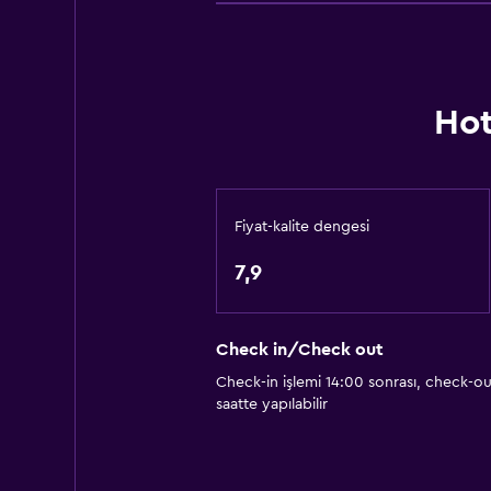
Havlu
Şampuan
Adaptör
Hot
Vücut sabunu
Çöp kutusu
Saç kremi
Fiyat-kalite dengesi
Restoranlar
7,9
Elektrikli su ısıtıcı
Paketlenmiş öğle yemeği
Check in/Check out
Özel diyet menüleri (talep üzerine)
Check-in işlemi 14:00 sonrası, check-ou
Restoran
saatte yapılabilir
Bar/Lounge
Konaklama birimlerine yiyecek servi