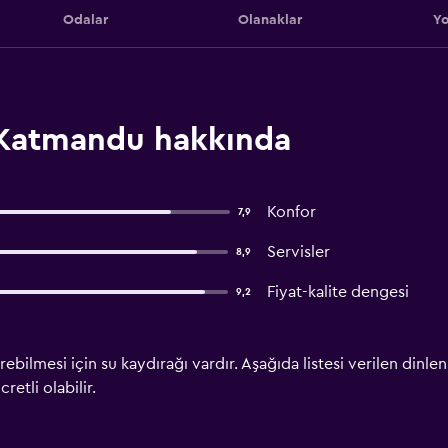
Odalar
Olanaklar
Yo
, Katmandu hakkında
Konfor
7,9
Servisler
8,9
Fiyat-kalite dengesi
9,2
irebilmesi için su kaydırağı vardır. Aşağıda listesi verilen din
retli olabilir.