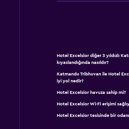
Minibar
Atıştırmalık büfesi
Odada kahvaltı
Çay/kahve makinesi
Buzdolabı
Erişilebilirlik ve uygunluk
Hotel Excelsior diğer 3 yıldızlı Ka
kıyaslandığında nasıldır?
Birimin tamamına tekerlekli sandalye
Sigara içilmez
Katmandu Tribhuvan ile Hotel Excel
iyi yol nedir?
Alçak banyo lavabosu
Tüysüz yastık
Hotel Excelsior havuza sahip mi?
Özel Sigara İçilir Alan
Hotel Excelsior Wi-Fi erişimi sağl
Artırılmış erişilebilirlik
Hotel Excelsior tesisinde bir odanı
Asansör
Asansörle erişilebilir