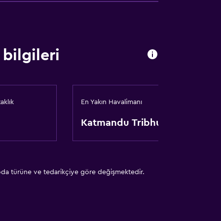
bilgileri
aklık
En Yakın Havalimanı
Katmandu Tribhuvan
öşemesi
ttur
 oda türüne ve tedarikçiye göre değişmektedir.