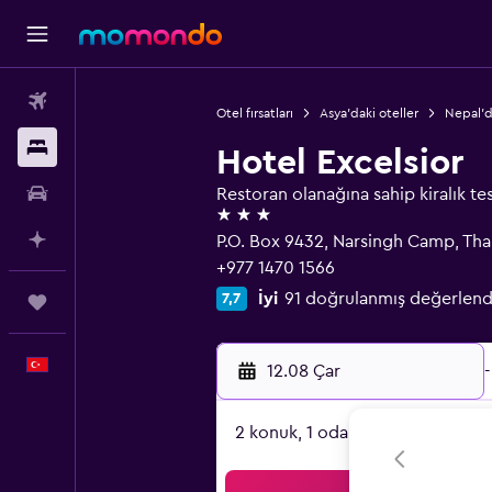
Uçak Bileti
Otel fırsatları
Asya'daki oteller
Nepal'd
Konaklama
Hotel Excelsior
Kiralık Araç
Restoran olanağına sahip kiralık tes
3 yıldız
AI ile Planla
P.O. Box 9432, Narsingh Camp, Th
+977 1470 1566
İyi
91 doğrulanmış değerlen
7,7
Trips
Türkçe
12.08 Çar
-
2 konuk, 1 oda