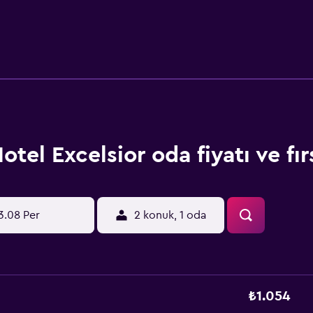
otel Excelsior oda fiyatı ve fır
3.08 Per
2 konuk, 1 oda
₺1.054