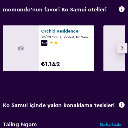
momondo'nun favori Ko Samui otelleri
Orchid Residence
39/20 Moo 3, Bophut, Ko Samui
2 yıldız
6,0
₺1.142
Ko Samui içinde yakın konaklama tesisleri
Taling Ngam
Daha fazla