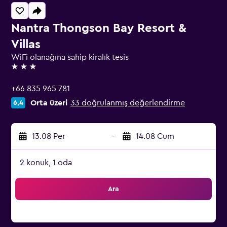
Nantra Thongson Bay Resort &
Villas
WiFi olanağına sahip kiralık tesis
3 yıldız
+66 835 965 781
Orta üzeri
33 doğrulanmış değerlendirme
6,4
13.08 Per
-
14.08 Cum
2 konuk, 1 oda
Ara