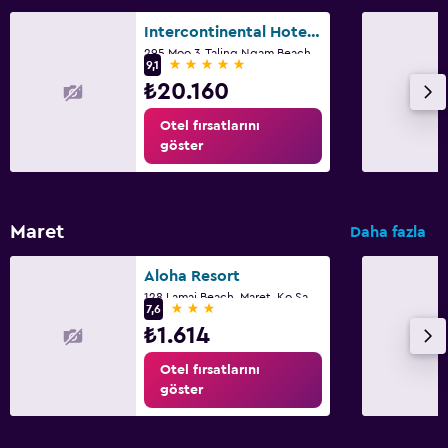
Intercontinental Hotels Koh Samui Resort By IHG
295 Moo 3, Taling Ngam Beach, Ko Samui
5 yıldız
9,1
₺20.160
Otel fırsatlarını
göster
Maret
Daha fazla
Aloha Resort
128 Lamai Beach, Maret, Ko Samui
3 yıldız
7,6
₺1.614
Otel fırsatlarını
göster