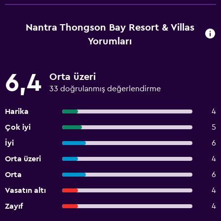
Nantra Thongson Bay Resort & Villas
Yorumları
6,4
Orta üzeri
33 doğrulanmış değerlendirme
Harika
4
Çok iyi
5
İyi
6
Orta üzeri
4
Orta
6
Vasatın altı
4
Zayıf
4