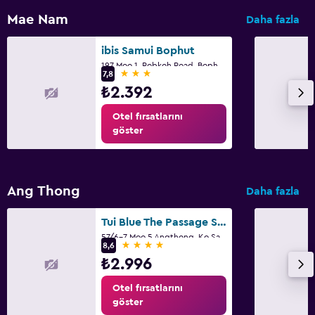
Mae Nam
Daha fazla
ibis Samui Bophut
197 Moo 1, Robkoh Road, Bophut Beach Surat Thani, Koh Samui, Suratthani, Ko Samui
3 yıldız
7,8
₺2.392
Otel fırsatlarını
göster
Ang Thong
Daha fazla
Tui Blue The Passage Samui Pool Villas With Private Beach Resort
57/6-7 Moo 5 Angthong, Ko Samui
4 yıldız
8,6
₺2.996
Otel fırsatlarını
göster