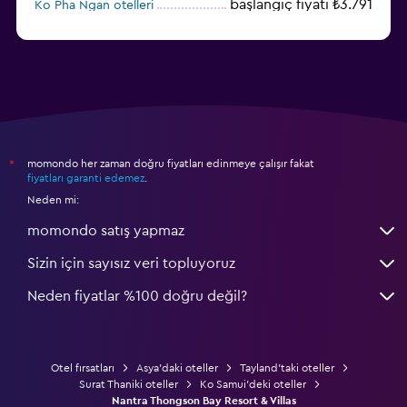
başlangıç fiyatı ₺3.791
Ko Pha Ngan otelleri
başlangıç fiyatı ₺2.313
Koh Kood otelleri
momondo her zaman doğru fiyatları edinmeye çalışır fakat
*
fiyatları garanti edemez
.
Neden mi:
momondo satış yapmaz
Sizin için sayısız veri topluyoruz
Neden fiyatlar %100 doğru değil?
Otel fırsatları
Asya'daki oteller
Tayland'taki oteller
Surat Thaniki oteller
Ko Samui'deki oteller
Nantra Thongson Bay Resort & Villas