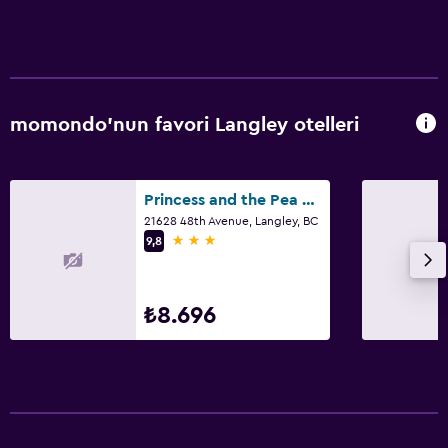
momondo'nun favori Langley otelleri
Princess and the Pea Hotel
21628 48th Avenue, Langley, BC
3 yıldız
9,8
₺8.696