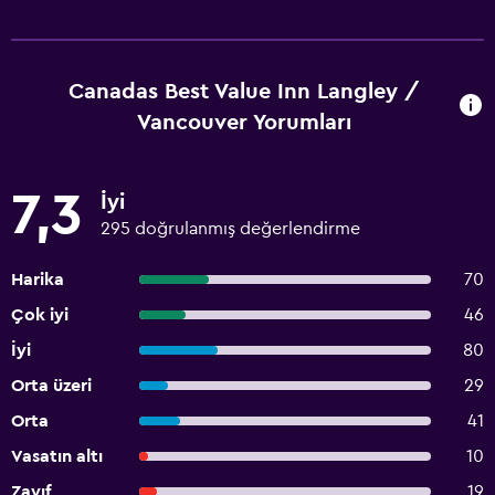
Canadas Best Value Inn Langley /
Vancouver Yorumları
7,3
İyi
295 doğrulanmış değerlendirme
Harika
70
Çok iyi
46
İyi
80
Orta üzeri
29
Orta
41
Vasatın altı
10
Zayıf
19