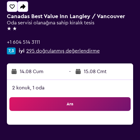
Canadas Best Value Inn Langley / Vancouver
Oda servisi olanağına sahip kiralık tesis
2 yıldız
+1 604 514 3111
İyi
295 doğrulanmış değerlendirme
7,3
14.08 Cum
-
15.08 Cmt
2 konuk, 1 oda
Ara