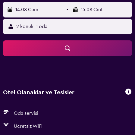
14.08 Cum
-
15.08 Cmt
2 konuk, 1 oda
Otel Olanaklar ve Tesisler
Oda servisi
Ücretsiz WiFi