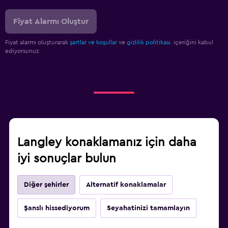
Fiyat Alarmı Oluştur
Fiyat alarmı oluşturarak
şartlar ve koşullar
ve
gizlilik politikası.
içeriğini kabul
ediyorsunuz
Langley konaklamanız için daha
iyi sonuçlar bulun
Diğer şehirler
Alternatif konaklamalar
Şanslı hissediyorum
Seyahatinizi tamamlayın