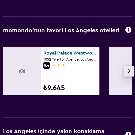
momondo'nun favori Los Angeles otelleri
Royal Palace Westwood
1052 Tiverton Avenue, Los Angeles, CA
3 yıldız
8,4
₺9.645
Los Angeles içinde yakın konaklama