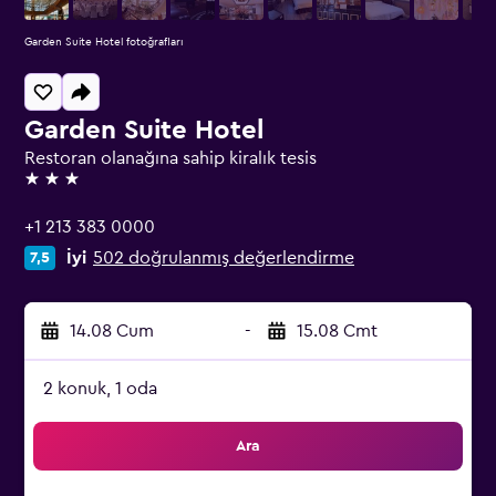
Garden Suite Hotel fotoğrafları
Garden Suite Hotel
Restoran olanağına sahip kiralık tesis
3 yıldız
+1 213 383 0000
İyi
502 doğrulanmış değerlendirme
7,5
14.08 Cum
-
15.08 Cmt
2 konuk, 1 oda
Ara