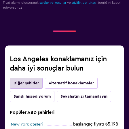
Fiyat alarmı oluşturarak
şartlar ve koşullar
ve
gizlilik politikası.
içeriğini kabul
ediyorsunuz
Los Angeles konaklamanız için
daha iyi sonuçlar bulun
Diğer şehirler
Alternatif konaklamalar
Şanslı hissediyorum
Seyahatinizi tamamlayın
Popüler ABD şehirleri
başlangıç fiyatı ₺5.198
New York otelleri