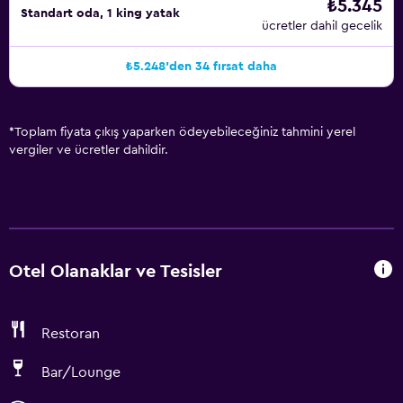
₺5.345
Standart oda, 1 king yatak
ücretler dahil gecelik
₺5.248'den 34 fırsat daha
*
Toplam fiyata çıkış yaparken ödeyebileceğiniz tahmini yerel
vergiler ve ücretler dahildir.
Otel Olanaklar ve Tesisler
Restoran
Bar/Lounge