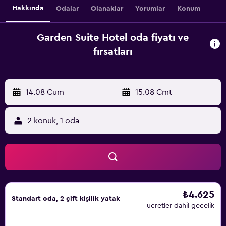
Hakkında
Odalar
Olanaklar
Yorumlar
Konum
Garden Suite Hotel oda fiyatı ve
fırsatları
14.08 Cum
-
15.08 Cmt
2 konuk, 1 oda
₺4.625
Standart oda, 2 çift kişilik yatak
ücretler dahil gecelik