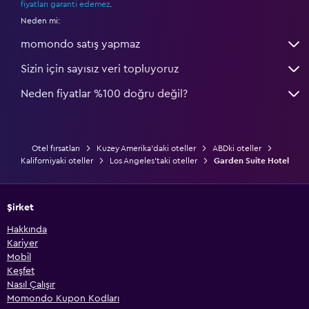
fiyatları garanti edemez
.
Neden mi:
momondo satış yapmaz
Sizin için sayısız veri topluyoruz
Neden fiyatlar %100 doğru değil?
Otel fırsatları
Kuzey Amerika'daki oteller
ABDki oteller
Kaliforniyaki oteller
Los Angeles'taki oteller
Garden Suite Hotel
Şirket
Hakkında
Kariyer
Mobil
Keşfet
Nasıl Çalışır
Momondo Kupon Kodları