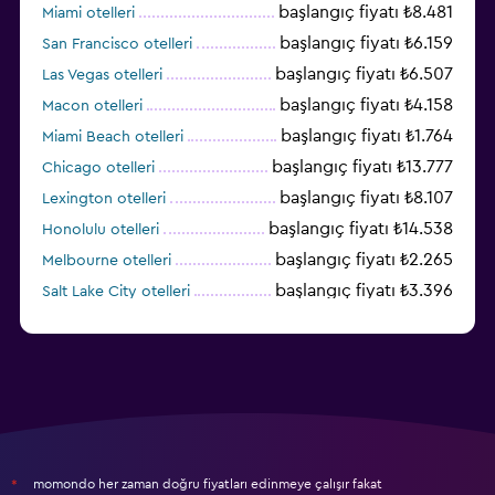
başlangıç fiyatı ₺8.481
Miami otelleri
başlangıç fiyatı ₺6.159
San Francisco otelleri
başlangıç fiyatı ₺6.507
Las Vegas otelleri
başlangıç fiyatı ₺4.158
Macon otelleri
başlangıç fiyatı ₺1.764
Miami Beach otelleri
başlangıç fiyatı ₺13.777
Chicago otelleri
başlangıç fiyatı ₺8.107
Lexington otelleri
başlangıç fiyatı ₺14.538
Honolulu otelleri
başlangıç fiyatı ₺2.265
Melbourne otelleri
başlangıç fiyatı ₺3.396
Salt Lake City otelleri
başlangıç fiyatı ₺6.708
Washington otelleri
momondo her zaman doğru fiyatları edinmeye çalışır fakat
*