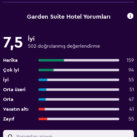
Garden Suite Hotel Yorumları
7,5
İyi
502 doğrulanmış değerlendirme
Harika
159
Çok iyi
94
İyi
55
Orta üzeri
51
Orta
47
Vasatın altı
41
Zayıf
55