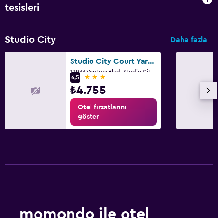
tesisleri
Studio City
Daha fazla
Studio City Court Yard Hotel
12933 Ventura Blvd, Studio City, Los Angeles, CA
3 yıldız
6,5
₺4.755
Otel fırsatlarını
göster
momondo ile otel