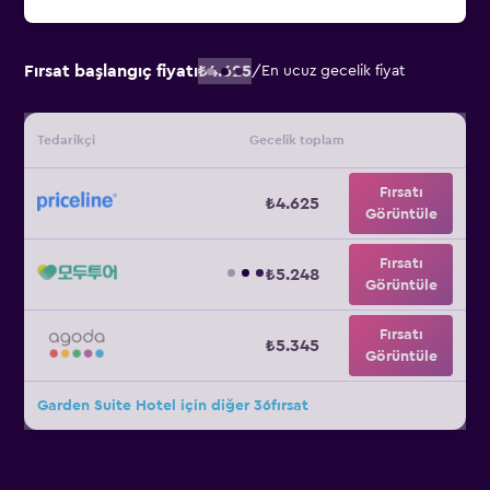
Fırsat başlangıç fiyatı
₺4.625
/
En ucuz gecelik fiyat
Tedarikçi
Gecelik toplam
Fırsatı
₺4.625
Görüntüle
Fırsatı
₺5.248
Görüntüle
Fırsatı
₺5.345
Görüntüle
Garden Suite Hotel için diğer 36fırsat