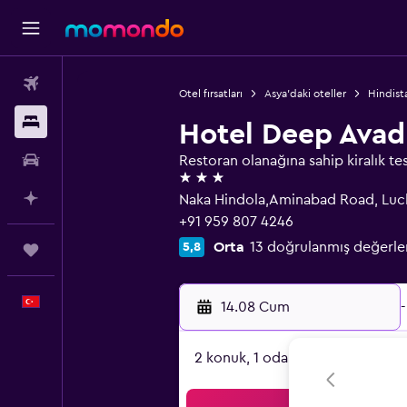
Uçak Bileti
Otel fırsatları
Asya'daki oteller
Hindista
Konaklama
Hotel Deep Avad
Kiralık Araç
Restoran olanağına sahip kiralık tes
3 yıldız
AI ile Planla
Naka Hindola,Aminabad Road, Lu
+91 959 807 4246
Orta
13 doğrulanmış değerl
5,8
Trips
Türkçe
14.08 Cum
-
2 konuk, 1 oda