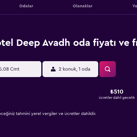
Odalar
Olanaklar
Yo
tel Deep Avadh oda fiyatı ve fı
5.08 Cmt
2 konuk, 1 oda
₺510
ücretler dahil gecelik
eğiniz tahmini yerel vergiler ve ücretler dahildir.