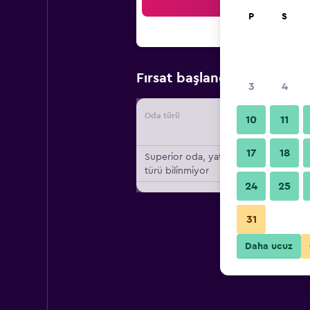
Ar
P
S
₺510
Fırsat başlangıç fiyatı
3
4
Oda türü
Tedarikç
10
11
17
18
Superior oda, yatak
türü bilinmiyor
24
25
31
Daha ucuz