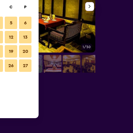
C
P
5
6
12
13
1/50
Restoran
19
20
26
27