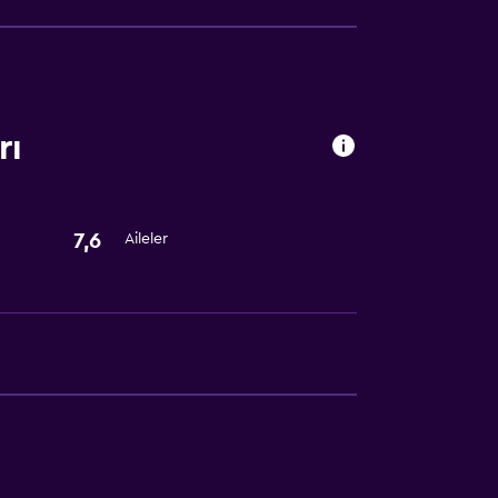
kabul edilir. Ek ücret talep edilebilir.
rı
7,6
Aileler