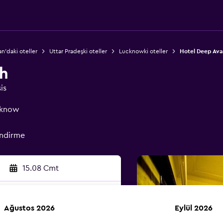
n'daki oteller
Uttar Pradeşki oteller
Lucknowki oteller
Hotel Deep Av
h
is
cknow
endirme
15.08 Cmt
Ağustos 2026
Eylül 2026