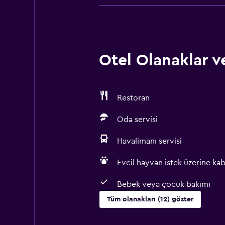
Otel Olanaklar ve
Restoran
Oda servisi
Havalimanı servisi
Evcil hayvan istek üzerine kabul
Bebek veya çocuk bakımı
Tüm olanakları (12) göster
Hizmetler ve kolaylıklar