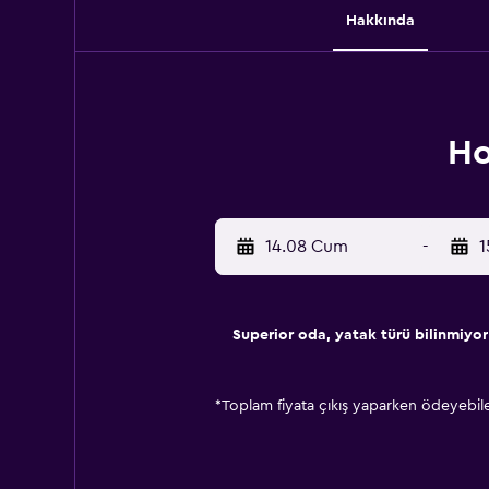
Hakkında
Ho
14.08 Cum
-
1
Superior oda, yatak türü bilinmiyor
*
Toplam fiyata çıkış yaparken ödeyebilec