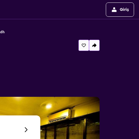
Giriş
adh