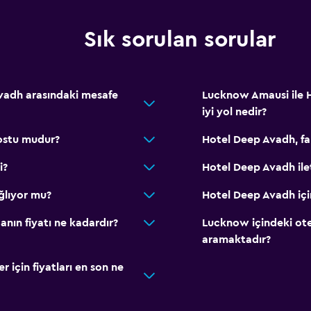
Sık sorulan sorular
vadh arasındaki mesafe
Lucknow Amausi ile H
iyi yol nedir?
ostu mudur?
Hotel Deep Avadh, far
i?
Hotel Deep Avadh ile
ğlıyor mu?
Hotel Deep Avadh için
nın fiyatı ne kadardır?
Lucknow içindeki ot
aramaktadır?
için fiyatları en son ne