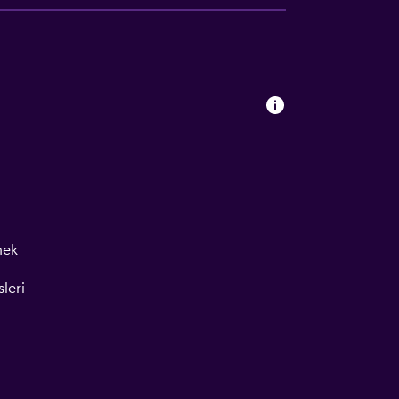
mek
leri
k