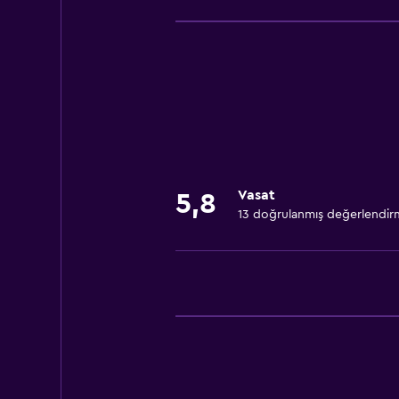
Oda servisi
Toplantı/Resmi Yemek
24 saat resepsiyon
Restoranlar
Restoran
Bar/Lounge
Vasat
5,8
13 doğrulanmış değerlendir
Çamaşırhane
Çamaşır yıkama tesisleri
Aile dostu
Bebek veya çocuk bakımı