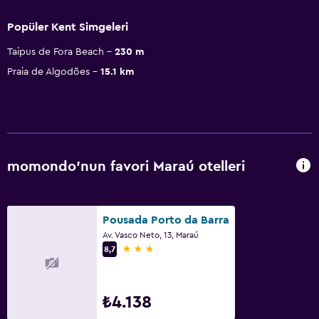
Popüler Kent Simgeleri
Taipus de Fora Beach
230 m
Praia de Algodões
15.1 km
momondo'nun favori Maraú otelleri
Pousada Porto da Barra
Av. Vasco Neto, 13, Maraú
3 yıldız
8,7
₺4.138