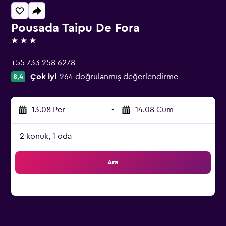
Pousada Taipu De Fora
3 yıldız
+55 733 258 6278
Çok iyi
264 doğrulanmış değerlendirme
8,4
13.08 Per
-
14.08 Cum
2 konuk, 1 oda
Ara