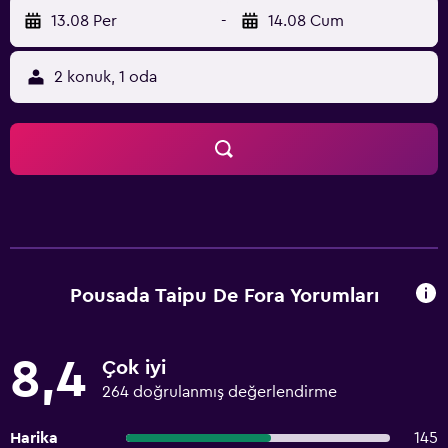
13.08 Per
-
14.08 Cum
2 konuk, 1 oda
Pousada Taipu De Fora Yorumları
8,4
Çok iyi
264 doğrulanmış değerlendirme
Harika
145