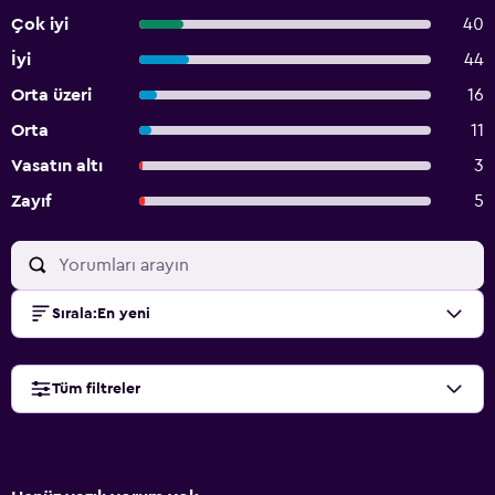
Çok iyi
40
İyi
44
Orta üzeri
16
Orta
11
Vasatın altı
3
Zayıf
5
Sırala
:
En yeni
Tüm filtreler