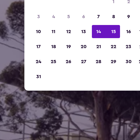
1
2
3
4
5
6
7
8
9
10
11
12
13
14
15
16
17
18
19
20
21
22
23
24
25
26
27
28
29
30
31