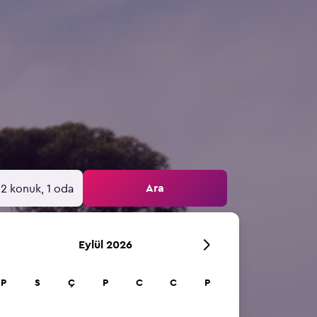
Ara
2 konuk, 1 oda
Eylül 2026
P
S
Ç
P
C
C
P