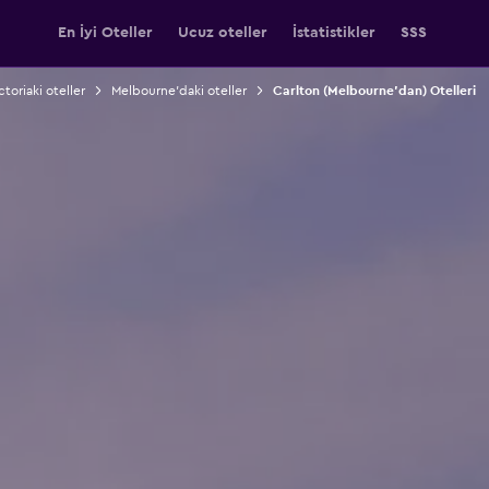
En İyi Oteller
Ucuz oteller
İstatistikler
SSS
ctoriaki oteller
Melbourne'daki oteller
Carlton (Melbourne'dan) Otelleri