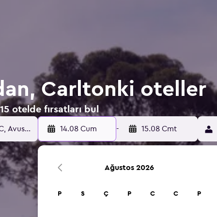
an, Carltonki oteller
 otelde fırsatları bul
14.08 Cum
-
15.08 Cmt
Ağustos 2026
P
S
Ç
P
C
C
P