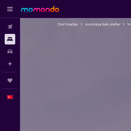
Otel fırsatları
Avustralya'daki oteller
Vi
Uçak Bileti
Konaklama
Kiralık Araç
AI ile Planla
Trips
Türkçe