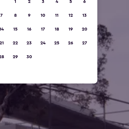
1
2
3
4
5
6
7
8
9
10
11
12
13
14
15
16
17
18
19
20
21
22
23
24
25
26
27
28
29
30