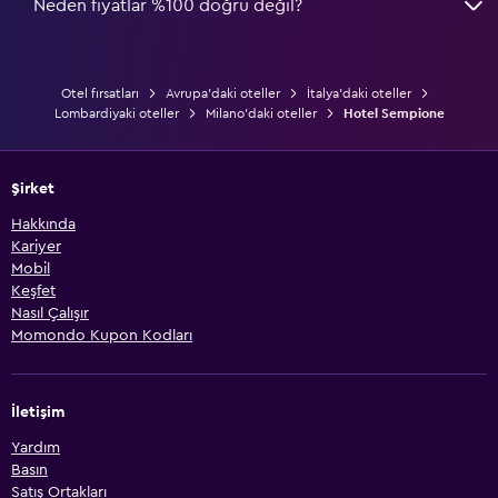
Neden fiyatlar %100 doğru değil?
Otel fırsatları
Avrupa'daki oteller
İtalya'daki oteller
Lombardiyaki oteller
Milano'daki oteller
Hotel Sempione
Şirket
Hakkında
Kariyer
Mobil
Keşfet
Nasıl Çalışır
Momondo Kupon Kodları
İletişim
Yardım
Basın
Satış Ortakları