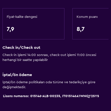
Tüysüz yastık
Üst katlara asansörle erişilebilir
Fiyat-kalite dengesi
Konum puanı
Özel giriş
7,9
8,7
Hizmetler ve kolaylıklar
Araç kiralama
Uyandırma servisi
Check in/Check out
Kişisel hizmet
Check-in işlemi 14:00 sonrası, check-out işlemi 11:00 öncesi
herhangi bir saatte yapılabilir
Emanet kasası
Toplantı/Resmi Yemek
İptal/ön ödeme
Toplu taşıma biletleri
İptal/ön ödeme politikaları oda türüne ve tedarikçiye göre
Oda servisi
değişmektedir.
Anahtar erişimi
Lisans numarası: 015146-ALB-00235, IT015146A1WNQY2SYS
Anahtar kart erişimi
Hızlı çıkış