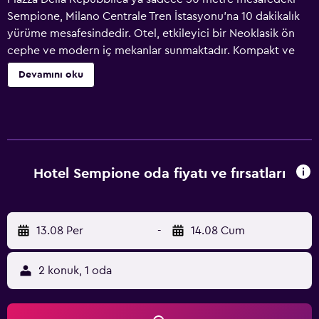
Sempione, Milano Centrale Tren İstasyonu'na 10 dakikalık
yürüme mesafesindedir. Otel, etkileyici bir Neoklasik ön
cephe ve modern iç mekanlar sunmaktadır. Kompakt ve
işlevsel odalar, karo kaplı zeminlere sahip olup şık
Devamını oku
mobilyalarla döşenmiştir. Her odada uydu TV yer alır.
Kahvaltı servisi her gün saat 07:00-09:30 arasında
yapılmaktadır. Resepsiyon günün 24 saati açıktır.
Sempione, Rho Fiera Milano ve Expo 2015 Fuarı
Merkezleri'ne doğrudan tren bağlantıları sunan Repubblica
Tren İstasyonu'na 250 metre uzaklıktadır.
Hotel Sempione oda fiyatı ve fırsatları
13.08 Per
-
14.08 Cum
2 konuk, 1 oda