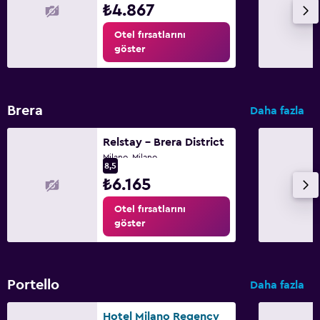
₺4.867
Çamaşırhane
Otel fırsatlarını
Çamaşır yıkama tesisleri
göster
Çamaşırhane
Çalışma alanı
Brera
Daha fazla
Faks/fotokopi
Relstay - Brera District
Çalışma masası
Milano, Milano
8,5
₺6.165
Dış alan
Otel fırsatlarını
Balkon
göster
Aile dostu
Bebek yatağı
Portello
Daha fazla
Hotel Milano Regency