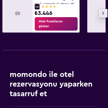
Via G. Arimondi, 12, Milano, Milano
4 yıldız
7,0
₺3.446
Otel fırsatlarını
göster
momondo ile otel
rezervasyonu yaparken
tasarruf et