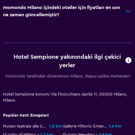
Özel banyo
momondo Milano içindeki oteller için fiyatları en son
Duş kabini
ne zaman güncellemiştir?
Genel
Cam Kenarı
Sakin sokak manzarası
Hotel Sempione yakınındaki ilgi çekici
Aile odaları
yerler
Ses geçirmez odalar
momondo tarafından düzenlenen Milano, İtalya cazibe merkezleri
Ses geçirmezlik
Kilitli dolaplar
Hotel Sempione konum: Via Finocchiaro Aprile 11, 00000 Milano,
Telefon
Milano
Karo/mermer yer döşemesi
Popüler Kent Simgeleri
Depo
Museo teatrale alla Scala
1,5 km
Galleria Vittorio Emanuele II
1,6 km
Sağlık ve güvenlik
Duomo di Milano
1,7 km
Duomo Meydanı
1,8 km