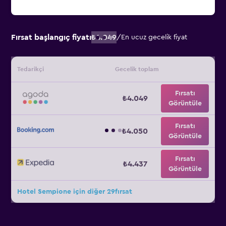
Fırsat başlangıç fiyatı
₺4.049
/
En ucuz gecelik fiyat
Tedarikçi
Gecelik toplam
Fırsatı
₺4.049
Görüntüle
Fırsatı
₺4.050
Görüntüle
Fırsatı
₺4.437
Görüntüle
Hotel Sempione için diğer 29fırsat