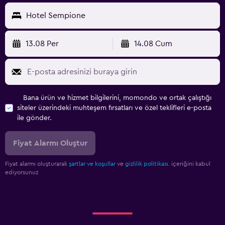
Hotel Sempione
13.08 Per
14.08 Cum
Bana ürün ve hizmet bilgilerini, momondo ve ortak çalıştığı
siteler üzerindeki muhteşem fırsatları ve özel teklifleri e-posta
ile gönder.
Fiyat Alarmı Oluştur
Fiyat alarmı oluşturarak
şartlar ve koşullar
ve
gizlilik politikası.
içeriğini kabul
ediyorsunuz