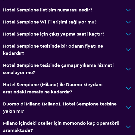
Adaptör
Hotel Sempione iletişim numarası nedir?
Vücut sabunu
Hotel Sempione Wi-Fi erişimi sağlıyor mu?
Klimalı
Hotel Sempione için çıkış yapma saati kaçtır?
Çöp kutusu
Hotel Sempione tesisinde bir odanın fiyatı ne
Banyo
kadardır?
Yükseltilmiş klozet
Hotel Sempione tesisinde çamaşır yıkama hizmeti
Duş
sunuluyor mu?
Duş bonesi
Hotel Sempione (Milano) ile Duomo Meydanı
Küvet
arasındaki mesafe ne kadardır?
Bide
Duomo di Milano (Milano), Hotel Sempione tesisine
Saç kurutma makinesi
yakın mı?
Tuvalet
Milano içindeki oteller için momondo kaç operatörü
Tuvalet kağıdı
aramaktadır?