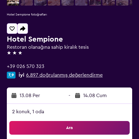
Hotel Sempione fotoğrafları
Hotel Sempione
Restoran olanağına sahip kiralık tesis
3 yıldız
+39 026 570 323
İyi
6.897 doğrulanmış değerlendirme
7,9
13.08 Per
-
14.08 Cum
2 konuk, 1 oda
Ara