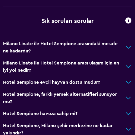
Şişe su
Özel giriş/çıkış
Sık sorulan sorular
24 saat resepsiyon
Milano Linate ile Hotel Sempione arasındaki mesafe
Temel özellikler
ne kadardır?
Ücretsiz WiFi
Milano Linate ile Hotel Sempione arası ulaşım için en
Tüm alanlarda Wi-Fi erişimi
iyi yol nedir?
İnternet
Hotel Sempione evcil hayvan dostu mudur?
Havlu
Yangın söndürücü
Hotel Sempione, farklı yemek alternatifleri sunuyor
mu?
Ücretsiz tuvalet malzemeleri
Şampuan
Hotel Sempione havuza sahip mi?
Duman alarmları
Hotel Sempione, Milano şehir merkezine ne kadar
Isıtma
yakındır?