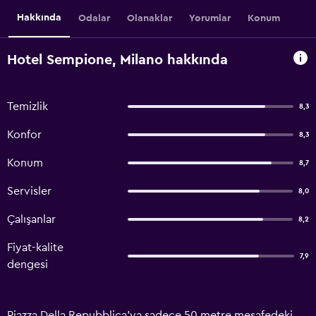
Hakkında
Odalar
Olanaklar
Yorumlar
Konum
Hotel Sempione, Milano hakkında
Temizlik
8,3
Konfor
8,3
Konum
8,7
Servisler
8,0
Çalışanlar
8,2
Fiyat-kalite
7,9
dengesi
Piazza Della Repubblica'ya sadece 50 metre mesafedeki