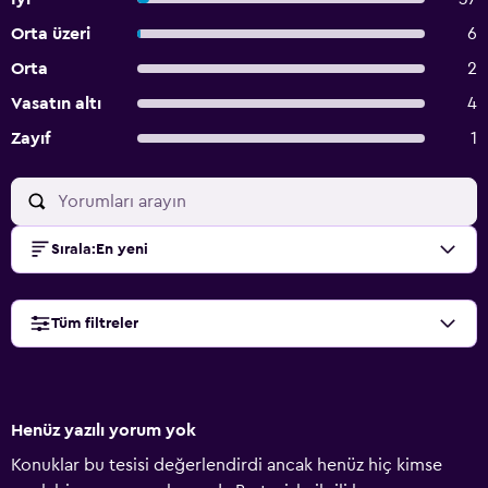
Orta üzeri
6
Orta
2
Vasatın altı
4
Zayıf
1
Sırala
:
En yeni
Tüm filtreler
Henüz yazılı yorum yok
Konuklar bu tesisi değerlendirdi ancak henüz hiç kimse