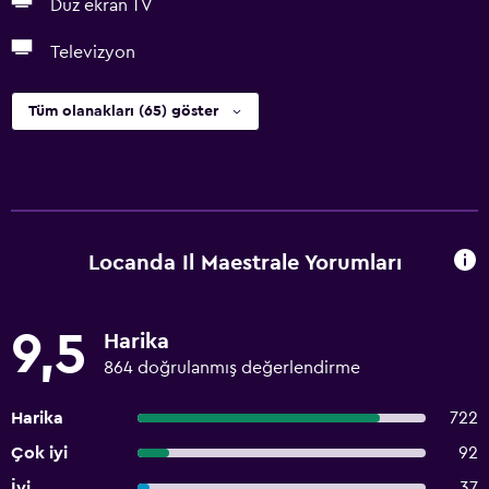
Düz ekran TV
Televizyon
Tüm olanakları (65) göster
Locanda Il Maestrale Yorumları
9,5
Harika
864 doğrulanmış değerlendirme
Harika
722
Çok iyi
92
İyi
37