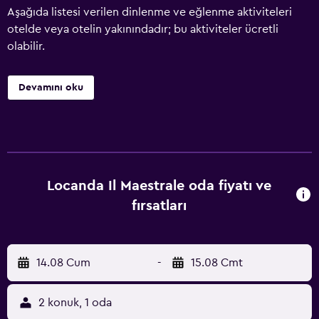
Aşağıda listesi verilen dinlenme ve eğlenme aktiviteleri
otelde veya otelin yakınındadır; bu aktiviteler ücretli
olabilir.
Devamını oku
Locanda Il Maestrale oda fiyatı ve
fırsatları
14.08 Cum
-
15.08 Cmt
2 konuk, 1 oda