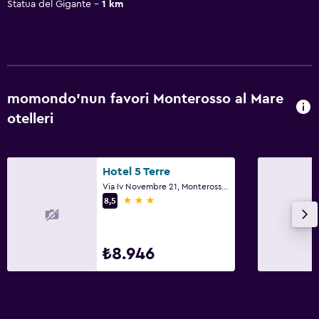
Statua del Gigante
1 km
momondo'nun favori Monterosso al Mare
otelleri
Hotel 5 Terre
Via Iv Novembre 21, Monterosso al Mare, La Spezia
3 yıldız
8,5
₺8.946