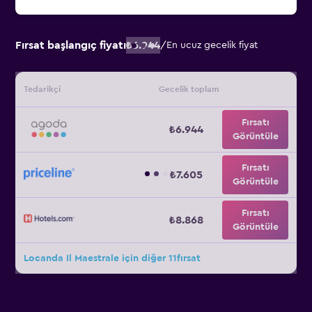
Fırsat başlangıç fiyatı
₺6.944
/
En ucuz gecelik fiyat
Tedarikçi
Gecelik toplam
Fırsatı
₺6.944
Görüntüle
Fırsatı
₺7.605
Görüntüle
Fırsatı
₺8.868
Görüntüle
Locanda Il Maestrale için diğer 11fırsat