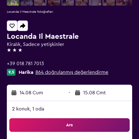
Locanda Il Maestrale fotoğrafları
Locanda Il Maestrale
Kiralık, Sadece yetişkinler
3 yıldız
+39 018 781 7013
Harika
864 doğrulanmış değerlendirme
9,5
14.08 Cum
-
15.08 Cmt
2 konuk, 1 oda
Ara