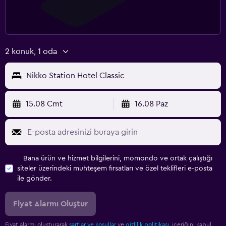
2 konuk, 1 oda
Nikko Station Hotel Classic
15.08 Cmt
16.08 Paz
Bana ürün ve hizmet bilgilerini, momondo ve ortak çalıştığı
siteler üzerindeki muhteşem fırsatları ve özel teklifleri e-posta
ile gönder.
Fiyat Alarmı Oluştur
Fiyat alarmı oluşturarak
şartlar ve koşullar
ve
gizlilik politikası.
içeriğini kabul