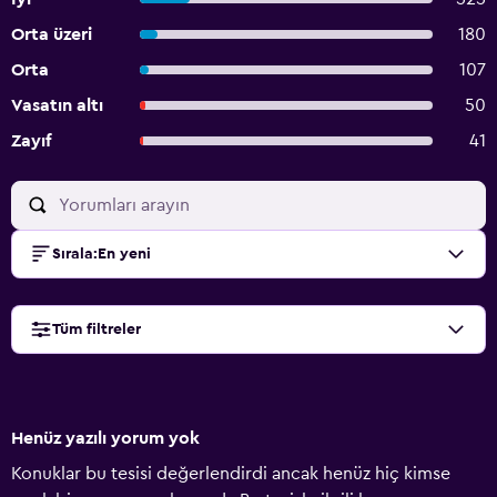
Orta üzeri
180
Orta
107
Vasatın altı
50
Zayıf
41
Sırala
:
En yeni
Tüm filtreler
Henüz yazılı yorum yok
Konuklar bu tesisi değerlendirdi ancak henüz hiç kimse