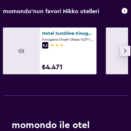
momondo'nun favori Nikko otelleri
Hotel Sunshine Kinugawa
Kinugawa Onsen Ohara 1437-1, Nikko
3 yıldız
8,2
₺4.471
momondo ile otel