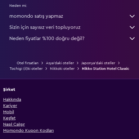
Neden mi:
momondo satış yapmaz
Sizin için sayısız veri topluyoruz
Neden fiyatlar %100 doğru değil?
Otel fırsatları
Asya'daki oteller
Japonya'daki oteller
Tochigi (il)ki oteller
Nikkoki oteller
Nikko Station Hotel Classic
Şirket
Hakkında
Kariyer
Mobil
Keşfet
Nasıl Çalışır
Momondo Kupon Kodları