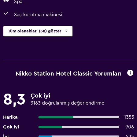
Spa
Saç kurutma makinesi
Tüm olanakları (58) göster
Nikko Station Hotel Classic Yorumları
8,3
Çok iyi
3163 doğrulanmış değerlendirme
Harika
1355
Çok iyi
906
İyi
525