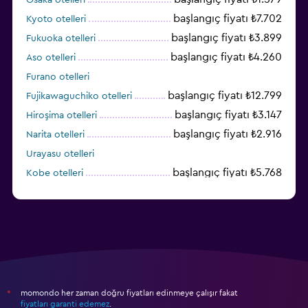
başlangıç fiyatı ₺7.702
Kyoto otelleri
başlangıç fiyatı ₺3.899
Fukuoka otelleri
başlangıç fiyatı ₺4.260
Aso otelleri
Furano otelleri
başlangıç fiyatı ₺12.799
Fujikawaguchiko otelleri
başlangıç fiyatı ₺3.147
Hiroşima otelleri
başlangıç fiyatı ₺2.916
Narita otelleri
Urayasu otelleri
başlangıç fiyatı ₺5.768
Kobe otelleri
momondo her zaman doğru fiyatları edinmeye çalışır fakat
*
fiyatları garanti edemez
.