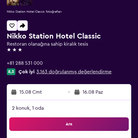
Nikko Station Hotel Classic fotoğrafları
Nikko Station Hotel Classic
Restoran olanağına sahip kiralık tesis
3 yıldız
+81 288 531 000
Çok iyi
3.163 doğrulanmış değerlendirme
8,3
15.08 Cmt
-
16.08 Paz
2 konuk, 1 oda
Ara