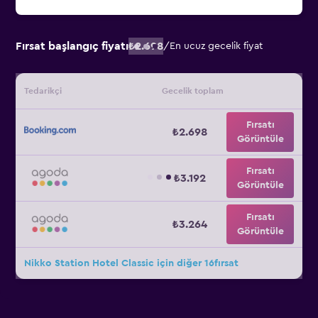
Fırsat başlangıç fiyatı
₺2.698
/
En ucuz gecelik fiyat
Tedarikçi
Gecelik toplam
Fırsatı
₺2.698
Görüntüle
Fırsatı
₺3.192
Görüntüle
Fırsatı
₺3.264
Görüntüle
Nikko Station Hotel Classic için diğer 16fırsat