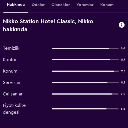
Hakkında
Odalar
Olanaklar
Yorumlar
Konum
Nikko Station Hotel Classic, Nikko
hakkında
Temizlik
8,6
Konfor
8,7
Konum
9,3
Servisler
8,3
Çalışanlar
9,0
Fiyat-kalite
8,2
dengesi