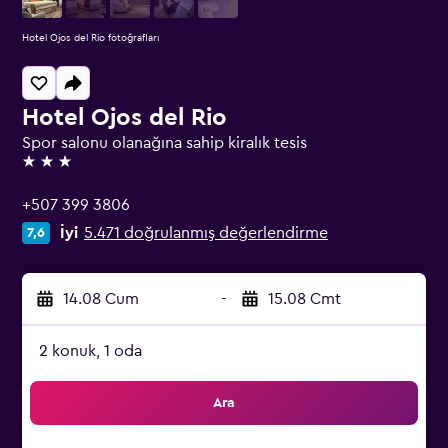
Hotel Ojos del Rio fotoğrafları
Hotel Ojos del Rio
Spor salonu olanağına sahip kiralık tesis
3 yıldız
+507 399 3806
İyi
5.471 doğrulanmış değerlendirme
7,6
14.08 Cum
-
15.08 Cmt
2 konuk, 1 oda
Ara