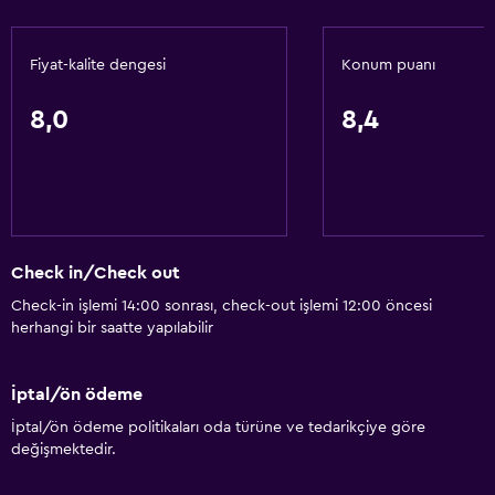
Üst katlara asansörle erişilebilir
Üst katlara merdivenle erişilebilir
Fiyat-kalite dengesi
Konum puanı
Özel giriş
8,0
8,4
Temel özellikler
Ücretsiz WiFi
Tüm alanlarda Wi-Fi erişimi
İnternet
Check in/Check out
Yatak Örtüsü
Check-in işlemi 14:00 sonrası, check-out işlemi 12:00 öncesi
Havlu
herhangi bir saatte yapılabilir
Ücretsiz tuvalet malzemeleri
Şampuan
İptal/ön ödeme
Duman alarmları
İptal/ön ödeme politikaları oda türüne ve tedarikçiye göre
değişmektedir.
Klimalı
Havlu/çarşaf (ek ücret)