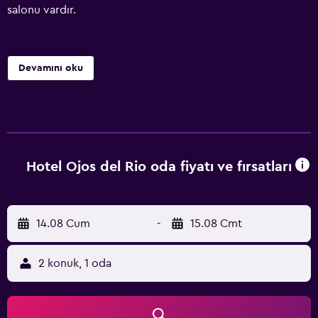
salonu vardır.
Devamını oku
Hotel Ojos del Rio oda fiyatı ve fırsatları
14.08 Cum
-
15.08 Cmt
2 konuk, 1 oda