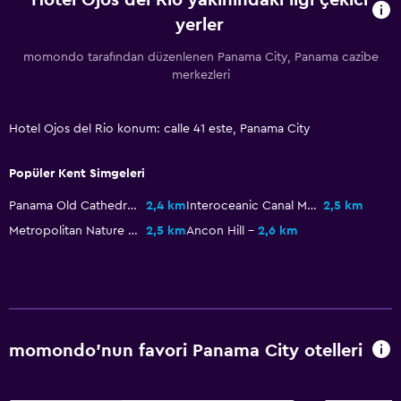
Mikrodalga
yerler
Mutfak gereçleri
momondo tarafından düzenlenen Panama City, Panama cazibe
Buzdolabı
merkezleri
Mutfak
Küçük Mutfak
Hotel Ojos del Rio konum: calle 41 este, Panama City
Genel
Popüler Kent Simgeleri
Cam Kenarı
Panama Old Cathedral
2,4 km
Interoceanic Canal Museum
2,5 km
Aile odaları
Metropolitan Nature Park
2,5 km
Ancon Hill
2,6 km
Oturma alanı
Çekyat
Telefon
Karo/mermer yer döşemesi
momondo'nun favori Panama City otelleri
Depo