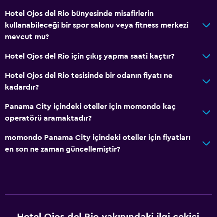
Hotel Ojos del Rio bünyesinde misafirlerin
Banyo
kullanabileceği bir spor salonu veya fitness merkezi
mevcut mu?
Yükseltilmiş klozet
Duş
Hotel Ojos del Rio için çıkış yapma saati kaçtır?
Küvet
Hotel Ojos del Rio tesisinde bir odanın fiyatı ne
Saç kurutma makinesi
kadardır?
Tuvalet
Panama City içindeki oteller için momondo kaç
Tuvalet kağıdı
operatörü aramaktadır?
Hamam
momondo Panama City içindeki oteller için fiyatları
Özel banyo
en son ne zaman güncellemiştir?
Mutfak
Bulaşık makinesi
Fırın
Hotel Ojos del Rio yakınındaki ilgi çekici