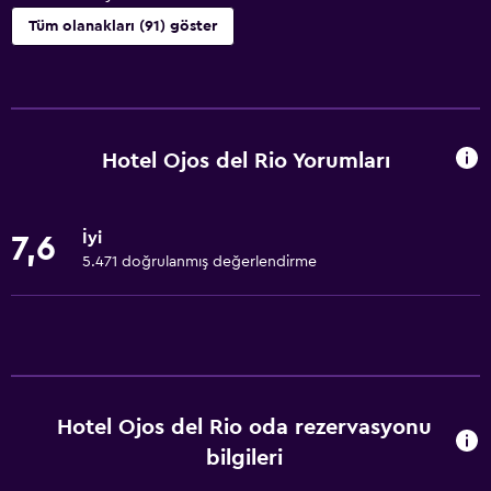
Tüm olanakları (91) göster
Erişilebilirlik ve uygunluk
Birimin tamamına tekerlekli sandalye ile erişilebilir
Artırılmış erişilebilirlik
Hotel Ojos del Rio Yorumları
Engellilere uygun duş
Asansör
İyi
7,6
Asansörle erişilebilir
5.471 doğrulanmış değerlendirme
Engelli otoparkı
Sigara içilmez
Alçak banyo lavabosu
Alçak lavabo
Hotel Ojos del Rio oda rezervasyonu
Tüysüz yastık
bilgileri
Engelli tuvalet tutamağı