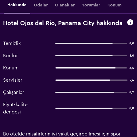
Hakkında
Odalar
Olanaklar
Yorumlar
Konum
Hotel Ojos del Rio, Panama City hakkında
Temizlik
8,0
Konfor
8,0
Konum
8,4
Servisler
7,6
Çalışanlar
8,2
Fiyat-kalite
8,0
dengesi
Bu otelde misafirlerin iyi vakit geçirebilmesi için spor