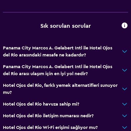
Çöp kutusu
Saç kremi
Sık sorulan sorular
Restoranlar
Market alışverişi teslimatı
Panama City Marcos A. Gelabert Intl ile Hotel Ojos
Minibar
del Rio arasındaki mesafe ne kadardır?
Paketlenmiş öğle yemeği
Panama City Marcos A. Gelabert Intl ile Hotel Ojos
Özel diyet menüleri (talep üzerine)
del Rio arası ulaşım için en iyi yol nedir?
Atıştırmalık büfesi
Hotel Ojos del Rio, farklı yemek alternatifleri sunuyor
Restoran
mu?
Bar/Lounge
Hotel Ojos del Rio havuza sahip mi?
Odada kahvaltı
Hotel Ojos del Rio iletişim numarası nedir?
Otomat (içecek)
Hotel Ojos del Rio Wi-Fi erişimi sağlıyor mu?
Otomat (atıştırmalık)