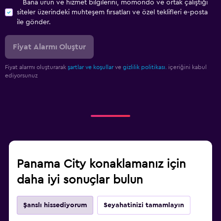
Bana ürün ve hizmet bilgilerini, momondo ve ortak çalıştığı
siteler üzerindeki muhteşem fırsatları ve özel teklifleri e-posta
ile gönder.
Fiyat Alarmı Oluştur
Fiyat alarmı oluşturarak
şartlar ve koşullar
ve
gizlilik politikası.
içeriğini kabul
ediyorsunuz
Panama City konaklamanız için
daha iyi sonuçlar bulun
Şanslı hissediyorum
Seyahatinizi tamamlayın