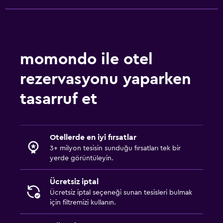
Sağlık ve güvenlik
Günlük oda hizmetleri
Kasa
momondo ile otel
Aile dostu
rezervasyonu yaparken
Çocuk menüsü
tasarruf et
Çocuk dostu büfe
Spor
Otellerde en iyi fırsatlar
Spor salonu
3+ milyon tesisin sunduğu fırsatları tek bir
yerde görüntüleyin.
Ücretsiz iptal
Ücretsiz iptal seçeneği sunan tesisleri bulmak
için filtremizi kullanın.