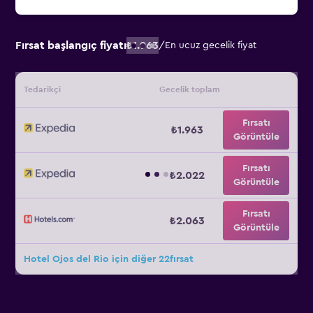
Fırsat başlangıç fiyatı
₺1.963
/
En ucuz gecelik fiyat
Tedarikçi
Gecelik toplam
Fırsatı
₺1.963
Görüntüle
Fırsatı
₺2.022
Görüntüle
Fırsatı
₺2.063
Görüntüle
Hotel Ojos del Rio için diğer 22fırsat