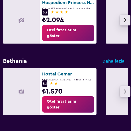
Hospedium Princess Hotel Panamá
Ütü ve ütü masası
Calle 53 Marbella y Avenida 5a B Sur, Panama City
4 yıldız
6,9
Pantolon presi
₺2.094
Otel fırsatlarını
Dış alan
göster
Teras/Veranda
Bahçe
Bethania
Daha fazla
Çalışma alanı
Hostal Gemar
Faks/fotokopi
El Ingenio, Ave de La Paz, Calle 74, Panama City
2 yıldız
8,1
Çalışma masası
₺1.570
Otel fırsatlarını
Yapılacaklar
göster
Casino
Karaoke